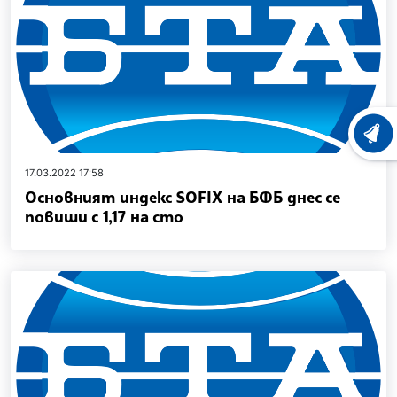
ХРОНО
17.03.2022 17:58
Основният индекс SOFIX на БФБ днес се
повиши с 1,17 на сто