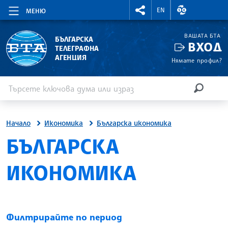
RIGHTMENU.SOCIAL
ВАЛУТНИ КУР
EN
МЕНЮ
ВАШАТА БТА
БЪЛГАРСКА
ВХОД
ТЕЛЕГРАФНА
АГЕНЦИЯ
Нямате профил?
Въведете ключова дума или израз
Търсене
ТЪРСЕН
Начало
Икономика
Българска икономика
БЪЛГАРСКА
ИКОНОМИКА
Филтрирайте по период