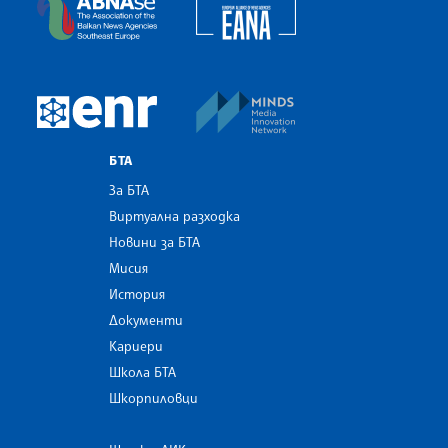
European Alliance of N
The Assocoation of the Balkan News Agencies S
MINDS Media Innovatio
European Newsroom
БТА
За БТА
Виртуална разходка
Новини за БТА
Мисия
История
Документи
Кариери
Школа БТА
Шкорпиловци