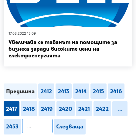
17.03.2022 15:09
Увеличава се таванът на помощите за
бизнеса заради високите цени на
електроенергията
Предишна
2412
2413
2414
2415
2416
2417
2418
2419
2420
2421
2422
...
pagination.search
2453
Следваща