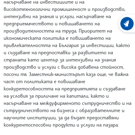
насърчаване на инвестициите и на
високотехнологични промишленост и производство,
интензивни на знания и услуги, насърчаване на
предприемачеството и повишаването на
ХРОНО
производителността на труда. Приоритет на
икономическата политика е повишаването на
привлекателността на България за инвестиции, както
и създаване на предпоставки за развитието на
страната като център за интензивни на знания
производство и услуги с висока добавена стойност,
посочи тя. Заместник-министърът каза още, че важна
част от политиката е повишаване
конкуретособността на предприятията и създаване
на условия за приличане на капитали, както и
насърчаване на междуфирменото сътрудничество и на
сътрудничеството на бизнеса с образователните и
научните институции, за да бъдат предоставяни
конкурентоспособни продукти и услуги на пазара.