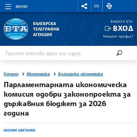
RIGHTMENU.SOCIAL
ВАЛУТНИ КУР
EN
МЕНЮ
ВАШАТА БТА
БЪЛГАРСКА
ВХОД
ТЕЛЕГРАФНА
АГЕНЦИЯ
Нямате профил?
Въведете ключова дума или израз
Търсене
ТЪРСЕН
Начало
Икономика
Българска икономика
site.bta
Парламентарната икономическа
комисия одобри законопроекта за
държавния бюджет за 2026
година
АНЕЛИЯ ЦВЕТКОВА