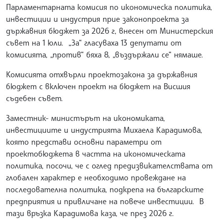
Парламентарната комисия по икономическа политика,
инвестиции и индустрия прие законопроекта за
държавния бюджет за 2026 г, внесен от Министерския
съвет на 1 юли. „За“ гласуваха 13 депутати от
комисията, „против“ бяха 8, „въздържали се“ нямаше.
Комисията отхвърли проектозакона за държавния
бюджет с включен проект на бюджет на Висшия
съдебен съвет.
Заместник- министърът на икономиката,
инвестициите и индустрията Михаела Карадимова,
която представи основни параметри от
проектобюджета в частта на икономическата
политика, посочи, че с оглед предизвикателствата от
глобален характер е необходимо провеждане на
последователна политика, подкрепа на българските
предприятия и привличане на повече инвестиции. В
тази връзка Карадимова каза, че през 2026 г.