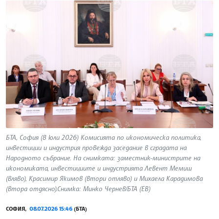
БТА, София (8 юли 2026) Комисията по икономическа политика,
инвестиции и индустрия провежда заседание в сградата на
Народното събрание. На снимката: заместник-министрите на
икономиката, инвестициите и индустрията Левент Мемиш
(вляво), Красимир Якимов (втори отляво) и Михаела Карадимова
(втора отдясно).Снимка: Минко Чернев/БТА (ЕВ)
СОФИЯ,
08.07.2026 15:46
(БТА)