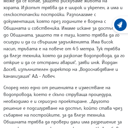
може да се копае, защото рискуваме живота на
хората. Изкопът трябва да е широк и укрепен, а има и
селскостопански постройки. Разполагаме с
документация, която през годините е водена с
ХРОНО
Общината и собственика. Имаме искане за достъп и
до Общината, защото тя е тази, която трябва да го
осигури и да си свършим задълженията. Има висок
насип, тръбата е на повече от 4-5 метра. Тук трябва
да влезе техника, която да разкопае водопровода, да го
открие и да се отстрани авария“, заяви инж. Йордан
Досев, изпълнителен директор на „Водоснабдяване и
канализация“ АД - Ловеч.
Според него едно от решенията е изместване на
водопровода, което е скъпо струваща процедура,
необходимо е и сериозно проектиране. „Другото
решение е подсигуряване на достъп, който става чрез
събаряне на постройките, за да влезе техника.
Общината трябва да провери дали има разрешение за