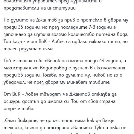
областният управител пред журналисти и
представители на институции.
По думите на Джантов за пръв е протекло в двора му
преди 35 години, но през последните 7-8 години е
започнало да изтича голямо количество питейна вода.
Той каза, че от ВиК - Ловеч са идвали няколко пъти, но
траен резултат няма.
Той е станал собственик на имота преди 44 години, а
магистралният водопровод е пуснат в експлоатация
преди 55 години. Тогава, по думите му, никой не го е
уведомил, че през двора му минават тръбите.
От ВиК - Ловеч твърдят, че Джантов отказва да
осигури достъп до имота си. Той от своя страна
отрече това.
„Сами виждате, че до мястото няма как да влезе
техника, която да отстрани аварията. Тук на ръка не