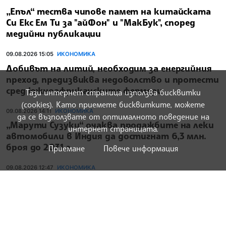
„Епъл“ тества чипове памет на китайската
Си Екс Ем Ти за "айФон" и "МакБук", според
медийни публикации
09.08.2026 15:05
ИКОНОМИКА
Добивът на литий, необходим за енергийния
преход, предизвиква недоволство и протести
сред южноафриканските фермери
Тази интернет страница използва бисквитки
(cookies). Като приемете бисквитките, можете
09.08.2026 14:11
ИКОНОМИКА
да се възползвате от оптималното поведение на
„Марути Сузуки“ очаква продажбите на леки
интернет страницата.
автомобили в Индия да достигнат 6,3 млн.
броя до 2031 г.
Приемане
Повече информация
09.08.2026 12:47
ИКОНОМИКА
Нидерландският град Зандворт очаква да се
възползва още години наред от
„маркетинговата машина“ на Формула 1