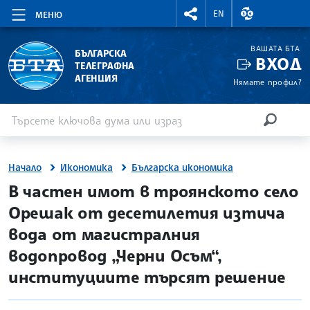
RIGHTMENU.SOCIAL
ВАЛУТНИ КУР
EN
МЕНЮ
ВАШАТА БТА
БЪЛГАРСКА
ВХОД
ТЕЛЕГРАФНА
АГЕНЦИЯ
Нямате профил?
Въведете ключова дума или израз
Търсене
ТЪРСЕН
Начало
Икономика
Българска икономика
site.bta
В частен имот в троянското село
Орешак от десетилетия изтича
вода от магистралния
водопровод „Черни Осъм“,
институциите търсят решение