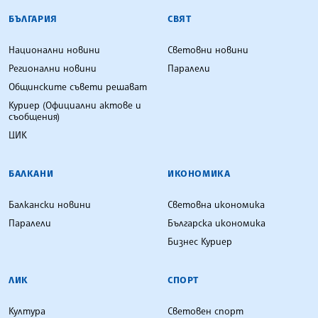
БЪЛГАРСКА ТЕЛЕГРАФНА АГЕНЦИЯ
БЪЛГАРИЯ
СВЯТ
Национални новини
Световни новини
Регионални новини
Паралели
Общинските съвети решават
Куриер (Официални актове и
съобщения)
ЦИК
БАЛКАНИ
ИКОНОМИКА
Балкански новини
Световна икономика
Паралели
Българска икономика
Бизнес Куриер
ЛИК
СПОРТ
Култура
Световен спорт