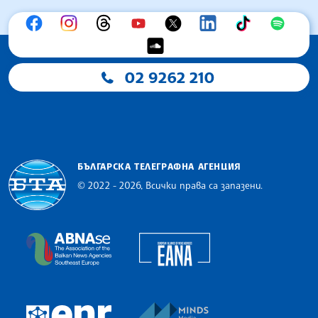
02 9262 210
БЪЛГАРСКА ТЕЛЕГРАФНА АГЕНЦИЯ
© 2022 - 2026, Всички права са запазени.
Българска телеграфна агенция
European Alliance of N
The Assocoation of the Balkan News Agencies S
MINDS Media Innovatio
European Newsroom