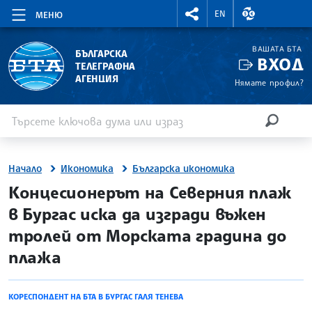
RIGHTMENU.SOCIAL
ВАЛУТНИ КУР
EN
МЕНЮ
ВАШАТА БТА
БЪЛГАРСКА
ВХОД
ТЕЛЕГРАФНА
АГЕНЦИЯ
Нямате профил?
Въведете ключова дума или израз
Търсене
ТЪРСЕН
Начало
Икономика
Българска икономика
site.bta
Концесионерът на Северния плаж
в Бургас иска да изгради въжен
тролей от Морската градина до
плажа
КОРЕСПОНДЕНТ НА БТА В БУРГАС ГАЛЯ ТЕНЕВА