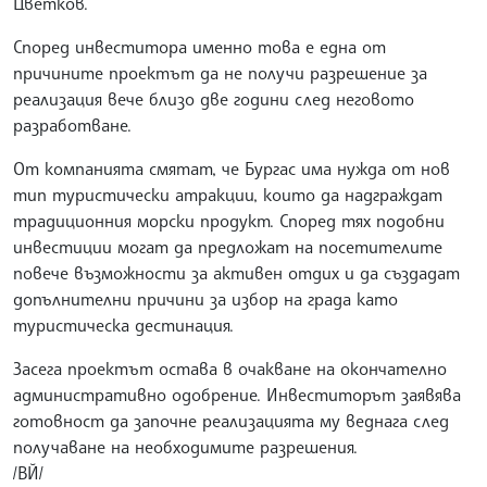
Цветков.
Според инвеститора именно това е една от
причините проектът да не получи разрешение за
реализация вече близо две години след неговото
разработване.
От компанията смятат, че Бургас има нужда от нов
тип туристически атракции, които да надграждат
традиционния морски продукт. Според тях подобни
инвестиции могат да предложат на посетителите
повече възможности за активен отдих и да създадат
допълнителни причини за избор на града като
туристическа дестинация.
Засега проектът остава в очакване на окончателно
административно одобрение. Инвеститорът заявява
готовност да започне реализацията му веднага след
получаване на необходимите разрешения.
/ВЙ/