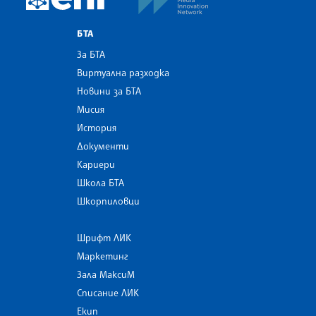
БТА
За БТА
Виртуална разходка
Новини за БТА
Мисия
История
Документи
Кариери
Школа БТА
Шкорпиловци
Шрифт ЛИК
Маркетинг
Зала МаксиМ
Списание ЛИК
Екип