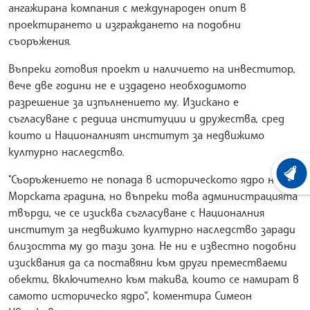
ангажирана компания с международен опит в
проектирането и изграждането на подобни
съоръжения.
Въпреки готовия проект и наличието на инвеститор,
вече две години не е издадено необходимото
разрешение за изпълнението му. Изискано е
съгласуване с редица институции и дружества, сред
които и Националният институт за недвижимо
културно наследство.
ХРОНО
"Съоръжението не попада в историческото ядро на
Морската градина, но въпреки това администрацията
твърди, че се изисква съгласуване с Националния
институт за недвижимо културно наследство заради
близостта му до тази зона. Не ни е известно подобни
изисквания да са поставяни към други преместваеми
обекти, включително към такива, които се намират в
самото историческо ядро“, коментира Симеон