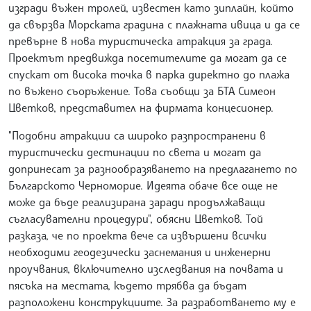
изгради въжен тролей, известен като зиплайн, който
да свързва Морската градина с плажната ивица и да се
превърне в нова туристическа атракция за града.
Проектът предвижда посетителите да могат да се
спускат от висока точка в парка директно до плажа
по въжено съоръжение. Това съобщи за БТА Симеон
Цветков, представител на фирмата концесионер.
"Подобни атракции са широко разпространени в
туристически дестинации по света и могат да
допринесат за разнообразяването на предлагането по
Българското Черноморие. Идеята обаче все още не
може да бъде реализирана заради продължаващи
съгласувателни процедури", обясни Цветков. Той
разказа, че по проекта вече са извършени всички
необходими геодезически заснемания и инженерни
проучвания, включително изследвания на почвата и
пясъка на местата, където трябва да бъдат
разположени конструкциите. За разработването му е