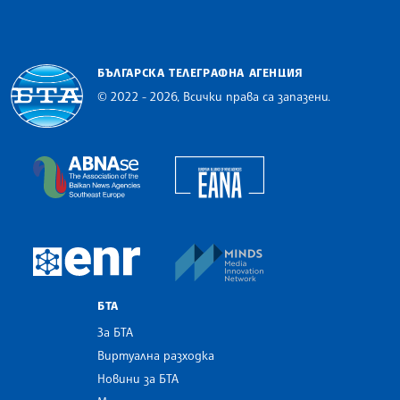
БЪЛГАРСКА ТЕЛЕГРАФНА АГЕНЦИЯ
© 2022 - 2026, Всички права са запазени.
Българска телеграфна агенция
European Alliance of N
The Assocoation of the Balkan News Agencies S
MINDS Media Innovatio
European Newsroom
БТА
За БТА
Виртуална разходка
Новини за БТА