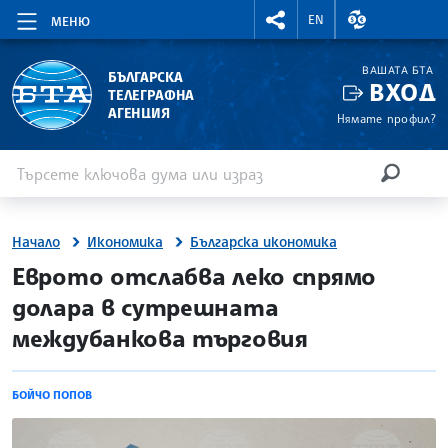
RIGHTMENU.SOCIAL
ВАЛУТНИ КУР
EN
МЕНЮ
ВАШАТА БТА
БЪЛГАРСКА
ВХОД
ТЕЛЕГРАФНА
АГЕНЦИЯ
Нямате профил?
Въведете ключова дума или израз
Търсене
ТЪРСЕН
Начало
Икономика
Българска икономика
site.bta
Еврото отслабва леко спрямо
долара в сутрешната
междубанкова търговия
БОЙЧО ПОПОВ