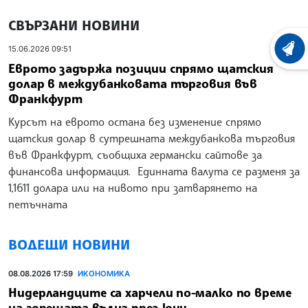
СВЪРЗАНИ НОВИНИ
15.06.2026 09:51
ХРОНО
Еврото задържа позиции спрямо щатския
долар в междубанковата търговия във
Франкфурт
Курсът на еврото остана без изменение спрямо
щатския долар в сутрешната междубанкова търговия
във Франкфурт, съобщиха германски сайтове за
финансова информация. Единната валута се разменя за
1,1611 долара или на нивото при затварянето на
петъчната
ВОДЕЩИ НОВИНИ
08.08.2026 17:59
ИКОНОМИКА
Нидерландците са харчели по-малко по време
на горещата вълна през юни