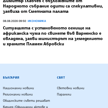
Димитър Главчев с възложените от
Народното събрание одити са спекулативни,
заявиха от Сметната палата
08.08.2026 09:50
ИКОНОМИКА
Ситуацията с установеното огнище на
африканска чума по свинете във Варненско е
овладяна, заяви министърът на земеделието
и храните Пламен Абровски
БЪЛГАРСКА ТЕЛЕГРАФНА АГЕНЦИЯ
БЪЛГАРИЯ
СВЯТ
Национални новини
Световни новини
Регионални новини
Паралели
Общинските съвети решават
Куриер (Официални актове и