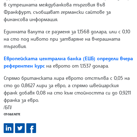
в сутрешната междубанкова търговия във
Франкфурт, съобщават германски сайтове за
финансова информация.
Единната валута се разменя за 1,1568 долара, или с 0,10
на сто под нивото при затваряне на вчерашната
търговия.
Европейската централна банка (ЕЦБ) определи вчера
референтен курс
на еврото от 1,1537 долара.
Спрямо британската лира еврото отстъпва с 0,05 на
сто до 0,8627 лири за евро, а спрямо швейцарския
франк добавя 0,08 на сто към стойността си до 0,9211
франка за евро.
/БП/
СПОДЕЛЕТЕ