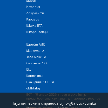
Мисия
История
Документи
Кариери
Школа БТА
Шкорпиловци
Шрифт ЛИК
Маркетинг
Зала МаксиМ
Списание ЛИК
Екип
Контакти
Плащания в СЕБРА
old.bta.bg
ВОТ - 19 април 2026 г . ред и условия за
предизборната кампания за Народно събрание
Тази интернет страница използва бисквитки
Карта на сайта
Политика за