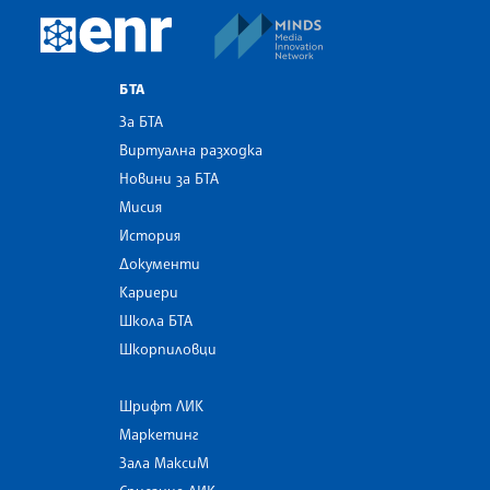
MINDS Media Innovatio
European Newsroom
БТА
За БТА
Виртуална разходка
Новини за БТА
Мисия
История
Документи
Кариери
Школа БТА
Шкорпиловци
Шрифт ЛИК
Маркетинг
Зала МаксиМ