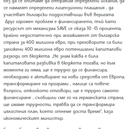
без да се опитаме да отправим определени искания, да
се намалят определени лицензионни плащания , да
участват български поддоставчици във веригата.
Друг огромен проблем е финансирането, тъй като
ресурсът от механизма SAVE се оказа 10 -15 процента,
крайно недостатъчно при ангажимент от българска
страна за 400 милиона евро, при преговорите са били
заложени 400 милиона евро потенциални капиталови
разходи от бюджета. „Не знам каква е била
капиталовата разбивка в бюджета тогава, но към
момента ги няма, ще е трудно да се финансира,
необходимо е активиране на нови средства от Европа,
трансформиране на програми , налице са повече
въпроси, отколкото отговори, ще е трудно самото
финансиране , съобщили сме го на германската страна,
ще имаме трудности, трябва да се трансформира
цялостния план, което отнеме доста време“, каза
икономическият министър.