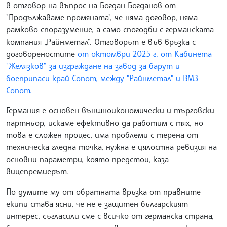
в отговор на въпрос на Богдан Богданов от
"Продължаваме промяната", че няма договор, няма
рамково споразумение, а само спогодби с германската
компания „Райнметал“. Отговорът е във връзка с
договореностите
от октомври 2025 г. от Кабинета
"Желязков" за изграждане на завод за барут и
боеприпаси край Сопот, между "Райнметал" и ВМЗ -
Сопот.
Германия е основен външноикономически и търговски
партньор, искаме ефективно да работим с тях, но
това е сложен процес, има проблеми с терена от
техническа гледна точка, нужна е цялостна ревизия на
основни параметри, която предстои, каза
вицепремиерът.
По думите му от обратната връзка от правните
екипи става ясни, че не е защитен българският
интерес, съгласили сме с всичко от германска страна,