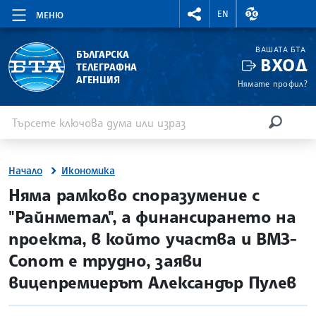
RIGHTMENU.SOCIAL
ВАЛУТНИ КУР
EN
МЕНЮ
ВАШАТА БТА
БЪЛГАРСКА
ВХОД
ТЕЛЕГРАФНА
АГЕНЦИЯ
Нямате профил?
Въведете ключова дума или израз
Търсене
ТЪРСЕН
Начало
Икономика
site.bta
Няма рамково споразумение с
"Райнметал", а финансирането на
проекта, в който участва и ВМЗ-
Сопот е трудно, заяви
вицепремиерът Александър Пулев