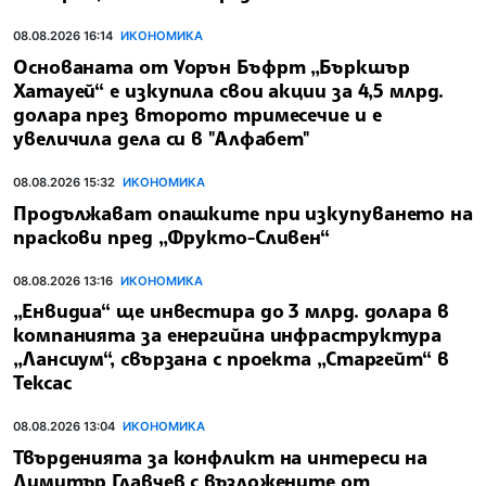
08.08.2026 16:14
ИКОНОМИКА
Основаната от Уорън Бъфрт „Бъркшър
Хатауей“ е изкупила свои акции за 4,5 млрд.
долара през второто тримесечие и е
увеличила дела си в "Алфабет"
08.08.2026 15:32
ИКОНОМИКА
Продължават опашките при изкупуването на
праскови пред „Фрукто-Сливен“
08.08.2026 13:16
ИКОНОМИКА
„Енвидиа“ ще инвестира до 3 млрд. долара в
компанията за енергийна инфраструктура
„Лансиум“, свързана с проекта „Старгейт“ в
Тексас
08.08.2026 13:04
ИКОНОМИКА
Твърденията за конфликт на интереси на
Димитър Главчев с възложените от