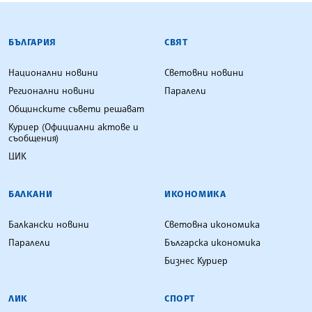
БЪЛГАРСКА ТЕЛЕГРАФНА АГЕНЦИЯ
БЪЛГАРИЯ
СВЯТ
Национални новини
Световни новини
Регионални новини
Паралели
Общинските съвети решават
Куриер (Официални актове и
съобщения)
ЦИК
БАЛКАНИ
ИКОНОМИКА
Балкански новини
Световна икономика
Паралели
Българска икономика
Бизнес Куриер
ЛИК
СПОРТ