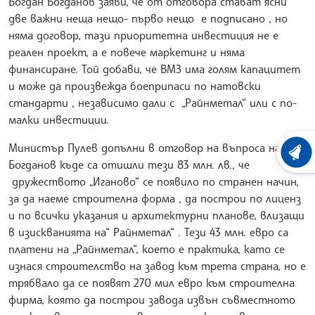
Богдан Богданов заяви, че от отговора стават ясни
две важни неща нещо- първо нещо е подписано , но
няма договор, тази приоритетна инвестиция не е
реален проект, а е повече маркетинг и няма
финансиране. Той добави, че ВМЗ има голям капацитет
и може да произвежда боеприпаси по натовски
стандарти , независимо дали с „Райнметал“ или с по-
малки инвестиции.
Министър Пулев допълни в отговор на въпроса на
ХРОНО
Богданов къде са отишли тези 83 млн. лв., че
дружеството „Иганово“ се появило по странен начин,
за да наеме строителна форма , да построи по лиценз
и по всички указания и архитектурни планове, влизащи
в изискванията на“ Райнметал“ . Тези 43 млн. евро са
платени на „Райнметал“, което е практика, като се
изнася строителство на завод към трета страна, но е
трябвало да се появят 270 мил евро към строителна
фирма, която да построи завода извън съвместното