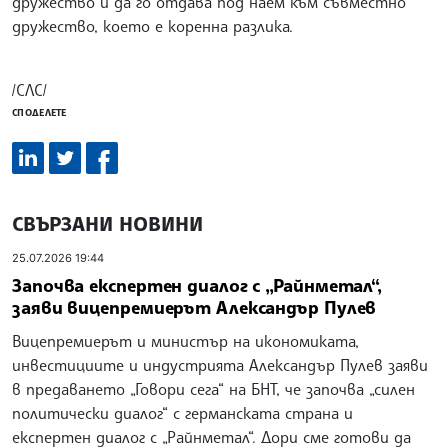
дружество и да го отдава под наем към съвместно
дружество, което е коренна разлика.
/СЛС/
СПОДЕЛЕТЕ
СВЪРЗАНИ НОВИНИ
25.07.2026 19:44
Започва експертен диалог с „Райнметал“,
заяви вицепремиерът Александър Пулев
Вицепремиерът и министър на икономиката,
инвестициите и индустрията Александър Пулев заяви
в предаването „Говори сега“ на БНТ, че започва „силен
политически диалог“ с германската страна и
експертен диалог с „Райнметал“. Дори сме готови да