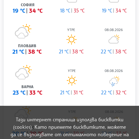
СОФИЯ
19 °C
34 °C
18 °C
35 °C
19 °C
34 °C
УТРЕ
08.08.2026
ПЛОВДИВ
21 °C
38 °C
21 °C
38 °C
22 °C
38 °C
УТРЕ
08.08.2026
ВАРНА
23 °C
33 °C
21 °C
31 °C
22 °C
32 °C
УТРЕ
08.08.2026
Тази интернет страница използва бисквитки
(cookies). Като приемете бисквитките, можете
БУРГАС
20 °C
29 °C
21 °C
30 °C
22 °C
33 °C
да се възползвате от оптималното поведение на