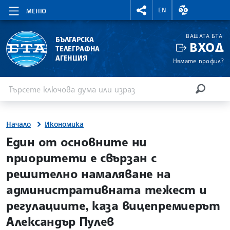
RIGHTMENU.SOCIAL
ВАЛУТНИ КУР
EN
МЕНЮ
ВАШАТА БТА
БЪЛГАРСКА
ВХОД
ТЕЛЕГРАФНА
АГЕНЦИЯ
Нямате профил?
Въведете ключова дума или израз
Търсене
ТЪРСЕН
Начало
Икономика
site.bta
Един от основните ни
приоритети е свързан с
решително намаляване на
административната тежест и
регулациите, каза вицепремиерът
Александър Пулев