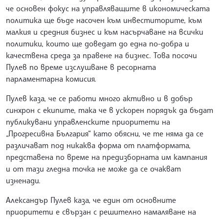
че основен фокус на управляващите в икономическата
политика ще бъде насочен към инвеститорите, към
малкия и средния бизнес и към насърчаване на всички
политики, които ще доведат до една по-добра и
качествена среда за правене на бизнес. Това посочи
Пулев по време изслушване в ресорната
парламентарна комисия.
Пулев каза, че се работи много активно и в добър
синхрон с екипите, така че в ускорен порядък да бъдат
публикувани управленските приоритети на
„Прогресивна България“ като обясни, че те няма да се
различават под никаква форма от платформата,
представена по време на предизборната им кампания
и от тази гледна точка не може да се очакват
изненади.
Александър Пулев каза, че един от основните
приоритети е свързан с решително намаляване на