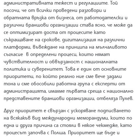
административната тежест и регулациите. Той
посочи, че от всички проведени разговори и
обратната връзка от бизнеса, от работодателски и
различни браншови организации става ясно, че може да
се оптимизират доста от процесите като
съкращаване на срокове, дигитализация на различни
платформи, въвеждане на принципа на мълчаливото
съгласие в определени процеси, които нямат
чувствителност и обвързаност с националната
политика и суверенитет. Това е един от основните
приоритети, по който реално ние сме вече задали
тона и сме обособили работна група с експерти от
администрацията, имахме първата среща с национално
представените браншови организации, отбеляза Пулев.
Друг приоритет е свързан с ускоряване подписването
на всякакъв вид международни меморандуми, които по
една и друга причина са стояли в някое чекмедже, като
процесът започва с Полша. Приоритет ще бъде и