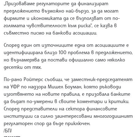
„Призоваваме регулаторите да финализират
предложението възможно най-бързо, за да могат
фирмите и икономиката да се възползват от по-
голямата чувствителност към риска“, се казва в
съвместно писмо на банкови асоциации.
Според един от източниците една от асоциациите е
идентифицирала близо 100 проблема в предложението,
но възнамерява да постави официално само няколко
десетки от тях.
По-рано Ройтерс съобщи, че заместник-председателят
на УФР по надзора Мишел Боуман, която ръководи
изготвянето на новите правила, е призовала банките
да бъдат по-умерени в своите коментари и критики.
Според представители на сектора финансовите
институции са силно заинтересовани многогодишният
регулаторен спор да бъде приключен.
/БП/