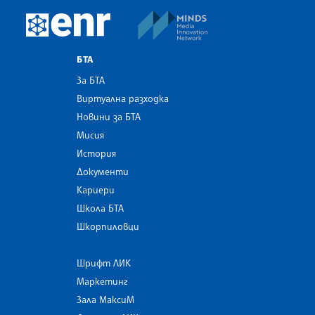
MINDS Media Innovatio
European Newsroom
БТА
За БТА
Виртуална разходка
Новини за БТА
Мисия
История
Документи
Кариери
Школа БТА
Шкорпиловци
Шрифт ЛИК
Маркетинг
Зала МаксиМ