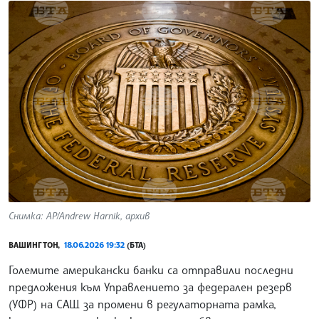
Снимка: AP/Andrew Harnik, архив
ВАШИНГТОН,
18.06.2026 19:32
(БТА)
Големите американски банки са отправили последни
предложения към Управлението за федерален резерв
(УФР) на САЩ за промени в регулаторната рамка,