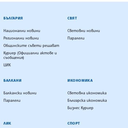
БЪЛГАРСКА ТЕЛЕГРАФНА АГЕНЦИЯ
БЪЛГАРИЯ
СВЯТ
Национални новини
Световни новини
Регионални новини
Паралели
Общинските съвети решават
Куриер (Официални актове и
съобщения)
ЦИК
БАЛКАНИ
ИКОНОМИКА
Балкански новини
Световна икономика
Паралели
Българска икономика
Бизнес Куриер
ЛИК
СПОРТ