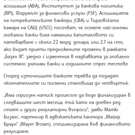
асоциация (ABA), Институтът за банкова политика
(BPI), Форумът за финансови услуги (FSF), Асоциацията
на потребителските банкери (CBA) и Търговската
камара на САЩ (USCC) посочват, че осемте най-големи
глобални банки биха намалили капиталовото си
натоварване с около 22 млрд. долара, или 2,7 на сто,
ако бъдат приети предложените промени в рамката
„Базел III“, заедно с изменения в надбавката за глобално
системно значими банки и годишните стрес тестове.
Според източниците банките трябва да подадат
окончателните си писмени становища до четвъртък.
„Има сериозен натиск процесът да бъде финализиран в
следващите шест месеца, тъй като на дневен ред
стоят и други регулаторни въпроси“, заяви Матю
Бизанс, партньор в адвокатската кантора „Майер
Браун“ (Mayer Brown), специализирана във финансовото
регулиране.