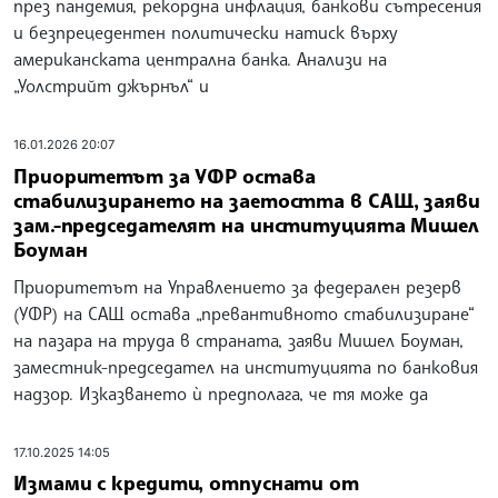
през пандемия, рекордна инфлация, банкови сътресения
и безпрецедентен политически натиск върху
американската централна банка. Анализи на
„Уолстрийт джърнъл“ и
16.01.2026 20:07
Приоритетът за УФР остава
стабилизирането на заетостта в САЩ, заяви
зам.-председателят на институцията Мишел
Боуман
Приоритетът на Управлението за федерален резерв
(УФР) на САЩ остава „превантивното стабилизиране“
на пазара на труда в страната, заяви Мишел Боуман,
заместник-председател на институцията по банковия
надзор. Изказването ѝ предполага, че тя може да
17.10.2025 14:05
Измами с кредити, отпуснати от