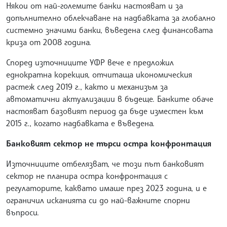
Някои от най-големите банки настояват и за
допълнително облекчаване на надбавката за глобално
системно значими банки, въведена след финансовата
криза от 2008 година.
Според източниците УФР вече е предложил
еднократна корекция, отчитаща икономическия
растеж след 2019 г., както и механизъм за
автоматични актуализации в бъдеще. Банките обаче
настояват базовият период да бъде изместен към
2015 г., когато надбавката е въведена.
Банковият сектор не търси остра конфронтация
Източниците отбелязват, че този път банковият
сектор не планира остра конфронтация с
регулаторите, каквато имаше през 2023 година, и е
ограничил исканията си до най-важните спорни
въпроси.