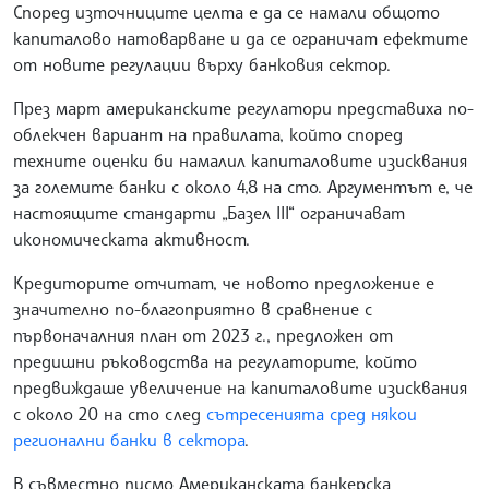
Според източниците целта е да се намали общото
капиталово натоварване и да се ограничат ефектите
от новите регулации върху банковия сектор.
През март американските регулатори представиха по-
облекчен вариант на правилата, който според
техните оценки би намалил капиталовите изисквания
за големите банки с около 4,8 на сто. Аргументът е, че
настоящите стандарти „Базел III“ ограничават
икономическата активност.
Кредиторите отчитат, че новото предложение е
значително по-благоприятно в сравнение с
първоначалния план от 2023 г., предложен от
предишни ръководства на регулаторите, който
предвиждаше увеличение на капиталовите изисквания
с около 20 на сто след
сътресенията сред някои
регионални банки в сектора
.
В съвместно писмо Американската банкерска