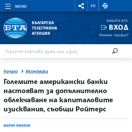
RIGHTMENU.SOCIAL
ВАЛУТНИ КУР
EN
МЕНЮ
ВАШАТА БТА
БЪЛГАРСКА
ВХОД
ТЕЛЕГРАФНА
АГЕНЦИЯ
Нямате профил?
Въведете ключова дума или израз
Търсене
ТЪРСЕН
Начало
Икономика
site.bta
Големите американски банки
настояват за допълнително
облекчаване на капиталовите
изисквания, съобщи Ройтерс
МАРИН МИЛКОВ