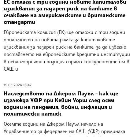
ЕС отлага с три години новите капиталови
изисквания за пазарен риск на банките в
очакване на американските и британските
стандарти
Европейската комисия (ЕК) ще отложи с три години
прилагането на новата рамка за капиталовите
изисквания за пазарен риск на банките, за да избегне
поставянето на европейските кредитни институции
в неблагоприятна позиция спрямо конкурентите им в
САЩ и
15.05.2026 16:47
Наследството на Джером Пауъл - как ще
изглежда УФР при Кевин Уорш след осем
години на пандемия, войни, инфлация и
политически натиск
Осемте години на Джером Пауъл начело на
Управлението за федерален на САЩ (УФР) преминаха