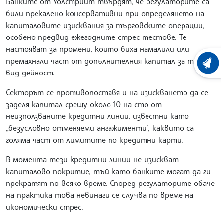
Банките от Уолстрийт твърдят, че регулаторите са
били прекалено консервативни при определянето на
капиталовите изисквания за търговските операции,
особено предвид ежегодните стрес тестове. Те
настояват за промени, които биха намалили или
премахнали част от допълнителния капитал за този
ХРОНО
вид дейност.
Секторът се противопоставя и на изискването да се
заделя капитал срещу около 10 на сто от
неизползваните кредитни линии, известни като
„безусловно отменяеми ангажименти“, каквито са
голяма част от лимитите по кредитни карти.
В момента тези кредитни линии не изискват
капиталово покритие, тъй като банките могат да ги
прекратят по всяко време. Според регулаторите обаче
на практика това невинаги се случва по време на
икономически стрес.