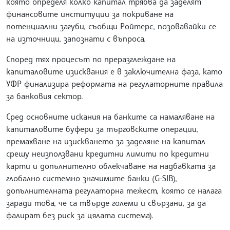
която определя колко капитал трябва да заделят
финансовите институции за покриване на
потенциални загуби, съобщи Ройтерс, позовавайки се
на източници, запознати с въпроса.
Според тях процесът по преразглеждане на
капиталовите изисквания е в заключителна фаза, като
УФР финализира реформата на регулаторните правила
за банковия сектор.
Сред основните искания на банките са намаляване на
капиталовите буфери за търговските операции,
премахване на изискването за заделяне на капитал
срещу неизползвани кредитни лимити по кредитни
карти и допълнително облекчаване на надбавката за
глобално системно значимите банки (G-SIB),
допълнителната регулаторна тежест, която се налага
заради това, че са твърде големи и свързани, за да
фалират без риск за цялата система).