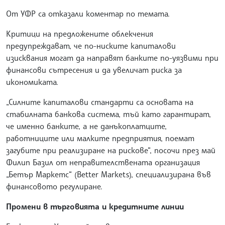
От УФР са отказали коментар по темата.
Критици на предложените облекчения
предупреждават, че по-ниските капиталови
изисквания могат да направят банките по-уязвими при
финансови сътресения и да увеличат риска за
икономиката.
„Силните капиталови стандарти са основата на
стабилната банкова система, тъй като гарантират,
че именно банките, а не данъкоплатците,
работниците или малките предприятия, поемат
загубите при реализиране на рискове“, посочи през май
Филип Базил от неправителствената организация
„Бетър Маркетс“ (Better Markets), специализирана във
финансовото регулиране.
Промени в търговията и кредитните линии