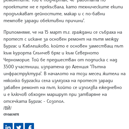
проектите не е прекъсвала, като техническите екипи
продължават дейностите, макар и с по-бавни
темпове заради обективни причини".
Припомняме, че на 15 март т.г. граждани се събраха на
протест с искане за основен ремонт на пътя между
Бургас и Каблешково, който е основен заместващ път
към курорта Слънчев бряг и към Северното
Черноморие. Той бе предшестван от подписка с над
3500 участници, изпратена до Агенция "Пътна
инфраструктура". В началото на този месец жители на
няколко бургаски села излязоха на протест заради
забавен ремонт на път, който се използва ежедневно
и е ключов обходен маршрут при затваряне на
отсечката Бургас - Созопол.
/ВЙ/
СПОДЕЛЕТЕ