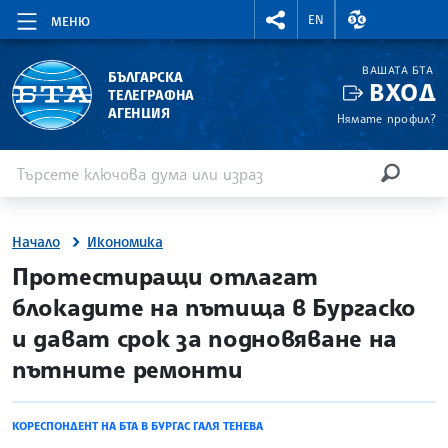
RIGHTMENU.SOCIAL
ВАЛУТНИ КУР
EN
МЕНЮ
ВАШАТА БТА
БЪЛГАРСКА
ВХОД
ТЕЛЕГРАФНА
АГЕНЦИЯ
Нямате профил?
Въведете ключова дума или израз
Търсене
ТЪРСЕН
Начало
Икономика
site.bta
Протестиращи отлагат
блокадите на пътища в Бургаско
и дават срок за подновяване на
пътните ремонти
КОРЕСПОНДЕНТ НА БТА В БУРГАС ГАЛЯ ТЕНЕВА