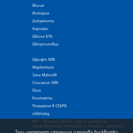
Мисия
История
Документи
Кариери
Школа БТА
Шкорпиловци
Шрифт ЛИК
Маркетинг
Зала МаксиМ
Списание ЛИК
Екип
Контакти
Плащания в СЕБРА
old.bta.bg
ВОТ - 19 април 2026 г . ред и условия за
предизборната кампания за Народно събрание
Тази интернет страница използва бисквитки