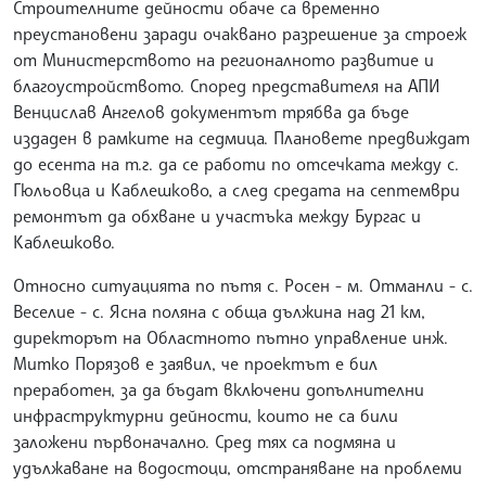
Строителните дейности обаче са временно
преустановени заради очаквано разрешение за строеж
от Министерството на регионалното развитие и
благоустройството. Според представителя на АПИ
Венцислав Ангелов документът трябва да бъде
издаден в рамките на седмица. Плановете предвиждат
до есента на т.г. да се работи по отсечката между с.
Гюльовца и Каблешково, а след средата на септември
ремонтът да обхване и участъка между Бургас и
Каблешково.
Относно ситуацията по пътя с. Росен - м. Отманли - с.
Веселие - с. Ясна поляна с обща дължина над 21 км,
директорът на Областното пътно управление инж.
Митко Порязов е заявил, че проектът е бил
преработен, за да бъдат включени допълнителни
инфраструктурни дейности, които не са били
заложени първоначално. Сред тях са подмяна и
удължаване на водостоци, отстраняване на проблеми