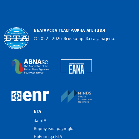
БЪЛГАРСКА ТЕЛЕГРАФНА АГЕНЦИЯ
© 2022 - 2026, Всички права са запазени.
Българска телеграфна агенция
European Alliance of N
The Assocoation of the Balkan News Agencies S
MINDS Media Innovatio
European Newsroom
БТА
За БТА
Виртуална разходка
Новини за БТА