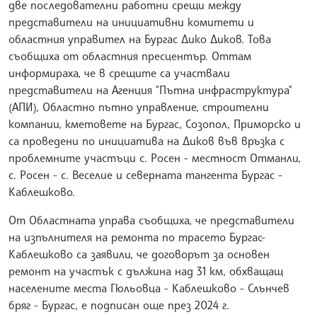
две последователни работни срещи между
представители на инициативни комитети и
областния управител на Бургас Дико Диков. Това
съобщиха от областния пресцентър. Оттам
информираха, че в срещите са участвали
представители на Агенция "Пътна инфраструктура"
(АПИ), Областно пътно управление, строителни
компании, кметовете на Бургас, Созопол, Приморско и
са проведени по инициатива на Диков във връзка с
проблемните участъци с. Росен - местност Отманли,
с. Росен - с. Веселие и северната тангента Бургас -
Каблешково.
От Областната управа съобщиха, че представители
на изпълнителя на ремонта по трасето Бургас-
Каблешково са заявили, че договорът за основен
ремонт на участък с дължина над 31 км, обхващащ
населените места Гюльовца - Каблешково - Слънчев
бряг - Бургас, е подписан още през 2024 г.