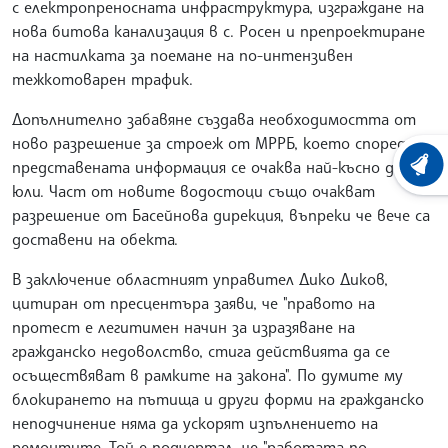
с електропреносната инфраструктура, изграждане на
нова битова канализация в с. Росен и препроектиране
на настилката за поемане на по-интензивен
тежкотоварен трафик.
Допълнително забавяне създава необходимостта от
ново разрешение за строеж от МРРБ, което според
представената информация се очаква най-късно до 10
ХРОНО
юли. Част от новите водостоци също очакват
разрешение от Басейнова дирекция, въпреки че вече са
доставени на обекта.
В заключение областният управител Дико Диков,
цитиран от пресцентъра заяви, че "правото на
протест е легитимен начин за изразяване на
гражданско недоволство, стига действията да се
осъществяват в рамките на закона". По думите му
блокирането на пътища и други форми на гражданско
неподчинение няма да ускорят изпълнението на
ремонтите. Той е подчертал, че "работата по