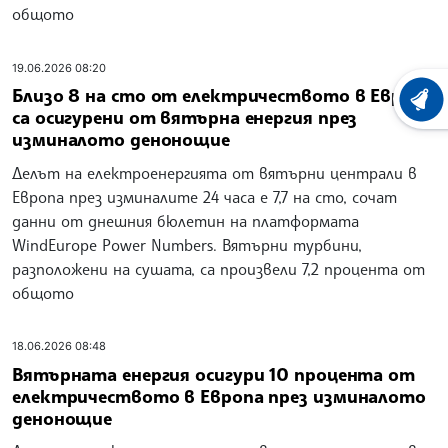
общото
19.06.2026 08:20
Близо 8 на сто от електричеството в Европа
ХРОНО
са осигурени от вятърна енергия през
изминалото денонощие
Делът на електроенергията от вятърни централи в
Европа през изминалите 24 часа е 7,7 на сто, сочат
данни от днешния бюлетин на платформата
WindEurope Power Numbers. Вятърни турбини,
разположени на сушата, са произвели 7,2 процента от
общото
18.06.2026 08:48
Вятърната енергия осигури 10 процента от
електричеството в Европа през изминалото
денонощие