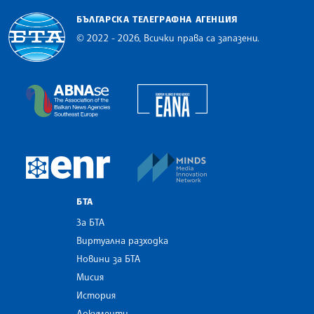
БЪЛГАРСКА ТЕЛЕГРАФНА АГЕНЦИЯ
© 2022 - 2026, Всички права са запазени.
Българска телеграфна агенция
European Alliance of N
The Assocoation of the Balkan News Agencies S
MINDS Media Innovatio
European Newsroom
БТА
За БТА
Виртуална разходка
Новини за БТА
Мисия
История
Документи