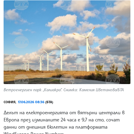
Ветроенергиен парк „Калиакра“. Снимка: Камелия Цветанова/БТА
СОФИЯ,
17.06.2026 08:36
(БТА)
Делът на електроенергията от вятърни централи в
Европа през изминалите 24 часа е 9,7 на сто, сочат
данни от днешния бюлетин на платформата