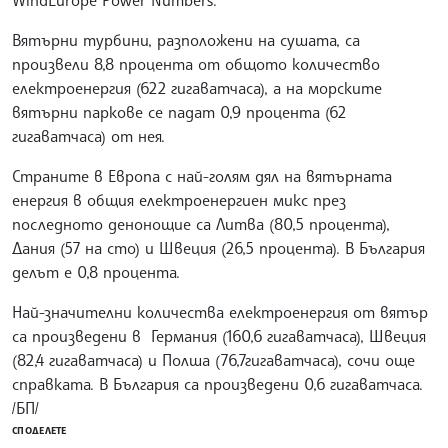
WindEurope Power Numbers.
Вятърни турбини, разположени на сушата, са
произвели 8,8 процента от общото количество
електроенергия (622 гигаватчаса), а на морските
вятърни паркове се падат 0,9 процента (62
гигаватчаса) от нея.
Страните в Европа с най-голям дял на вятърната
енергия в общия електроенергиен микс през
последното денонощие са Литва (80,5 процента),
Дания (57 на сто) и Швеция (26,5 процента). В България
делът е 0,8 процента.
Най-значителни количества електроенергия от вятър
са произведени в Германия (160,6 гигаватчаса), Швеция
(82,4 гигаватчаса) и Полша (76,7гигаватчаса), сочи още
справката. В България са произведени 0,6 гигаватчаса.
/БП/
СПОДЕЛЕТЕ