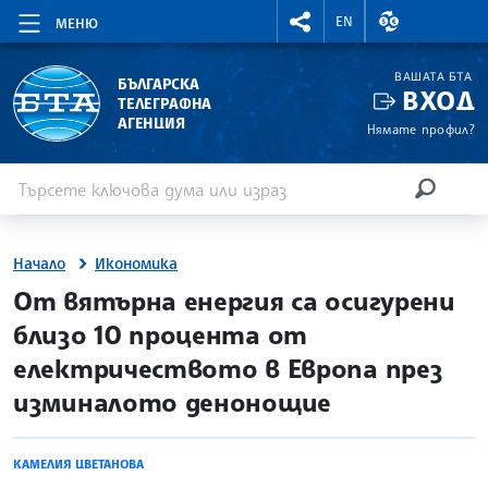
RIGHTMENU.SOCIAL
ВАЛУТНИ КУР
EN
МЕНЮ
ВАШАТА БТА
БЪЛГАРСКА
ВХОД
ТЕЛЕГРАФНА
АГЕНЦИЯ
Нямате профил?
Въведете ключова дума или израз
Търсене
ТЪРСЕН
Начало
Икономика
site.bta
От вятърна енергия са осигурени
близо 10 процента от
електричеството в Европа през
изминалото денонощие
КАМЕЛИЯ ЦВЕТАНОВА