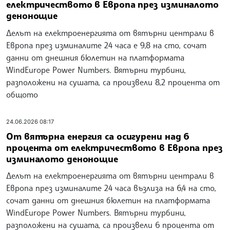
електричеството в Европа през изминалото
денонощие
Делът на електроенергията от вятърни централи в
Европа през изминалите 24 часа е 9,8 на сто, сочат
данни от днешния бюлетин на платформата
WindEurope Power Numbers. Вятърни турбини,
разположени на сушата, са произвели 8,2 процента от
общото
24.06.2026 08:17
От вятърна енергия са осигурени над 6
процента от електричеството в Европа през
изминалото денонощие
Делът на електроенергията от вятърни централи в
Европа през изминалите 24 часа възлиза на 6,4 на сто,
сочат данни от днешния бюлетин на платформата
WindEurope Power Numbers. Вятърни турбини,
разположени на сушата, са произвели 6 процента от