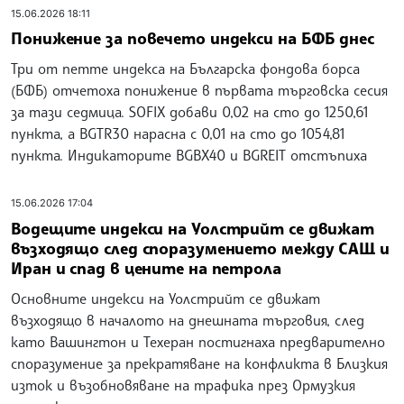
15.06.2026 18:11
Понижение за повечето индекси на БФБ днес
Три от петте индекса на Българска фондова борса
(БФБ) отчетоха понижение в първата търговска сесия
за тази седмица. SOFIX добави 0,02 на сто до 1250,61
пункта, а BGTR30 нарасна с 0,01 на сто до 1054,81
пункта. Индикаторите BGBX40 и BGREIT отстъпиха
15.06.2026 17:04
Водещите индекси на Уолстрийт се движат
възходящо след споразумението между САЩ и
Иран и спад в цените на петрола
Основните индекси на Уолстрийт се движат
възходящо в началото на днешната търговия, след
като Вашингтон и Техеран постигнаха предварително
споразумение за прекратяване на конфликта в Близкия
изток и възобновяване на трафика през Ормузкия