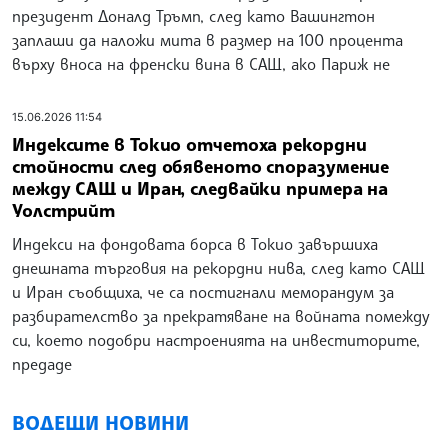
президент Доналд Тръмп, след като Вашингтон
заплаши да наложи мита в размер на 100 процента
върху вноса на френски вина в САЩ, ако Париж не
15.06.2026 11:54
Индексите в Токио отчетоха рекордни
стойности след обявеното споразумение
между САЩ и Иран, следвайки примера на
Уолстрийт
Индекси на фондовата борса в Токио завършиха
днешната търговия на рекордни нива, след като САЩ
и Иран съобщиха, че са постигнали меморандум за
разбирателство за прекратяване на войната помежду
си, което подобри настроенията на инвеститорите,
предаде
ВОДЕЩИ НОВИНИ