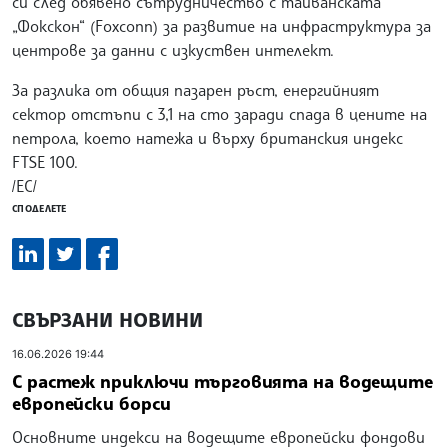
си след обявено сътрудничество с тайванската
„Фокскон“ (Foxconn) за развитие на инфраструктура за
центрове за данни с изкуствен интелект.
За разлика от общия пазарен ръст, енергийният
сектор отстъпи с 3,1 на сто заради спада в цените на
петрола, което натежа и върху британския индекс
FTSE 100.
/ЕС/
СПОДЕЛЕТЕ
СВЪРЗАНИ НОВИНИ
16.06.2026 19:44
С растеж приключи търговията на водещите
европейски борси
Основните индекси на водещите европейски фондови