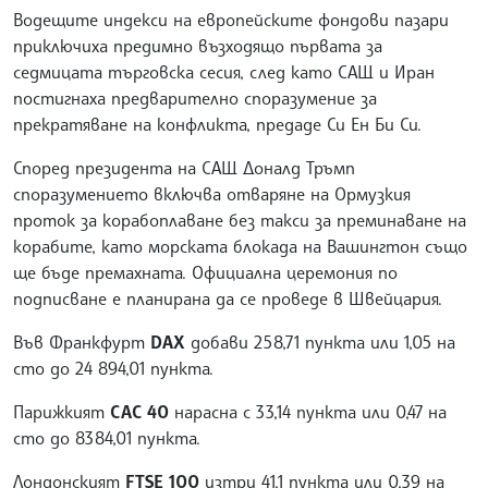
Водещите индекси на европейските фондови пазари
приключиха предимно възходящо първата за
седмицата търговска сесия, след като САЩ и Иран
постигнаха предварително споразумение за
прекратяване на конфликта, предаде Си Ен Би Си.
Според президента на САЩ Доналд Тръмп
споразумението включва отваряне на Ормузкия
проток за корабоплаване без такси за преминаване на
корабите, като морската блокада на Вашингтон също
ще бъде премахната. Официална церемония по
подписване е планирана да се проведе в Швейцария.
Във Франкфурт
DAX
добави 258,71 пункта или 1,05 на
сто до 24 894,01 пункта.
Парижкият
CAC 40
нарасна с 33,14 пункта или 0,47 на
сто до 8384,01 пункта.
Лондонският
FTSE 100
изтри 41,1 пункта или 0,39 на