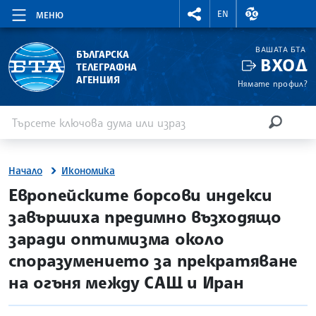
RIGHTMENU.SOCIAL
ВАЛУТНИ КУР
EN
МЕНЮ
ВАШАТА БТА
БЪЛГАРСКА
ВХОД
ТЕЛЕГРАФНА
АГЕНЦИЯ
Нямате профил?
Въведете ключова дума или израз
Търсене
ТЪРСЕН
Начало
Икономика
site.bta
Европейските борсови индекси
завършиха предимно възходящо
заради оптимизма около
споразумението за прекратяване
на огъня между САЩ и Иран