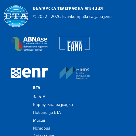
БЪЛГАРСКА ТЕЛЕГРАФНА АГЕНЦИЯ
© 2022 - 2026, Всички права са запазени.
Българска телеграфна агенция
European Alliance of N
The Assocoation of the Balkan News Agencies S
MINDS Media Innovatio
European Newsroom
БТА
За БТА
Виртуална разходка
Новини за БТА
Мисия
История