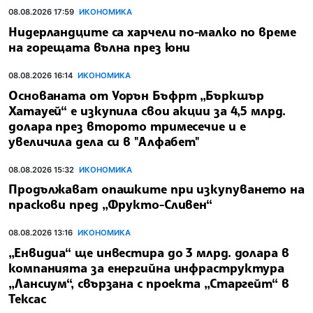
08.08.2026 17:59
ИКОНОМИКА
Нидерландците са харчели по-малко по време
на горещата вълна през юни
08.08.2026 16:14
ИКОНОМИКА
Основаната от Уорън Бъфрт „Бъркшър
Хатауей“ е изкупила свои акции за 4,5 млрд.
долара през второто тримесечие и е
увеличила дела си в "Алфабет"
08.08.2026 15:32
ИКОНОМИКА
Продължават опашките при изкупуването на
праскови пред „Фрукто-Сливен“
08.08.2026 13:16
ИКОНОМИКА
„Енвидиа“ ще инвестира до 3 млрд. долара в
компанията за енергийна инфраструктура
„Лансиум“, свързана с проекта „Старгейт“ в
Тексас