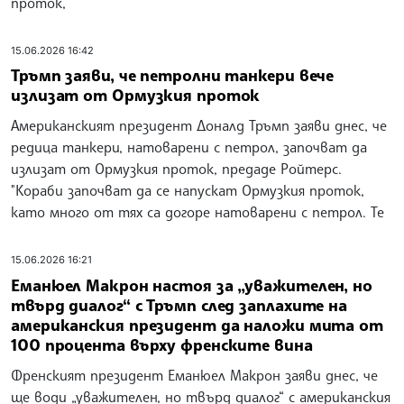
проток,
15.06.2026 16:42
Тръмп заяви, че петролни танкери вече
излизат от Ормузкия проток
Американският президент Доналд Тръмп заяви днес, че
редица танкери, натоварени с петрол, започват да
излизат от Ормузкия проток, предаде Ройтерс.
"Кораби започват да се напускат Ормузкия проток,
като много от тях са догоре натоварени с петрол. Те
15.06.2026 16:21
Еманюел Макрон настоя за „уважителен, но
твърд диалог“ с Тръмп след заплахите на
американския президент да наложи мита от
100 процента върху френските вина
Френският президент Еманюел Макрон заяви днес, че
ще води „уважителен, но твърд диалог“ с американския