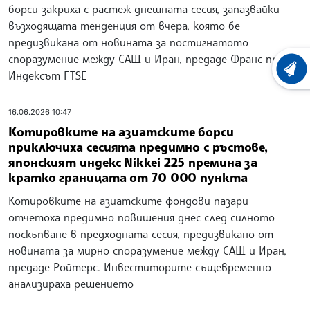
борси закриха с растеж днешната сесия, запазвайки
възходящата тенденция от вчера, която бе
предизвикана от новината за постигнатото
споразумение между САЩ и Иран, предаде Франс прес.
ХРОНО
Индексът FTSE
16.06.2026 10:47
Котировките на азиатските борси
приключиха сесията предимно с ръстове,
японският индекс Nikkei 225 премина за
кратко границата от 70 000 пункта
Котировките на азиатските фондови пазари
отчетоха предимно повишения днес след силното
поскъпване в предходната сесия, предизвикано от
новината за мирно споразумение между САЩ и Иран,
предаде Ройтерс. Инвеститорите същевременно
анализираха решението