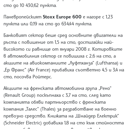
сто до 10 430,62 пункта.
Паневропейският
Stoxx Europe 600
е нагоре с 1,23
пункта или 0,19 на сто до 634,44 пункта.
Банковият сектор беше сред основните двигатели на
ръста с повишение от 1,5 на сто, достигайки най-
високото си равнище от януари 2008 г. Котировките
в автомобилния сектор се повишиха с 2,6 на сто, а
акциите на авиокомпаниите „Луфтханза“ (Lufthansa) и
„Ер Франс“ (Air France) прибавиха съответно 4,5 и 3,4 на
сто, посочва Ройтерс.
Акциите на френската автомобилна група „Рено“
(Renault Group) поскъпнаха с 3,7 на сто, след като
компанията обяви партньорство с френската
компания „Талес“ (Thales) за разработване на военно
превозно средство. Книжата на „Шнайдер Електрик“
(Schneider Electric) добавиха 1,8 на сто към стойността