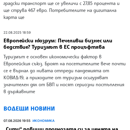
градски транспорт ще се увеличи с 27,85 процента и
ще струва 467 евро. Потребителите на дигитална
карта ще
22.08.2025 18:59
Европейски нюзрум: Печеливш бизнес или
бедствие? Туризмът в ЕС процъфтява
Туризмът е основен икономически фактор в
Европейския съюз. Броят на посетителите вече почти
се е върнал до нивата отпреди пандемията от
КОВИД-19, а приходите от туризъм осигуряват
значителен дял от БВП и носят сериозни постъпления
в държавните
ВОДЕЩИ НОВИНИ
07.08.2026 19:55
ИКОНОМИКА
„Сити“ повиши прогнозата си за цената на