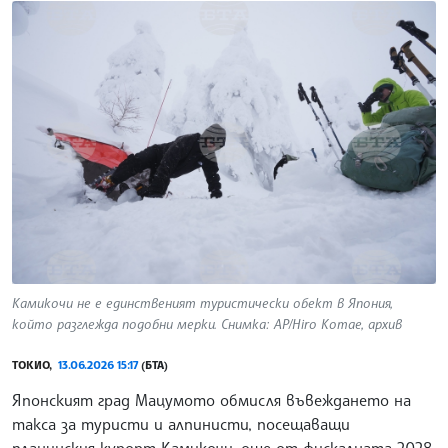
Камикочи не е единственият туристически обект в Япония,
който разглежда подобни мерки. Снимка: AP/Hiro Komae, архив
ТОКИО,
13.06.2026 15:17
(БТА)
Японският град Мацумото обмисля въвеждането на
такса за туристи и алпинисти, посещаващи
планинския курорт Камикочи, още от фискалната 2028