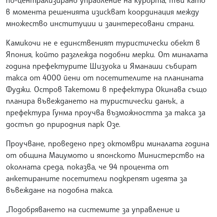
в момента решенията изискват координация между
множество институции и заинтересовани страни.
Камикочи не е единственият туристически обект в
Япония, който разглежда подобни мерки. От миналата
година префектурите Шизуока и Яманаши събират
такса от 4000 йени от посетителите на планината
Фуджи. Остров Такетоми в префектура Окинава също
планира въвеждането на туристически данък, а
префектура Гунма проучва възможността за такса за
достъп до природния парк Озе.
Проучване, проведено през октомври миналата година
от община Мацумото и японското Министерство на
околната среда, показва, че 94 процента от
анкетираните посетители подкрепят идеята за
въвеждане на подобна такса.
„Подобряването на системите за управление и