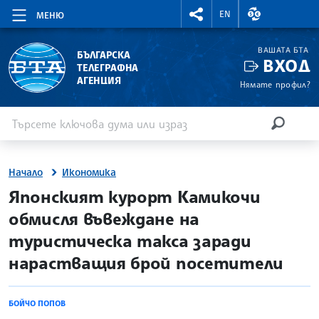
RIGHTMENU.SOCIAL
ВАЛУТНИ КУР
EN
МЕНЮ
ВАШАТА БТА
БЪЛГАРСКА
ВХОД
ТЕЛЕГРАФНА
АГЕНЦИЯ
Нямате профил?
Въведете ключова дума или израз
Търсене
ТЪРСЕН
Начало
Икономика
site.bta
Японският курорт Камикочи
обмисля въвеждане на
туристическа такса заради
нарастващия брой посетители
БОЙЧО ПОПОВ