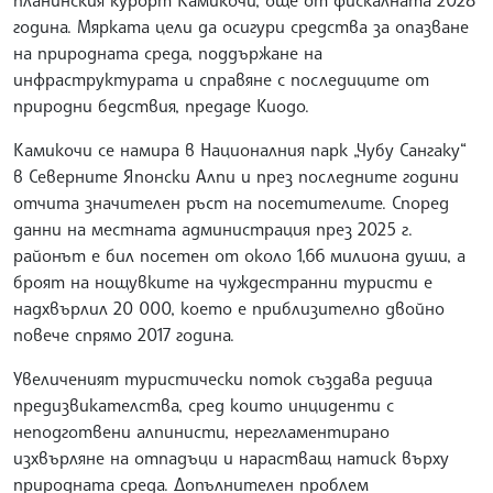
година. Мярката цели да осигури средства за опазване
на природната среда, поддържане на
инфраструктурата и справяне с последиците от
природни бедствия, предаде Киодо.
Камикочи се намира в Националния парк „Чубу Сангаку“
в Северните Японски Алпи и през последните години
отчита значителен ръст на посетителите. Според
данни на местната администрация през 2025 г.
районът е бил посетен от около 1,66 милиона души, а
броят на нощувките на чуждестранни туристи е
надхвърлил 20 000, което е приблизително двойно
повече спрямо 2017 година.
Увеличеният туристически поток създава редица
предизвикателства, сред които инциденти с
неподготвени алпинисти, нерегламентирано
изхвърляне на отпадъци и нарастващ натиск върху
природната среда. Допълнителен проблем