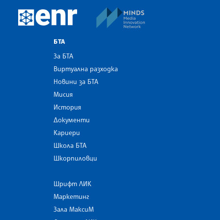
MINDS Media Innovatio
European Newsroom
БТА
За БТА
Виртуална разходка
Новини за БТА
Мисия
История
Документи
Кариери
Школа БТА
Шкорпиловци
Шрифт ЛИК
Маркетинг
Зала МаксиМ