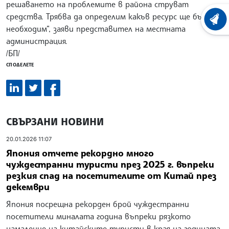
решаването на проблемите в района струват
средства. Трябва да определим какъв ресурс ще бъде
ХРОНО
необходим“, заяви представител на местната
администрация.
/БП/
СПОДЕЛЕТЕ
СВЪРЗАНИ НОВИНИ
20.01.2026 11:07
Япония отчете рекордно много
чуждестранни туристи през 2025 г. въпреки
резкия спад на посетителите от Китай през
декември
Япония посрещна рекорден брой чуждестранни
посетители миналата година въпреки рязкото
намаление на китайските туристи в края на годината