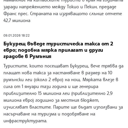
заради напрежението между Токио и Пекин, предаде
Франс прес. Страната на изгряващото слънце отчете
42,7 милиона
09.01.2026 18:22
Букурещ въведе туристическа такса от 2
евро; подобна мярка прилагат и други
градове в Румъния
Туристите, които посещават Букурещ, вече трябва да
плащат нова такса за настаняване в размер на 10
румънски леи (около 2 евро) на нощ. Мярката влезе в
сила от 1 януари тази година и ще генерира
приблизително 15 милиона леи (приблизително 2,9
милиона евро) годишно за местния бюджет,
изчисляват властите. Парите ще бъдат използвани за
насърчаване на туризма и подобряване на
инфраструктурата.