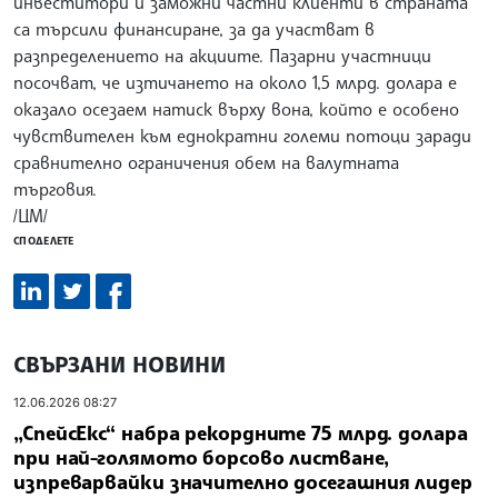
инвеститори и заможни частни клиенти в страната
са търсили финансиране, за да участват в
разпределението на акциите. Пазарни участници
посочват, че изтичането на около 1,5 млрд. долара е
оказало осезаем натиск върху вона, който е особено
чувствителен към еднократни големи потоци заради
сравнително ограничения обем на валутната
търговия.
/ЦМ/
СПОДЕЛЕТЕ
СВЪРЗАНИ НОВИНИ
12.06.2026 08:27
„СпейсЕкс“ набра рекордните 75 млрд. долара
при най-голямото борсово листване,
изпреварвайки значително досегашния лидер