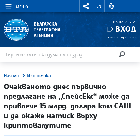
RIGHTMENU.SOCIAL
ВАЛУТНИ КУР
EN
МЕНЮ
ВАШАТА БТА
БЪЛГАРСКА
ВХОД
ТЕЛЕГРАФНА
АГЕНЦИЯ
Нямате профил?
Въведете ключова дума или израз
Търсене
ТЪРСЕН
Начало
Икономика
site.bta
Очакваното днес първично
предлагане на „СпейсЕкс“ може да
привлече 15 млрд. долара към САЩ
и да окаже натиск върху
криптовалутите