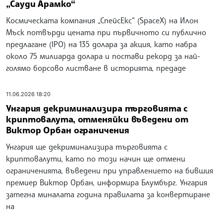
„Сауди Арамко“
Космическата компания „СпейсЕкс“ (SpaceX) на Илон
Мъск потвърди цената при първичното си публично
предлагане (IPO) на 135 долара за акция, като набра
около 75 милиарда долара и постави рекорд за най-
голямо борсово листване в историята, предаде
11.06.2026 18:20
Унгария декриминализира търговията с
криптовалута, отменяйки въведени от
Виктор Орбан ограничения
Унгария ще декриминализира търговията с
криптовалути, като по този начин ще отмени
ограниченията, въведени при управлението на бившия
премиер Виктор Орбан, информира Блумбърг. Унгария
затегна миналата година правилата за конвертиране
на