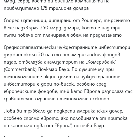
млрд. евро), което би оценило компанията на
приблизително 1,75 трилиона долара.
Според източници, цитирани от Ройтерс, търсенето
вече надхвърля 250 млрд. долара, което е над три
пъти повече от планирания обем на предлагането.
Средностатистически чуждестранните инвеститори
държат около 20 на сто от американския фондов
пазар, отбелязва анализаторът на „Комерцбанк“
(Commerzbank) Волкмар Баур. По думите му при
технологичните акции делът на чуждестранните
инвеститори е дори по-висок, особено сред
европейските фондове, тъй като Европа разполага със
сравнително ограничен технологичен сектор.
„Това би трябвало да подкрепи американския долар,
особено спрямо еврото, ако половината от притока
на капитали идва от Европа“, посочва Баур.