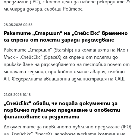
предлагане (IPO), с което цели да набере рекордните 75
милиарда долара, съобщи Ройтерс,
28.05.2026 09:58
Ракетите „Старшип“ на „Спейс Екс" временно
са спрени от полети заради разследване
Ракетите „Старшип“ (Starship) на компанията на Илон
Мъск - „СпейсЕкс“ (SpaceX) са спрени от полети до
приключване на разследването на тестовия полет от
миналата седмица, при който имаше авария, съобщи
АП. Федералната авиационна администрация на САЩ
21.05.2026 10:18
„СпейсЕкс“ обяви, че подава документи за
първично публично предлагане и оповести
финансовите си резултати
Документите за първичното публично предлагане (IPO)
на „СпейсЕкс“ (SpaceX), аерокосмическата компания на