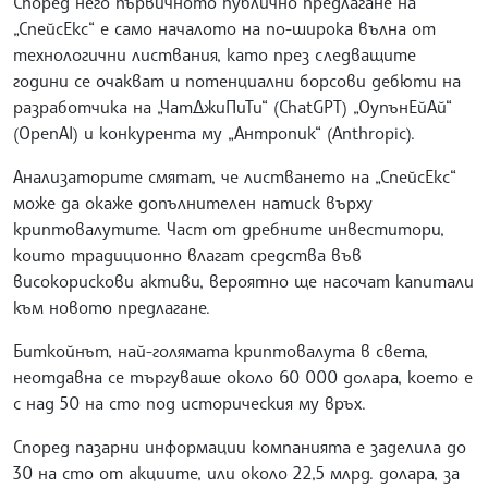
Според него първичното публично предлагане на
„СпейсЕкс“ е само началото на по-широка вълна от
технологични листвания, като през следващите
години се очакват и потенциални борсови дебюти на
разработчика на „ЧатДжиПиТи“ (ChatGPT) „ОупънЕйАй“
(OpenAI) и конкурента му „Антропик“ (Anthropic).
Анализаторите смятат, че листването на „СпейсЕкс“
може да окаже допълнителен натиск върху
криптовалутите. Част от дребните инвеститори,
които традиционно влагат средства във
високорискови активи, вероятно ще насочат капитали
към новото предлагане.
Биткойнът, най-голямата криптовалута в света,
неотдавна се търгуваше около 60 000 долара, което е
с над 50 на сто под историческия му връх.
Според пазарни информации компанията е заделила до
30 на сто от акциите, или около 22,5 млрд. долара, за