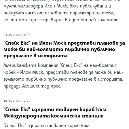
мултимилиардера Илон Мъск, бяха публикувани и
показват част от основните параметри на това,
което може да се превърне в едно от най-големите
21.05.2026 04:00
"Спейс Екс" на Илон Мъск представи планове за
може би най-голямото първично публично
предлагане в историята
Американската компания "Спейс Екс" на най-богатия
човек - Илон Мъск, представи планове за може би най-
голямото първично публично предлагане в историята,
предаде Асошиейтед прес.
16.05.2026 02:27
"Спейс Екс" изпрати товарен кораб към
Международната космическа станция
"Спейс Екс" изпрати товарен кораб към