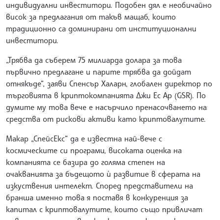
индивидуални инвеститори. Подобен дял е необичайно
висок за предлагания от такъв мащаб, които
традиционно са доминирани от институционални
инвеститори.
„Трябва да съберем 75 милиарда долара за това
първично предлагане и парите трябва да дойдат
отнякъде“, заяви Спенсър Халарн, глобален директор по
търговията в криптокомпанията Джи Ес Ар (GSR). По
думите му това вече е насърчило пренасочването на
средства от рискови активи като криптовалутите.
Макар „СпейсЕкс“ да е известна най-вече с
космическите си програми, високата оценка на
компанията се базира до голяма степен на
очакванията за бъдещото ѝ развитие в сферата на
изкуствения интелект. Според представители на
бранша именно това я поставя в конкуренция за
капитал с криптовалутите, които също привличат