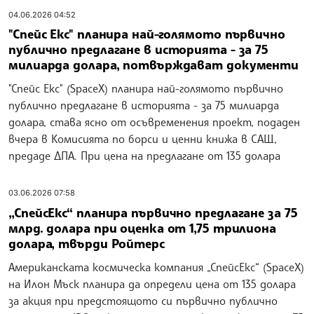
04.06.2026 04:52
"Спейс Екс" планира най-голямото първично
публично предлагане в историята - за 75
милиарда долара, потвърждават документи
"Спейс Екс" (SpaceX) планира най-голямото първично
публично предлагане в историята - за 75 милиарда
долара, става ясно от осъвременения проект, подаден
вчера в Комисията по борси и ценни книжа в САЩ,
предаде ДПА. При цена на предлагане от 135 долара
03.06.2026 07:58
„СпейсЕкс“ планира първично предлагане за 75
млрд. долара при оценка от 1,75 трилиона
долара, твърди Ройтерс
Американската космическа компания „СпейсЕкс“ (SpaceX)
на Илон Мъск планира да определи цена от 135 долара
за акция при предстоящото си първично публично