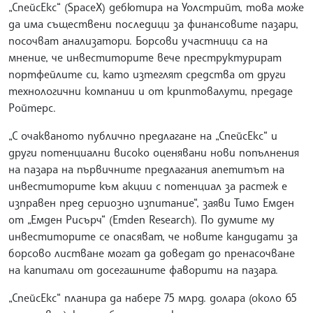
„СпейсЕкс“ (SpaceX) дебютира на Уолстрийт, това може
да има съществени последици за финансовите пазари,
посочват анализатори. Борсови участници са на
мнение, че инвеститорите вече преструктурират
портфейлите си, като изтеглят средства от други
технологични компании и от криптовалути, предаде
Ройтерс.
„С очакваното публично предлагане на „СпейсЕкс“ и
други потенциални високо оценявани нови попълнения
на пазара на първичните предлагания апетитът на
инвеститорите към акции с потенциал за растеж е
изправен пред сериозно изпитание“, заяви Тимо Емден
от „Емден Рисърч“ (Emden Research). По думите му
инвеститорите се опасяват, че новите кандидати за
борсово листване могат да доведат до пренасочване
на капитали от досегашните фаворити на пазара.
„СпейсЕкс“ планира да набере 75 млрд. долара (около 65