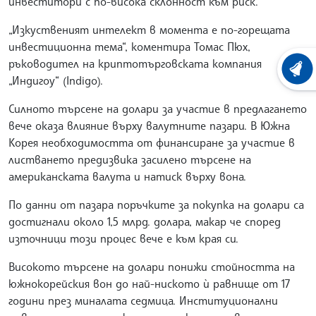
инвеститори с по-висока склонност към риск.
„Изкуственият интелект в момента е по-горещата
инвестиционна тема“, коментира Томас Пюх,
ръководител на криптотърговската компания
ХРОНО
„Индигоу“ (Indigo).
Силното търсене на долари за участие в предлагането
вече оказа влияние върху валутните пазари. В Южна
Корея необходимостта от финансиране за участие в
листването предизвика засилено търсене на
американската валута и натиск върху вона.
По данни от пазара поръчките за покупка на долари са
достигнали около 1,5 млрд. долара, макар че според
източници този процес вече е към края си.
Високото търсене на долари понижи стойността на
южнокорейския вон до най-ниското ѝ равнище от 17
години през миналата седмица. Институционални