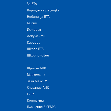
За БТА
Виртуална разходка
Новини за БТА
Мисия
История
Документи
Кариери
Школа БТА
Шкорпиловци
Шрифт ЛИК
Маркетинг
Зала МаксиМ
Списание ЛИК
Екип
Контакти
Плащания в СЕБРА