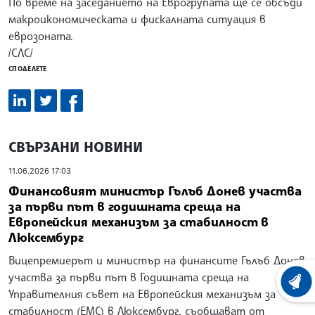
По време на заседанието на Еврогрупата ще се обсъди
макроикономическата и фискалната ситуация в
еврозоната.
/СЛС/
СПОДЕЛЕТЕ
СВЪРЗАНИ НОВИНИ
11.06.2026 17:03
Финансовият министър Гълъб Донев участва
за първи път в годишната среща на
Европейския механизъм за стабилност в
Люксембург
Вицепремиерът и министър на финансите Гълъб Донев
участва за първи път в Годишната среща на
ХРОНО
Управителния съвет на Европейския механизъм за
стабилност (ЕМС) в Люксембург, съобщават от