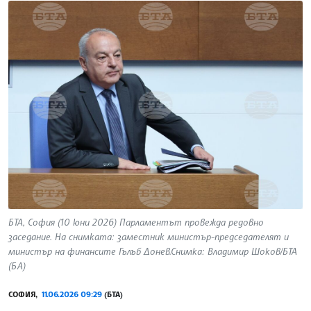
БТА, София (10 юни 2026) Парламентът провежда редовно
заседание. На снимката: заместник министър-председателят и
министър на финансите Гълъб Донев.Снимка: Владимир Шоков/БТА
(БА)
СОФИЯ,
11.06.2026 09:29
(БТА)