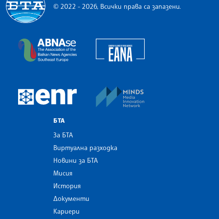
© 2022 - 2026, Всички права са запазени.
Българска телеграфна агенция
European Alliance of N
The Assocoation of the Balkan News Agencies S
MINDS Media Innovatio
European Newsroom
БТА
За БТА
Виртуална разходка
Новини за БТА
Мисия
История
Документи
Кариери