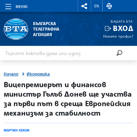
RIGHTMENU.SOCIAL
ВАЛУТНИ КУР
EN
МЕНЮ
ВАШАТА БТА
БЪЛГАРСКА
ВХОД
ТЕЛЕГРАФНА
АГЕНЦИЯ
Нямате профил?
Въведете ключова дума или израз
Търсене
ТЪРСЕН
Начало
Икономика
site.bta
Вицепремиерът и финансов
министър Гълъб Донев ще участва
за първи път в среща Европейския
механизъм за стабилност
МАРТИН ЛЕКОВ