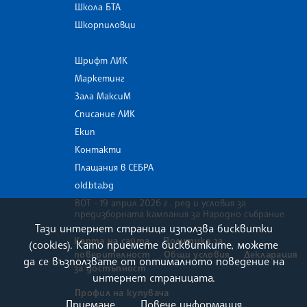
Школа БТА
Шкорпиловци
Шрифт ЛИК
Маркетинг
Зала МаксиМ
Списание ЛИК
Екип
Контакти
Плащания в СЕБРА
old.bta.bg
ВОТ - 19 април 2026 г . ред и условия за
предизборната кампания за Народно събрание
Тази интернет страница използва бисквитки
Карта на сайта
Политика за
(cookies). Като приемете бисквитките, можете
поверителност
Общи условия
Декларация
да се възползвате от оптималното поведение на
за достъпност
интернет страницата.
Профил на купувача
Приемане
Повече информация