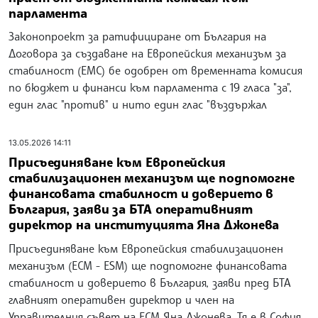
парламента
Законопроект за ратифициране от България на
Договора за създаване на Европейския механизъм за
стабилност (ЕМС) бе одобрен от временната комисия
по бюджет и финанси към парламента с 19 гласа "за",
един глас "против" и нито един глас "въздържал
13.05.2026 14:11
Присъединяване към Европейския
стабилизационен механизъм ще подпомогне
финансовата стабилност и доверието в
България, заяви за БТА оперативният
директор на институцията Яна Джонева
Присъединяване към Европейския стабилизационен
механизъм (ЕСМ - ESM) ще подпомогне финансовата
стабилност и доверието в България, заяви пред БТА
главният оперативен директор и член на
Управителния съвет на ЕСМ Яна Джонева. Тя е в София