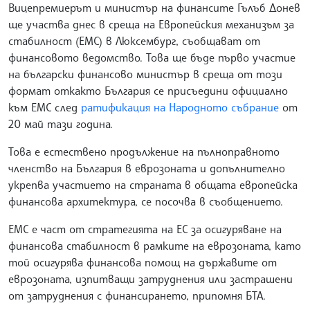
Вицепремиерът и министър на финансите Гълъб Донев
ще участва днес в среща на Европейския механизъм за
стабилност (ЕМС) в Люксембург, съобщават от
финансовото ведомство. Това ще бъде първо участие
на български финансово министър в среща от този
формат откакто България се присъедини официално
към ЕМС след
ратификация на Народното събрание
от
20 май тази година.
Това е естествено продължение на пълноправното
членство на България в еврозоната и допълнително
укрепва участието на страната в общата европейска
финансова архитектура, се посочва в съобщението.
ЕМС е част от стратегията на ЕС за осигуряване на
финансова стабилност в рамките на еврозоната, като
той осигурява финансова помощ на държавите от
еврозоната, изпитващи затруднения или застрашени
от затруднения с финансирането, припомня БТА.