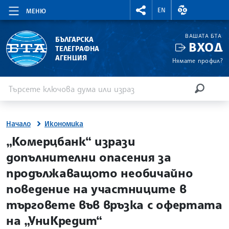
RIGHTMENU.SOCIAL
ВАЛУТНИ КУР
EN
МЕНЮ
ВАШАТА БТА
БЪЛГАРСКА
ВХОД
ТЕЛЕГРАФНА
АГЕНЦИЯ
Нямате профил?
Въведете ключова дума или израз
Търсене
ТЪРСЕН
Начало
Икономика
site.bta
„Комерцбанк“ изрази
допълнителни опасения за
продължаващото необичайно
поведение на участниците в
търговете във връзка с офертата
на „УниКредит“