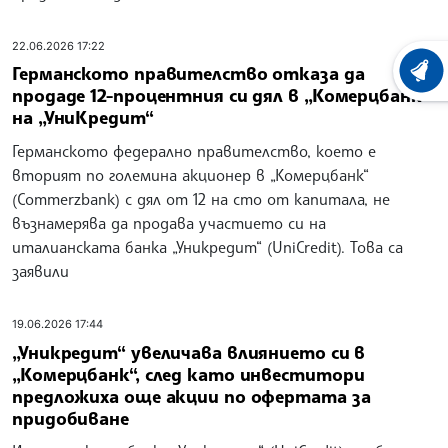
22.06.2026 17:22
Германското правителство отказа да
ХРОНО
продаде 12-процентния си дял в „Комерцбанк“
на „УниКредит“
Германското федерално правителство, което е
вторият по големина акционер в „Комерцбанк“
(Commerzbank) с дял от 12 на сто от капитала, не
възнамерява да продава участието си на
италианската банка „Уникредит“ (UniCredit). Това са
заявили
19.06.2026 17:44
„Уникредит“ увеличава влиянието си в
„Комерцбанк“, след като инвеститори
предложиха още акции по офертата за
придобиване