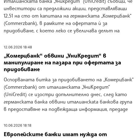
Италианската банка „Уникредит“ (UniCredit) съобщи, че
инвеститори са предложили акции, представляващи
12,51 на сто от капитала на германската „Комерцбанк“
(Commerzbank), в рамките на офертата ѝ за
придобиване, с което леко се увеличава делът на
12.06.2026 18:48
„Комерцбанк“ обвини „УниКредит“ в
манипулиране на пазара при офертата за
придобиване
Оспорваната битка за придобиването на „Комерцбанк“
(Commerzbank) от италианската „УниКредит“
(UniCredit) се изостри допълнително днес, след като
германската банка обвини италианскata банкова група
в предоставяне на подвеждаща информация, предаде
10.06.2026 18:18
Европейските банки имат нужда от