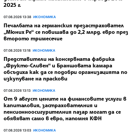
2025 г.
07.08.2026 13:38
ИКОНОМИКА
Печалбата на германския презастраховател
„Мюних Ре“ се повишава до 2,2 млрд. евро през
второто тримесечие
07.08.2026 13:18
ИКОНОМИКА
Представители на консервната фабрика
„Фрукто-Сливен“ и Браншовата камара
обсъдиха как да се подобри организацията по
изкупуване на праскови
07.08.2026 13:13
ИКОНОМИКА
От 9 август цените на финансовите услуги в
капиталовия, застрахователния и
пенсионноосигурителния пазар могат да се
обявяват само в евро, напомня КФН
07.08.2026 13:03
ИКОНОМИКА