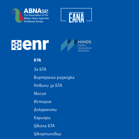
Българска телеграфна агенция
European Alliance of N
The Assocoation of the Balkan News Agencies S
MINDS Media Innovatio
European Newsroom
БТА
За БТА
Виртуална разходка
Новини за БТА
Мисия
История
Документи
Кариери
Школа БТА
Шкорпиловци