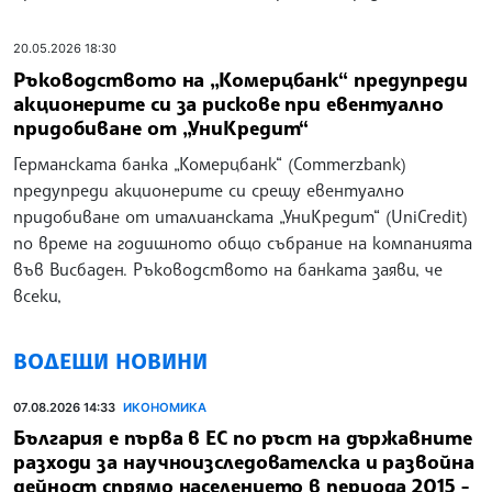
20.05.2026 18:30
Ръководството на „Комерцбанк“ предупреди
акционерите си за рискове при евентуално
придобиване от „УниКредит“
Германската банка „Комерцбанк“ (Commerzbank)
предупреди акционерите си срещу евентуално
придобиване от италианската „УниКредит“ (UniCredit)
по време на годишното общо събрание на компанията
във Висбаден. Ръководството на банката заяви, че
всеки,
ВОДЕЩИ НОВИНИ
07.08.2026 14:33
ИКОНОМИКА
България е първа в ЕС по ръст на държавните
разходи за научноизследователска и развойна
дейност спрямо населението в периода 2015 -