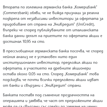
Втората по големина германска банка „Комерцбанк“
(Commerzbank) обяви, че не вижда признаци за реална
подкрепа от независими инвеститори за офертата за
придобиване от страна на „УниКредит“ (UniCredit),
въпреки че според публикуваните от италианската
банка данни делът на приетите по офертата акции е
достигнал 10,95 на сто.
В прессъобщение германската банка посочва, че според
нейния анализ не е установен нито един
институционален инвеститор, предложил акции по
офертата, а участието на дребните акционери
остава около 0,05 на сто. Според „Комерцбанк“ това
подсказва, че почти всички предложени акции идват
от банки и свързани с „УниКредит“ страни.
Банката поставя под съмнение прозрачността на
операцията и заявява, че част от предложените акции
може да са свързани със сделки по заемане на ценни