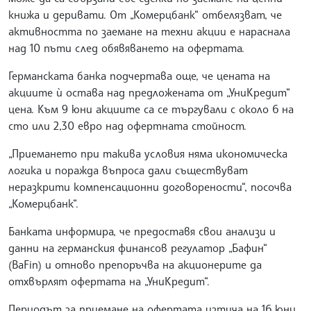
книжа и деривати. От „Комерцбанк“ отбелязват, че
активността по заемане на техни акции е нараснала
над 10 пъти след обявяването на офертата.
Германската банка подчертава още, че цената на
акциите ѝ остава над предложената от „УниКредит“
цена. Към 9 юни акциите са се търгували с около 6 на
сто или 2,30 евро над офертната стойност.
„Приемането при такива условия няма икономическа
логика и поражда въпроса дали съществуват
неразкрити компенсационни договорености“, посочва
„Комерцбанк“.
Банката информира, че предоставя свои анализи и
данни на германския финансов регулатор „Бафин“
(BaFin) и отново препоръчва на акционерите да
отхвърлят офертата на „УниКредит“.
Периодът за приемане на офертата изтича на 16 юни,