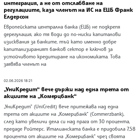
интеграция, а не от отслабване на
регулациите, каза членът на ИС на ЕЦБ Франк
Елдерсон
Европейската централна банка (ЕЦБ) не подкрепя
дерегулация, ако тя води до по-ниски капиталови
изисквания за банките, тъй като именно добре
капитализираният банков сектор е ключов за
устойчивото кредитиране на икономиката. Това
заявява членът на
02.06.2026 18:21
„УниКредит“ вече държи над една трета от
акциите на „Комерцбанк“
„УниКредит“ (UniCredit) вече притежава над една
трета от акциите на „Комерцбанк“ (Commerzbank),
след като увеличи дела си над прага от 30 процента,
предаде Ройтерс. Италианската банка е придобила 7,58
процента от акциите на „Комерцбанк“ чрез своята