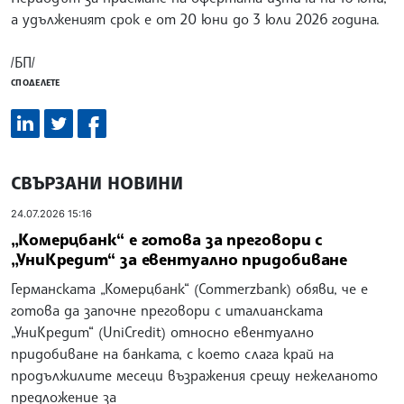
а удълженият срок е от 20 юни до 3 юли 2026 година.
/БП/
СПОДЕЛЕТЕ
СВЪРЗАНИ НОВИНИ
24.07.2026 15:16
„Комерцбанк“ е готова за преговори с
„УниКредит“ за евентуално придобиване
Германската „Комерцбанк“ (Commerzbank) обяви, че е
готова да започне преговори с италианската
„УниКредит“ (UniCredit) относно евентуално
придобиване на банката, с което слага край на
продължилите месеци възражения срещу нежеланото
предложение за