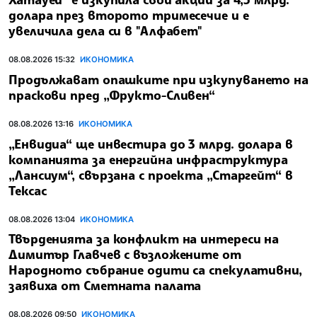
долара през второто тримесечие и е
увеличила дела си в "Алфабет"
08.08.2026 15:32
ИКОНОМИКА
Продължават опашките при изкупуването на
праскови пред „Фрукто-Сливен“
08.08.2026 13:16
ИКОНОМИКА
„Енвидиа“ ще инвестира до 3 млрд. долара в
компанията за енергийна инфраструктура
„Лансиум“, свързана с проекта „Старгейт“ в
Тексас
08.08.2026 13:04
ИКОНОМИКА
Твърденията за конфликт на интереси на
Димитър Главчев с възложените от
Народното събрание одити са спекулативни,
заявиха от Сметната палата
08.08.2026 09:50
ИКОНОМИКА