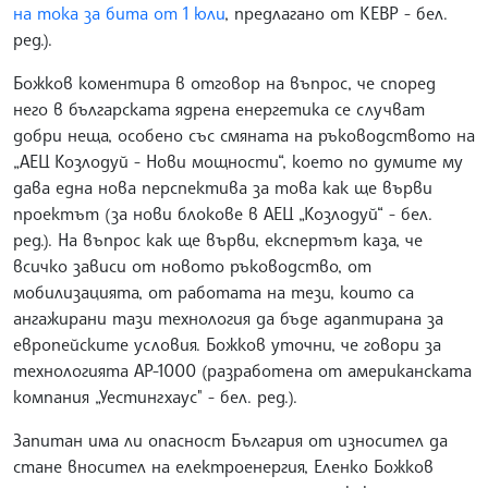
на тока за бита от 1 юли
, предлагано от КЕВР - бел.
ред.).
Божков коментира в отговор на въпрос, че според
него в българската ядрена енергетика се случват
добри неща, особено със смяната на ръководството на
„АЕЦ Козлодуй - Нови мощности“, което по думите му
дава една нова перспектива за това как ще върви
проектът (за нови блокове в АЕЦ „Козлодуй“ - бел.
ред.). На въпрос как ще върви, експертът каза, че
всичко зависи от новото ръководство, от
мобилизацията, от работата на тези, които са
ангажирани тази технология да бъде адаптирана за
европейските условия. Божков уточни, че говори за
технологията AP-1000 (разработена от американската
компания „Уестингхаус" - бел. ред.).
Запитан има ли опасност България от износител да
стане вносител на електроенергия, Еленко Божков