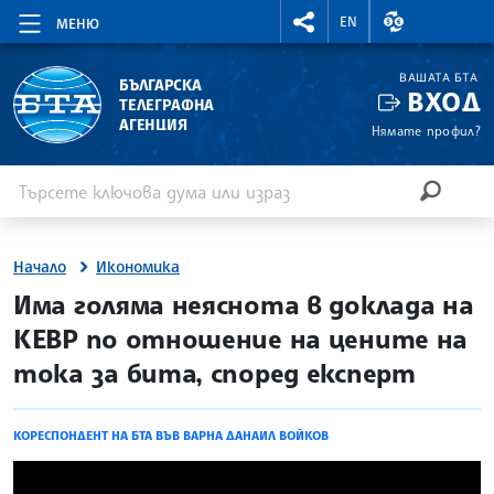
RIGHTMENU.SOCIAL
ВАЛУТНИ КУР
EN
МЕНЮ
ВАШАТА БТА
БЪЛГАРСКА
ВХОД
ТЕЛЕГРАФНА
АГЕНЦИЯ
Нямате профил?
Въведете ключова дума или израз
Търсене
ТЪРСЕН
Начало
Икономика
site.bta
Има голяма неяснота в доклада на
КЕВР по отношение на цените на
тока за бита, според експерт
КОРЕСПОНДЕНТ НА БТА ВЪВ ВАРНА ДАНАИЛ ВОЙКОВ