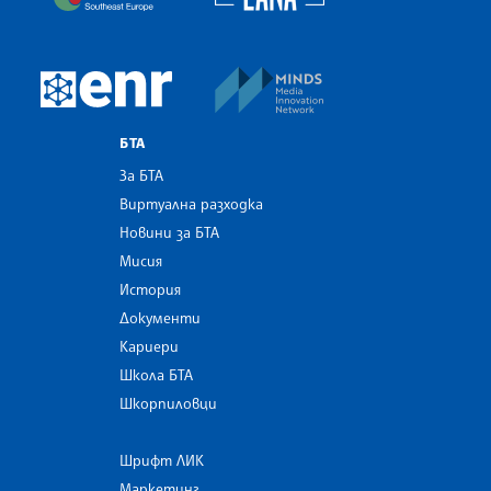
MINDS Media Innovatio
European Newsroom
БТА
За БТА
Виртуална разходка
Новини за БТА
Мисия
История
Документи
Кариери
Школа БТА
Шкорпиловци
Шрифт ЛИК
Маркетинг