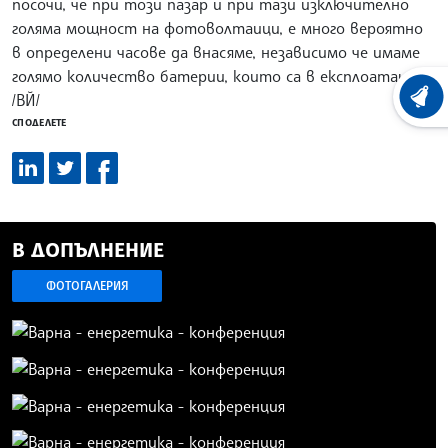
посочи, че при този пазар и при тази изключително
голяма мощност на фотоволтаици, е много вероятно
в определени часове да внасяме, независимо че имаме
голямо количество батерии, които са в експлоатация.
/ВЙ/
ХРОНО
СПОДЕЛЕТЕ
В ДОПЪЛНЕНИЕ
ФОТОГАЛЕРИЯ