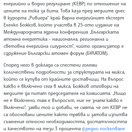
енергийно и водно регулиране (КЕВР) по отношение на
цените на тока за бита. Това каза пред медиите днес
в курорта „Ривиера“ край Варна енергийният експерт
Еленко Божков, който участва в 25-ото издание на
Международната ядрена конференция „Българската
атомна енергетика - национална, регионална и
световна енергийна сигурност“, чийто организатор е
сдружение Български атомен форум (БУЛАТОМ).
Според него в доклада са спестени големи
количествени подробности за структурата на микса,
който се купува от крайните доставчици. На въпрос
какво е включено сега в микса, Божков отговори на
медиите да питат председателя на комисията. „Нищо
не е включено, там е въпросът, ние не знаем какво е
включено“, заяви той и добави, че смята, че от КЕВР не
са обосновали цените както трябва и затова изпитва
съмнения относно необходимостта, достатъчността
и качеството на тези 3 процента (
средно поскъпване