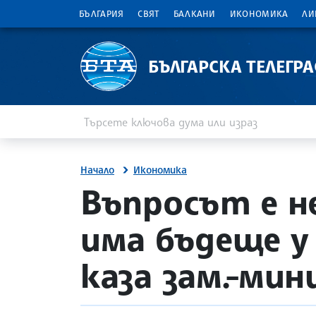
БЪЛГАРИЯ
СВЯТ
БАЛКАНИ
ИКОНОМИКА
ЛИ
БЪЛГАРСКА ТЕЛЕГР
Въведете ключова дума или израз
Търсене
Начало
Икономика
site.bta
Въпросът е н
има бъдеще у 
каза зам.-ми