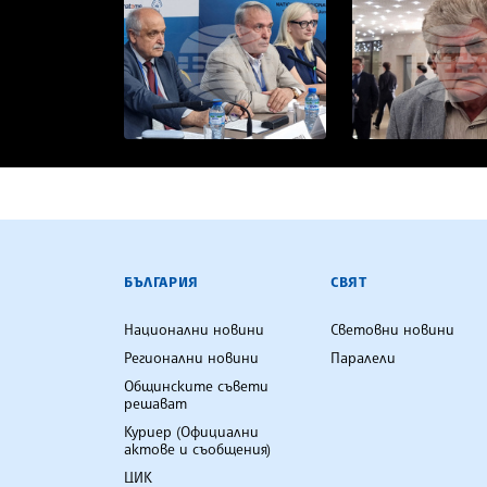
БЪЛГАРСКА ТЕЛЕГРАФНА АГ
БЪЛГАРИЯ
СВЯТ
Национални новини
Световни новини
Регионални новини
Паралели
Общинските съвети
решават
Куриер (Официални
актове и съобщения)
ЦИК