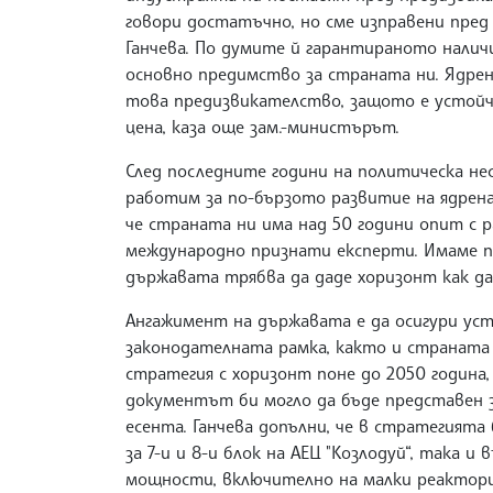
говори достатъчно, но сме изправени пред
Ганчева. По думите й гарантираното налич
основно предимство за страната ни. Ядре
това предизвикателство, защото е устойчи
цена, каза още зам.-министърът.
След последните години на политическа не
работим за по-бързото развитие на ядренат
че страната ни има над 50 години опит с
международно признати експерти. Имаме п
държавата трябва да даде хоризонт как да
Ангажимент на държавата е да осигури уст
законодателната рамка, както и страната 
стратегия с хоризонт поне до 2050 година,
документът би могло да бъде представен 
есента. Ганчева допълни, че в стратегият
за 7-и и 8-и блок на АЕЦ "Козлодуй“, така 
мощности, включително на малки реактори