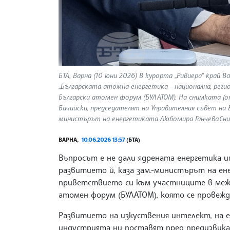
БТА, Варна (10 юни 2026) В курорта „Ривиера“ край 
„Българската атомна енергетика - национална, реги
Български атомен форум (БУЛАТОМ). На снимката (от
Бачийски, председателят на Управителния съвет на
министърът на енергетиката Любомира Ганчева.Сним
ВАРНА,
10.06.2026 13:57
(БТА)
Въпросът е не дали ядрената енергетика им
развитието й, каза зам.-министърът на ен
приветствието си към участниците в меж
атомен форум (БУЛАТОМ), която се провежда
Развитието на изкуствения интелект, на 
индустрията ни поставят пред предизвикат