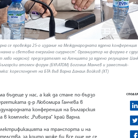
Варна се провежда 25-о издание на Международната ядрена конференция
онална и световна енергийна сигурност“. Организатор на форума е сдр
 ляво надясно): председателят на Агенцията за ядрено регулиране Цан
 Български атомен форум (БУЛАТОМ) Богомил Манчев и заместник-
ка: кореспондент на БТА във Варна Данаил Войков (ХТ)
а бъдеще у нас, а как да стане по-бързо
СПОДЕЛ
ергетиката д-р Любомира Ганчева в
дународната конференция на Българския
 в комплекс „Ривиера“ край Варна.
електрификацията на транспорта и на
елства, за които може би все още не се