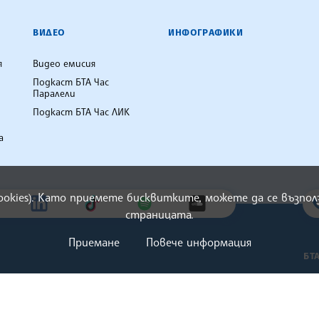
ВИДЕО
ИНФОГРАФИКИ
я
Видео емисия
Подкаст БТА Час
Паралели
Подкаст БТА Час ЛИК
а
cookies). Като приемете бисквитките, можете да се възп
страницата.
Приемане
Повече информация
БТ
ени.
За 
Вир
Нов