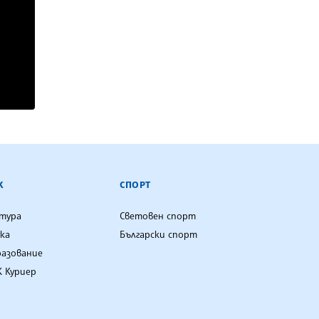
К
СПОРТ
лтура
Световен спорт
ка
Български спорт
разование
 Куриер