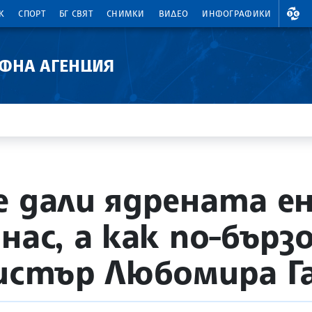
ВАЛ
К
СПОРТ
БГ СВЯТ
СНИМКИ
ВИДЕО
ИНФОГРАФИКИ
АФНА АГЕНЦИЯ
е дали ядрената е
нас, а как по-бързо
нистър Любомира Г