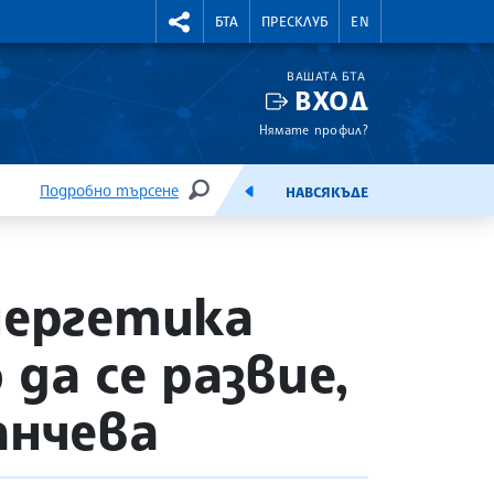
УТНИ КУРСОВЕ
RIGHTMENU.SOCIAL
БТА
ПРЕСКЛУБ
EN
ВАШАТА БТА
ВХОД
Нямате профил?
Подробно търсене
НАВСЯКЪДЕ
ТЪРСЕНЕ
ЕМИСИЯ
нергетика
 да се развие,
анчева