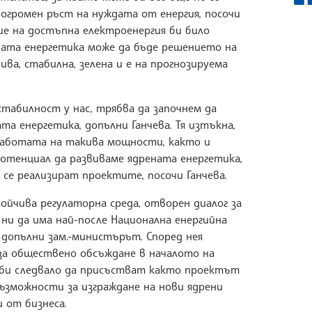
 огромен ръст на нуждата от енергия, посочи
ие на достъпна електроенергия би било
ната енергетика може да бъде решението на
ва, стабилна, зелена и е на прогнозируема
стабилност у нас, трябва да започнем да
а енергетика, допълни Ганчева. Тя изтъкна,
 работата на такива мощности, както и
отенциал да развиваме ядрената енергетика,
 се реализират проектите, посочи Ганчева.
ойчива регулаторна среда, отворен диалог за
ни да има най-после Национална енергийна
 допълни зам.-министърът. Според нея
за обществено обсъждане в началото на
а би следвало да присъстват както проектът
и възможности за изграждане на нови ядрени
 от бизнеса.