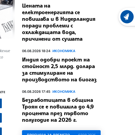
Цената на
електроенергията се
повишава и в Нидерландия
ХРОНО
поради проблеми с
охлаждащата вода,
причинени от сушата
ужение
06.08.2026 18:24
ИКОНОМИКА
ко
Индия одобри проект на
стойност 2,5 млрд. долара
за стимулиране на
производството на биогаз
06.08.2026 17:45
ИКОНОМИКА
ЕТЕ
Безработицата в община
Троян се е повишила до 4,9
процента през първото
полугодие на 2026 г.