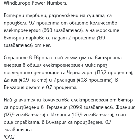
WindEurope Power Numbers.
Вятърни турбини, разположени на сушата, са
произвели 9,7 процента от общото количество
електроенергия (668 гигаватчаса), а на морските
вятърни паркове се падат 2 процента (139
гигаватчаса) от нея.
Страните в Европа с най-голям дял на вятърната
енергия в общия електроенергиен микс през
последното денонощие са Черна гора (135,2 процента),
Дания (40,9 на сто) и Ирландия (40,8 процента). В
България делът е 0,7 процента.
Най-значителни количества електроенергия от вятър
са произведени в Германия (209,9 гигаватчаса), Франция
(127,9 гигаватчаса) и Испания (107,9 гигаватчаса), сочи
още справката. В България са произведени 0,7
гигаватчаса.
/СЛС/