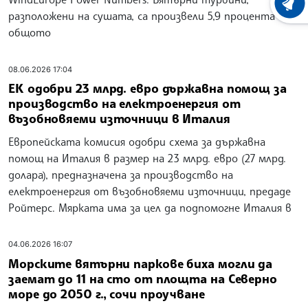
ХРОНО
разположени на сушата, са произвели 5,9 процента от
общото
08.06.2026 17:04
ЕК одобри 23 млрд. евро държавна помощ за
производство на електроенергия от
възобновяеми източници в Италия
Европейската комисия одобри схема за държавна
помощ на Италия в размер на 23 млрд. евро (27 млрд.
долара), предназначена за производство на
електроенергия от възобновяеми източници, предаде
Ройтерс. Мярката има за цел да подпомогне Италия в
04.06.2026 16:07
Морските вятърни паркове биха могли да
заемат до 11 на сто от площта на Северно
море до 2050 г., сочи проучване