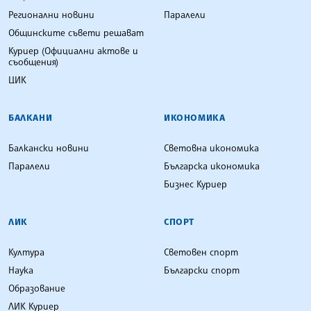
Регионални новини
Паралели
Общинските съвети решават
Куриер (Официални актове и
съобщения)
ЦИК
БАЛКАНИ
ИКОНОМИКА
Балкански новини
Световна икономика
Паралели
Българска икономика
Бизнес Куриер
ЛИК
СПОРТ
Култура
Световен спорт
Наука
Български спорт
Образование
ЛИК Куриер