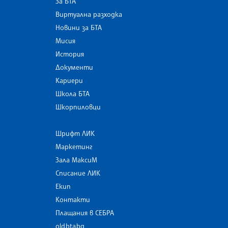
За БТА
Виртуална разходка
Новини за БТА
Мисия
История
Документи
Кариери
Школа БТА
Шкорпиловци
Шрифт ЛИК
Маркетинг
Зала МаксиМ
Списание ЛИК
Екип
Контакти
Плащания в СЕБРА
old.bta.bg