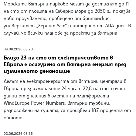
Морските вятърни паркове могат да достигнат до 11
на сто от площта на Северно море до 2050 г., показва
ново проучването, проведено от британския
университет „Хериът-Уат“ и цитирано от ДПА днес. В
случай, че всички планове за проекти за вятърна
04.06.2026 08:20
Близо 23 на сто от електричеството в
Европа е осигурено от вятърна енергия през
изминалото денонощие
Делът на електроенергията от вятърни централи в
Европа през изминалите 24 часа е 22,8 на сто, сочат
данни от днешния бюлетин на платформата
WindEurope Power Numbers. Вятърни турбини,
разположени на сушата, са произвели 18,7 процента от
общото
03.06.2026 08:35