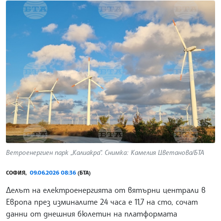
Ветроенергиен парк „Калиакра“. Снимка: Камелия Цветанова/БТА
СОФИЯ,
09.06.2026 08:36
(БТА)
Делът на електроенергията от вятърни централи в
Европа през изминалите 24 часа е 11,7 на сто, сочат
данни от днешния бюлетин на платформата