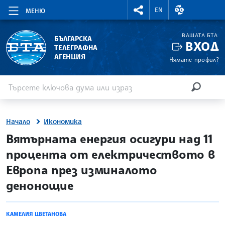
RIGHTMENU.SOCIAL
ВАЛУТНИ КУР
EN
МЕНЮ
ВАШАТА БТА
БЪЛГАРСКА
ВХОД
ТЕЛЕГРАФНА
АГЕНЦИЯ
Нямате профил?
Въведете ключова дума или израз
Търсене
ТЪРСЕН
Начало
Икономика
site.bta
Вятърната енергия осигури над 11
процента от електричеството в
Европа през изминалото
денонощие
КАМЕЛИЯ ЦВЕТАНОВА