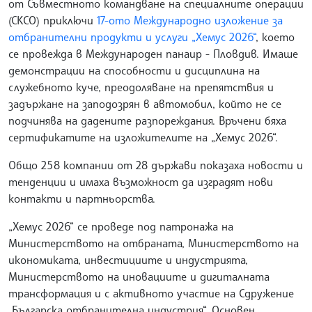
от Съвместното командване на специалните операции
(СКСО) приключи
17-ото Международно изложение за
отбранителни продукти и услуги „Хемус 2026“
, което
се провежда в Международен панаир - Пловдив. Имаше
демонстрации на способности и дисциплина на
служебното куче, преодоляване на препятствия и
задържане на заподозрян в автомобил, който не се
подчинява на дадените разпореждания. Връчени бяха
сертификатите на изложителите на „Хемус 2026“.
Общо 258 компании от 28 държави показаха новости и
тенденции и имаха възможност да изградят нови
контакти и партньорства.
„Хемус 2026“ се проведе под патронажа на
Министерството на отбраната, Министерството на
икономиката, инвестициите и индустрията,
Министерството на иновациите и дигиталната
трансформация и с активното участие на Сдружение
„Българска отбранителна индустрия“. Основен