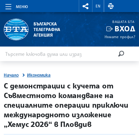
RIGHTMENU.SOCIAL
ВАЛУТНИ КУР
EN
МЕНЮ
ВАШАТА БТА
БЪЛГАРСКА
ВХОД
ТЕЛЕГРАФНА
АГЕНЦИЯ
Нямате профил?
Въведете ключова дума или израз
Търсене
ТЪРСЕН
Начало
Икономика
site.bta
С демонстрации с кучета от
Съвместното командване на
специалните операции приключи
международното изложение
„Хемус 2026“ в Пловдив