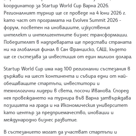
координатор за Startup World Cup Варна 2026.
Регионалният турнир ще се проведе на 4 юни 2026 г.
като част от програмата на Evolvex Summit 2026 -
форум, посветен на иновациите, изкуствения
интелект и интелигентните бизнес трансформации.
Победителят в надпреварата ще представи страната
ни на глобалния финал в Сан Франциско, САЩ, където
ще се състезава за инвестиция от един милион долара.
Startup World Cup има над 100 регионални състезания в
държави на шест континента и събира едни от най-
обещаващите стартъпи, инвеститори и
технологични лидери в света, посочи Иванова. Според
нея провеждането на турнира във Варна затвърждава
позицията на града и на Икономическия университет
като център за предприемачество, иновации и
международно бизнес развитие.
В състезанието могат да участват стартъпи и