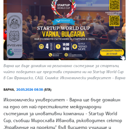
Варна ще бъде домакин на регионално състезание за стартъпи,
чийто победител ще представи страната ни на Startup World Cup
в Сан Франциско, САЩ. Снимка: Икономически университет - Варна
ВАРНА,
20.05.2026 08:38
(БТА)
Икономически университет - Варна ще бъде домакин
на едно от най-престижните международни
състезания за иновативни компании - Startup World
Cup, съобщи Мирослава Иванова, ръководител сектор
„Управление на проекти“ във висшето училище и