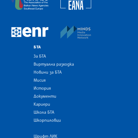
MINDS Media Innovatio
European Newsroom
БТА
За БТА
Виртуална разходка
Новини за БТА
Мисия
История
Документи
Кариери
Школа БТА
Шкорпиловци
Шрифт ЛИК