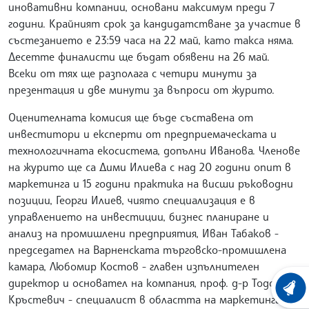
иновативни компании, основани максимум преди 7
години. Крайният срок за кандидатстване за участие в
състезанието е 23:59 часа на 22 май, като такса няма.
Десетте финалисти ще бъдат обявени на 26 май.
Всеки от тях ще разполага с четири минути за
презентация и две минути за въпроси от журито.
Оценителната комисия ще бъде съставена от
инвеститори и експерти от предприемаческата и
технологичната екосистема, допълни Иванова. Членове
на журито ще са Дими Илиева с над 20 години опит в
маркетинга и 15 години практика на висши ръководни
позиции, Георги Илиев, чиято специализация е в
управлението на инвестиции, бизнес планиране и
анализ на промишлени предприятия, Иван Табаков -
председател на Варненската търговско-промишлена
камара, Любомир Костов - главен изпълнителен
директор и основател на компания, проф. д-р Тодор
ХРОНО
Кръстевич - специалист в областта на маркетинга,