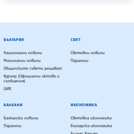
БЪЛГАРСКА ТЕЛЕГРАФНА АГЕНЦИЯ
БЪЛГАРИЯ
СВЯТ
Национални новини
Световни новини
Регионални новини
Паралели
Общинските съвети решават
Куриер (Официални актове и
съобщения)
ЦИК
БАЛКАНИ
ИКОНОМИКА
Балкански новини
Световна икономика
Паралели
Българска икономика
Бизнес Куриер