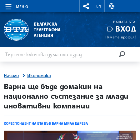
RIGHTMENU.SOCIAL
ВАЛУТНИ КУР
EN
МЕНЮ
ВАШАТА БТА
БЪЛГАРСКА
ВХОД
ТЕЛЕГРАФНА
АГЕНЦИЯ
Нямате профил?
Въведете ключова дума или израз
Търсене
ТЪРСЕН
Начало
Икономика
site.bta
Варна ще бъде домакин на
национално състезание за млади
иновативни компании
КОРЕСПОНДЕНТ НА БТА ВЪВ ВАРНА МИЛА ЕДРЕВА