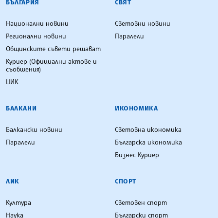
БЪЛГАРИЯ
СВЯТ
Национални новини
Световни новини
Регионални новини
Паралели
Общинските съвети решават
Куриер (Официални актове и
съобщения)
ЦИК
БАЛКАНИ
ИКОНОМИКА
Балкански новини
Световна икономика
Паралели
Българска икономика
Бизнес Куриер
ЛИК
СПОРТ
Култура
Световен спорт
Наука
Български спорт