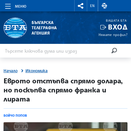
RIGHTMENU.SOCIAL
ВАЛУТНИ КУР
EN
МЕНЮ
ВАШАТА БТА
БЪЛГАРСКА
ВХОД
ТЕЛЕГРАФНА
АГЕНЦИЯ
Нямате профил?
Въведете ключова дума или израз
Търсене
ТЪРСЕН
Начало
Икономика
site.bta
Еврото отстъпва спрямо долара,
но поскъпва спрямо франка и
лирата
БОЙЧО ПОПОВ