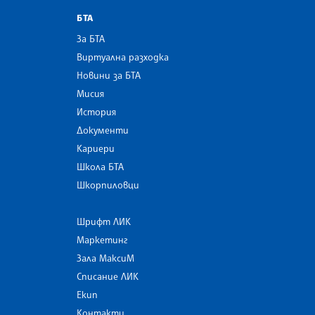
БТА
За БТА
Виртуална разходка
Новини за БТА
Мисия
История
Документи
Кариери
Школа БТА
Шкорпиловци
Шрифт ЛИК
Маркетинг
Зала МаксиМ
Списание ЛИК
Екип
Контакти