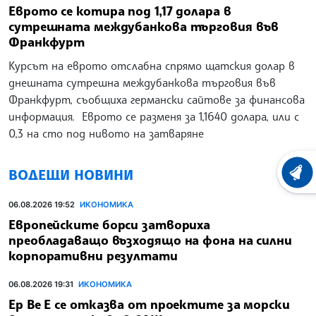
Еврото се котира под 1,17 долара в
сутрешната междубанкова търговия във
Франкфурт
Курсът на еврото отслабна спрямо щатския долар в
днешната сутрешна междубанкова търговия във
Франкфурт, съобщиха германски сайтове за финансова
информация. Еврото се разменя за 1,1640 долара, или с
0,3 на сто под нивото на затваряне
ВОДЕЩИ НОВИНИ
ХРОНО
06.08.2026 19:52
ИКОНОМИКА
Европейските борси затвориха
преобладаващо възходящо на фона на силни
корпоративни резултати
06.08.2026 19:31
ИКОНОМИКА
Ер Ве Е се отказва от проектите за морски