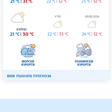
21 °C
31 °C
22 °C
32 °C
23 °C
32 °C
УТРЕ
09.08.2026
БУРГАС
21 °C
30 °C
22 °C
33 °C
24 °C
32 °C
МОРСКИ
ПЛАНИНСКИ
КУРОРТИ
КУРОРТИ
ВИЖ ПЪЛНАТА ПРОГНОЗА
БЪЛГАРСКА ТЕЛЕГРАФНА АГЕНЦИЯ