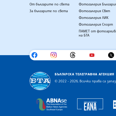
От българите по света
Фотогалерия Българи
За българите по света
Фотогалерия Свят
Фотогалерия ЛИК
Фотогалерия Спорт
ПАМЕТ от фотоархив
на БТА
БЪЛГАРСКА ТЕЛЕГРАФНА АГЕНЦИЯ
© 2022 - 2026, Всички права са запаз
Българска телеграфна агенция
Europe
The Assocoation of the Balkan