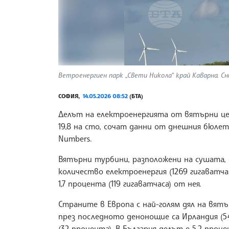
Ветроенергиен парк „Свети Никола“ край Каварна. Сн
СОФИЯ,
14.05.2026 08:52
(БТА)
Делът на електроенергията от вятърни цен
19,8 на сто, сочат данни от днешния бюле
Numbers.
Вятърни турбини, разположени на сушата, 
количество електроенергия (1269 гигаватча
1,7 процента (119 гигаватчаса) от нея.
Страните в Европа с най-голям дял на вят
през последното денонощие са Ирландия (54,
(32 процента). В България делът е 5,2 проц