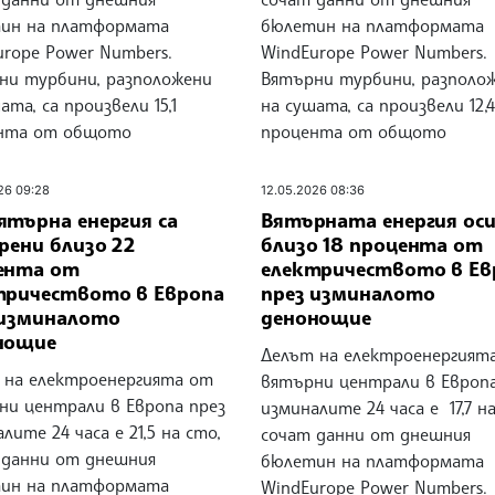
ин на платформата
бюлетин на платформата
urope Power Numbers.
WindEurope Power Numbers.
ни турбини, разположени
Вятърни турбини, разполо
ата, са произвели 15,1
на сушата, са произвели 12,4
нта от общото
процента от общото
26 09:28
12.05.2026 08:36
ятърна енергия са
Вятърната енергия ос
рени близо 22
близо 18 процента от
ента от
електричеството в Ев
тричеството в Европа
през изминалото
 изминалото
денонощие
нощие
Делът на електроенергият
 на електроенергията от
вятърни централи в Европа
ни централи в Европа през
изминалите 24 часа е 17,7 н
лите 24 часа е 21,5 на сто,
сочат данни от днешния
 данни от днешния
бюлетин на платформата
ин на платформата
WindEurope Power Numbers.