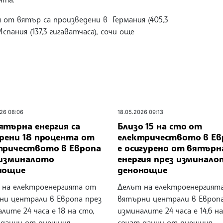
 от вятър са произведени в Германия (405,3
Испания (137,3 гигаватчаса), сочи още
26 08:06
18.05.2026 09:13
ятърна енергия са
Близо 15 на сто от
урени 18 процента от
електричеството в Ев
тричеството в Европа
е осигурено от вятърн
 изминалото
енергия през изминало
нощие
денонощие
 на електроенергията от
Делът на електроенергият
ни централи в Европа през
вятърни централи в Европа
лите 24 часа е 18 на сто,
изминалите 24 часа е 14,6 на
 данни от днешния
сочат данни от днешния