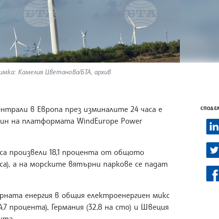
имка: Камелия Цветанова/БТА, архив
трали в Европа през изминалите 24 часа е
СПОДЕЛ
тин на платформата WindEurope Power
са произвели 18,1 процента от общото
са), а на морските вятърни паркове се падат
ърната енергия в общия електроенергиен микс
7 процента), Германия (32,8 на сто) и Швеция
ента.