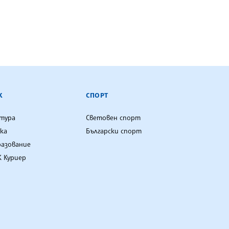
К
СПОРТ
лтура
Световен спорт
ка
Български спорт
разование
 Куриер