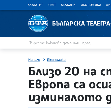
БЪЛГАРИЯ
СВЯТ
БАЛКАНИ
ИКОНОМИКА
ЛИ
БЪЛГАРСКА ТЕЛЕГР
Въведете ключова дума или израз
Търсене
Начало
Икономика
site.bta
Близо 20 на 
Европа са ос
изминалото 