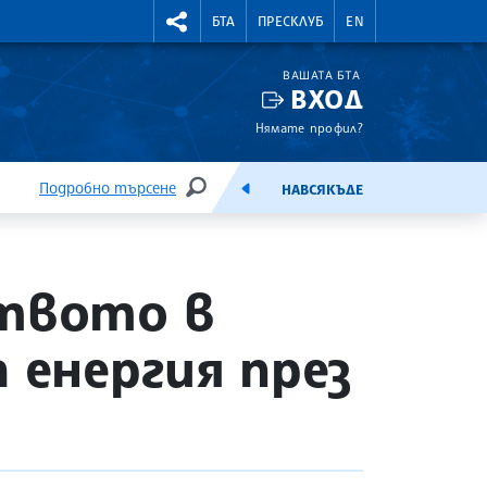
УТНИ КУРСОВЕ
RIGHTMENU.SOCIAL
БТА
ПРЕСКЛУБ
EN
ВАШАТА БТА
ВХОД
Нямате профил?
Подробно търсене
НАВСЯКЪДЕ
ТЪРСЕНЕ
ЕМИСИЯ
ството в
 енергия през