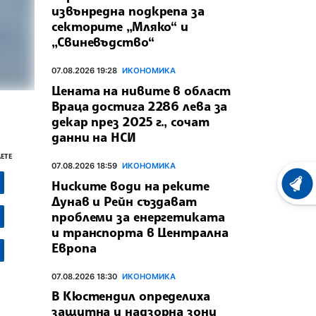
извънредна подкрепа за
секторите „Мляко“ и
„Свиневъдство“
07.08.2026 19:28
ИКОНОМИКА
Цената на нивите в област
Враца достига 2286 лева за
декар през 2025 г., сочат
данни на НСИ
ЕТЕ
07.08.2026 18:59
ИКОНОМИКА
Ниските води на реките
ХРОНО
Дунав и Рейн създават
проблеми за енергетиката
и транспорта в Централна
Европа
07.08.2026 18:30
ИКОНОМИКА
В Кюстендил определиха
защитна и надзорна зони