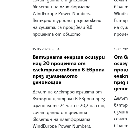
бюлетин на платформата
бюлет
WindEurope Power Numbers.
WindE
Вятърни турбини, разположени
Вятър
на сушата, са произвели 9,8
на суш
процента от общото
проце
15.05.2026 08:54
13.05.20
Вятърната енергия осигури
От в
над 20 процента от
осигу
електричеството в Европа
проц
през изминалото
елек
денонощие
през
дено
Делът на електроенергията от
Делът
вятърни централи в Европа през
вятър
изминалите 24 часа е 20,2 на сто,
измина
сочат данни от днешния
сочат
бюлетин на платформата
бюлет
WindEurope Power Numbers.