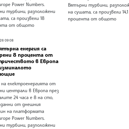
urope Power Numbers.
Вятърни турбини, разполо
ни турбини, разположени
на сушата, са произвели 14,1
ата, са произвели 18
процента от общото
нта от общото
26 09:08
ятърна енергия са
урени 8 процента от
тричеството в Европа
 изминалото
нощие
 на електроенергията от
ни централи в Европа през
лите 24 часа е 8 на сто,
 данни от днешния
ин на платформата
urope Power Numbers.
ни турбини, разположени