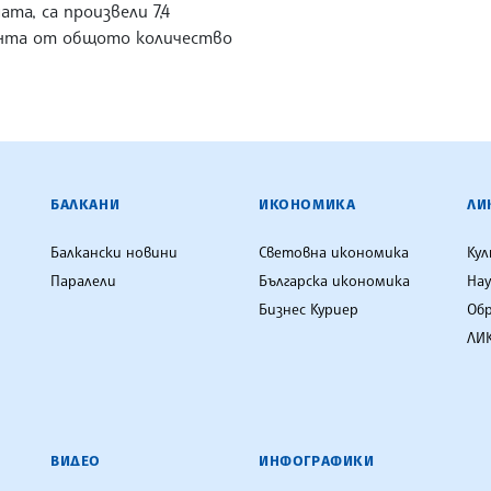
ата, са произвели 7,4
нта от общото количество
ЕНЦИЯ
БАЛКАНИ
ИКОНОМИКА
ЛИ
Балкански новини
Световна икономика
Ку
Паралели
Българска икономика
Нау
Бизнес Куриер
Об
ЛИК
ВИДЕО
ИНФОГРАФИКИ