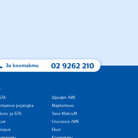
02 9262 210
За контакти
А
БТА
Шрифт ЛИК
туална разходка
Маркетинг
ини за БТА
Зала МаксиМ
rk
сия
Списание ЛИК
тория
Екип
кументи
Контакти