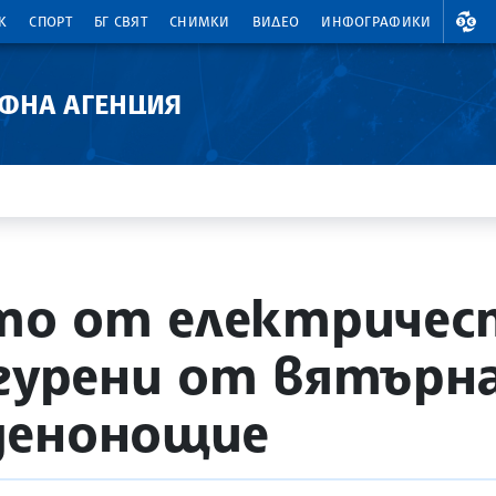
ВАЛ
К
СПОРТ
БГ СВЯТ
СНИМКИ
ВИДЕО
ИНФОГРАФИКИ
АФНА АГЕНЦИЯ
сто от електриче
игурени от вятърна
денонощие