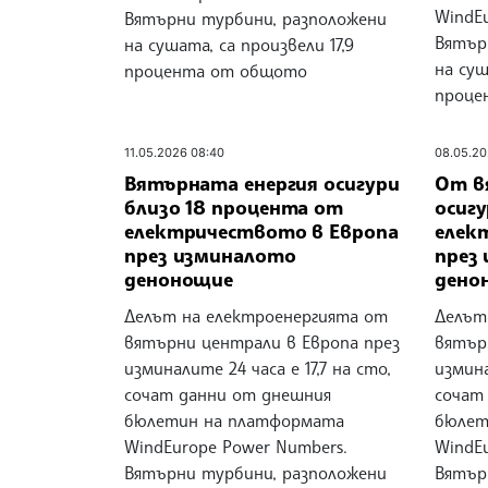
WindE
Вятърни турбини, разположени
Вятър
на сушата, са произвели 17,9
на суш
процента от общото
проце
11.05.2026 08:40
08.05.20
Вятърната енергия осигури
От в
близо 18 процента от
осиг
електричеството в Европа
елек
през изминалото
през
денонощие
дено
Делът на електроенергията от
Делът
вятърни централи в Европа през
вятър
изминалите 24 часа е 17,7 на сто,
измина
сочат данни от днешния
сочат
бюлетин на платформата
бюлет
WindEurope Power Numbers.
WindE
Вятърни турбини, разположени
Вятър