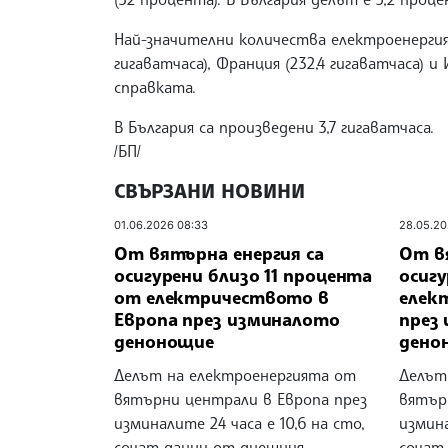
Най-значителни количества електроенергия
гигаватчаса), Франция (232,4 гигаватчаса) и 
справката.
В България са произведени 3,7 гигаватчаса.
/БП/
СВЪРЗАНИ НОВИНИ
01.06.2026 08:33
28.05.20
От вятърна енергия са
От в
осигурени близо 11 процента
осиг
от електричеството в
елек
Европа през изминалото
през
денонощие
дено
Делът на електроенергията от
Делът
вятърни централи в Европа през
вятър
изминалите 24 часа е 10,6 на сто,
измина
сочат данни от днешния
сочат