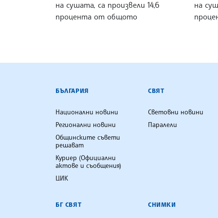
на сушата, са произвели 14,6
на суш
процента от общото
проце
БЪЛГАРСКА ТЕЛЕГРАФНА АГ
БЪЛГАРИЯ
СВЯТ
Национални новини
Световни новини
Регионални новини
Паралели
Общинските съвети
решават
Куриер (Официални
актове и съобщения)
ЦИК
БГ СВЯТ
СНИМКИ