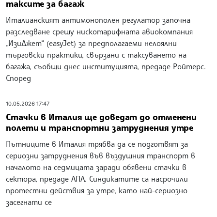
таксите за багаж
Италианският антимонополен регулатор започна
разследване срещу нискотарифната авиокомпания
„ИзиДжет“ (easyJet) за предполагаеми нелоялни
търговски практики, свързани с таксуването на
багажа, съобщи днес институцията, предаде Ройтерс.
Според
10.05.2026 17:47
Стачки в Италия ще доведат до отменени
полети и транспортни затруднения утре
Пътниците в Италия трябва да се подготвят за
сериозни затруднения във въздушния транспорт в
началото на седмицата заради обявени стачки в
сектора, предаде АПА. Синдикатите са насрочили
протестни действия за утре, като най-сериозно
засегнати се