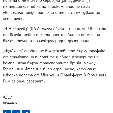
полета и не е имало сериозни затруднения за
пътниците, тъй като авиокомпаниите са ги
уведомили предварително и те не са пътували до
летището.
„ИТА Еъруейз“ (ITA Airways) обяви по-рано, че 38 на сто
от всички нейни полети днес ще бъдат отменени,
включително и до международни дестинации.
„ИзиДжет“ съобщи че въздействието върху трафика
от стачката на пилотите и авиодиспечерите на
компанията върху транспортите връзки между
Германия и Италия е било ограничено, като само
няколко полета от Мюнхен и Франкфурт в Германия и
Рим са били засегнати.
/СЛС/
СПОДЕЛЕТЕ