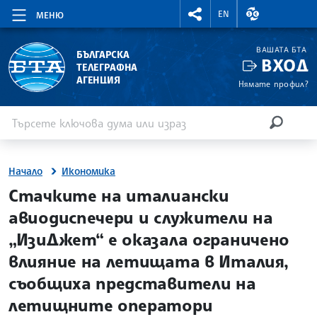
RIGHTMENU.SOCIAL
ВАЛУТНИ КУР
EN
МЕНЮ
ВАШАТА БТА
БЪЛГАРСКА
ВХОД
ТЕЛЕГРАФНА
АГЕНЦИЯ
Нямате профил?
Въведете ключова дума или израз
Търсене
ТЪРСЕН
Начало
Икономика
site.bta
Стачките на италиански
авиодиспечери и служители на
„ИзиДжет“ е оказала ограничено
влияние на летищата в Италия,
съобщиха представители на
летищните оператори