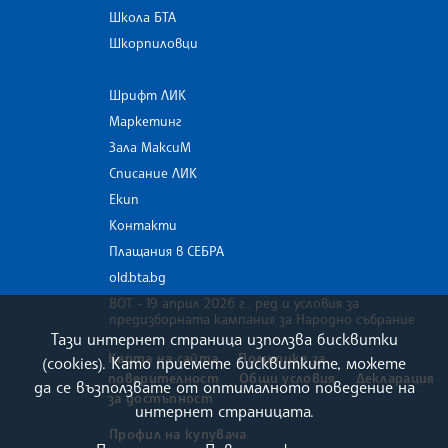
Школа БТА
Шкорпиловци
Шрифт ЛИК
Маркетинг
Зала МаксиМ
Списание ЛИК
Екип
Контакти
Плащания в СЕБРА
old.bta.bg
ВОТ - 19 април 2026 г . ред и условия за
предизборната кампания за Народно събрание
Тази интернет страница използва бисквитки
Карта на сайта
Политика за
(cookies). Като приемете бисквитките, можете
поверителност
Общи условия
Декларация
да се възползвате от оптималното поведение на
за достъпност
интернет страницата.
Профил на купувача