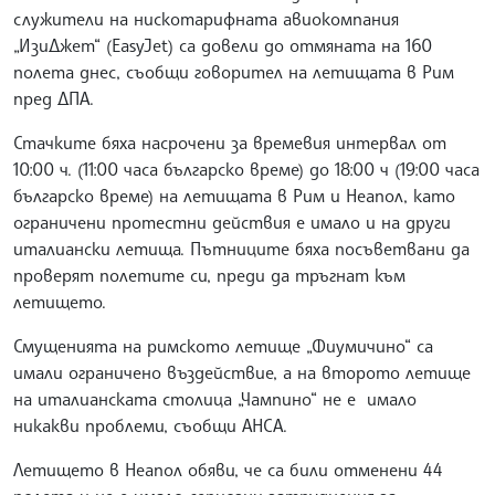
служители на нискотарифната авиокомпания
„ИзиДжет“ (EasyJet) са довели до отмяната на 160
полета днес, съобщи говорител на летищата в Рим
пред ДПА.
Стачките бяха насрочени за времевия интервал от
10:00 ч. (11:00 часа българско време) до 18:00 ч (19:00 часа
българско време) на летищата в Рим и Неапол, като
ограничени протестни действия е имало и на други
италиански летища. Пътниците бяха посъветвани да
проверят полетите си, преди да тръгнат към
летището.
Смущенията на римското летище „Фиумичино“ са
имали ограничено въздействие, а на второто летище
на италианската столица „Чампино“ не е имало
никакви проблеми, съобщи АНСА.
Летището в Неапол обяви, че са били отменени 44