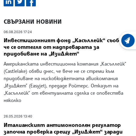
СВЪРЗАНИ НОВИНИ
06.08.2026 17:24
Инвестиционният фонд „Касъллейк“ съобщи,
ХРОНО
че се оттегля от надпреварата за
придобиване на „ИзиДжет“
Американската инвестиционна компания „Касъллейк“
(Castlelake) обяви днес, че вече не се стреми към
придобиване на нискобюджетната авиокомпания
„ИзиДжет" (Easyjet), предаде Ройтерс. Отказът на
„Касъллейк“ от евентуалната сделка се оповестява
няколко
26.05.2026 13:40
Италианският антимонополен регулатор
започна проверка срещу „ИзиДжет“ заради