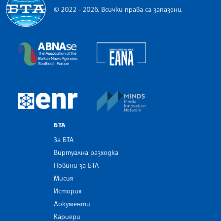
© 2022 - 2026, Всички права са запазени.
Българска телеграфна агенция
European Alliance of N
The Assocoation of the Balkan News Agencies S
MINDS Media Innovatio
European Newsroom
БТА
За БТА
Виртуална разходка
Новини за БТА
Мисия
История
Документи
Кариери