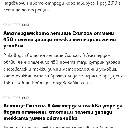
надхвърли нивото отпреди коронавируса. През 2019 г.
летището посрещна
05.01.2026 10:14
Амстердамското летище Схипхол отмени
450 полета заради тежки метеорологични
условия
Ръководството на летище Схипхол в Амстердам
обяви, че е отменило 450 полета тази сутрин заради
снеговалеж и тежки зимни метеорологични условия,
като очакванията са броят им да се нарасне през деня.
Това съобщи Ройтерс, позовавайки се на
02.01.2026 19:17
Летище Схипхол в Амстердам очаква утре да
бъдат отменени стотици полети заради
тежката зимна обстановка
Летище Схипхол заяви, че утре се очаква да бъдат