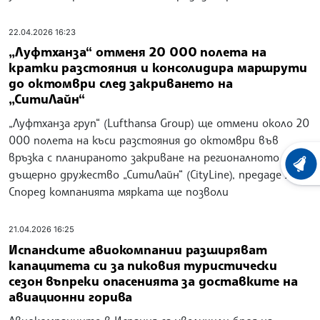
22.04.2026 16:23
„Луфтханза“ отменя 20 000 полета на
кратки разстояния и консолидира маршрути
до октомври след закриването на
„СитиЛайн“
„Луфтханза груп“ (Lufthansa Group) ще отмени около 20
000 полета на къси разстояния до октомври във
връзка с планираното закриване на регионалното ѝ
ХРОНО
дъщерно дружество „СитиЛайн“ (CityLine), предаде ДПА.
Според компанията мярката ще позволи
21.04.2026 16:25
Испанските авиокомпании разширяват
капацитета си за пиковия туристически
сезон въпреки опасенията за доставките на
авиационни горива