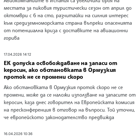
Авиокомпаниите в Испания са увеличили броя на
местата за пиковия туристически сезон от април до
октомври с 6 на сто, разчитайки на силния интерес
към средиземноморската страна въпреки опасенията
от потенциална криза с доставките на авиационни
горива
17.04.2026 14:12
ЕК допуска освобождаване на запаси от
керосин, ако обстановката в Ормузкия
проток не се промени скоро
Ако обстановката в Ормузкия проток скоро не се
промени, може да се наложи използване на запасите от
керосин, каза днес говорител на Европейската комисия
на пресконференция в отговор на въпроси. Той уточни,
че европейското законодателство предвижда
16.04.2026 10:36