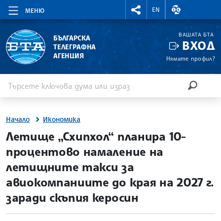
RIGHTMENU.SOCIAL
ВАЛУТНИ КУР
EN
МЕНЮ
ВАШАТА БТА
БЪЛГАРСКА
ВХОД
ТЕЛЕГРАФНА
АГЕНЦИЯ
Нямате профил?
Въведете ключова дума или израз
Търсене
ТЪРСЕН
Начало
Икономика
site.bta
Летище „Схипхол“ планира 10-
процентово намаление на
летищните такси за
авиокомпаниите до края на 2027 г.
заради скъпия керосин