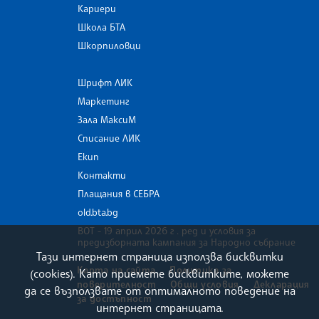
Кариери
Школа БТА
Шкорпиловци
Шрифт ЛИК
Маркетинг
Зала МаксиМ
Списание ЛИК
Екип
Контакти
Плащания в СЕБРА
old.bta.bg
ВОТ - 19 април 2026 г . ред и условия за
предизборната кампания за Народно събрание
Тази интернет страница използва бисквитки
Карта на сайта
Политика за
(cookies). Като приемете бисквитките, можете
поверителност
Общи условия
Декларация
да се възползвате от оптималното поведение на
за достъпност
интернет страницата.