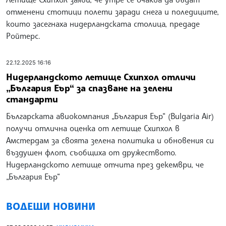
отменени стотици полети заради снега и поледиците,
които засегнаха нидерландската столица, предаде
Ройтерс.
22.12.2025 16:16
Нидерландското летище Схипхол отличи
„България Еър“ за спазване на зелени
стандарти
Българската авиокомпания „България Еър“ (Bulgaria Air)
получи отлична оценка от летище Схипхол в
Амстердам за своята зелена политика и обновения си
въздушен флот, съобщиха от дружеството.
Нидерландското летище отчита през декември, че
„България Еър“
ВОДЕЩИ НОВИНИ