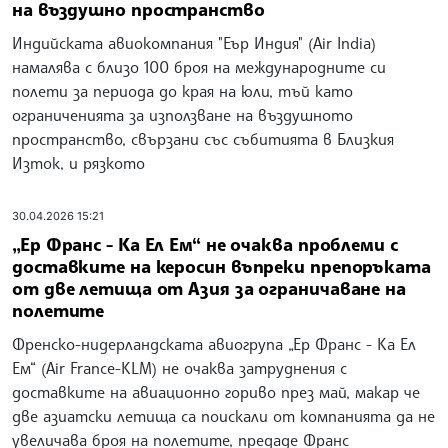
на въздушно пространство
Индийската авиокомпания "Еър Индия" (Air India)
намалява с близо 100 броя на международните си
полети за периода до края на юли, тъй като
ограниченията за използване на въздушното
пространство, свързани със събитията в Близкия
Изток, и рязкото
30.04.2026 15:21
„Ер Франс - Ка Ел Ем“ не очаква проблеми с
доставките на керосин въпреки препоръката
от две летища от Азия за ограничаване на
полетите
Френско-нидерландската авиогрупа „Ер Франс - Ка Ел
Ем“ (Air France-KLM) не очаква затруднения с
доставките на авиационно гориво през май, макар че
две азиатски летища са поискали от компанията да не
увеличава броя на полетите, предаде Франс