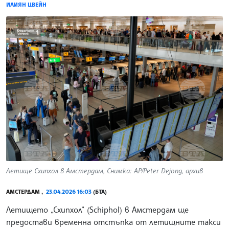
ИЛИЯН ЦВЕЙН
Летище Схипхол в Амстердам, Снимка: AP/Peter Dejong, архив
АМСТЕРДАМ ,
23.04.2026 16:03
(БТА)
Летището „Схипхол“ (Schiphol) в Амстердам ще
предостави временна отстъпка от летищните такси