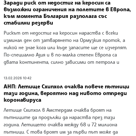
Заради риск от недостиг на керосин са
възможни ограничения на полетите в Европа,
към момента България разполага със
стабилни резерви
Рискът от недостиг на керосин нараства с всеки
изминал ден от затварянето на Ормузкия проток, а
никой не знае кога или къде запасите ще се изчерпят.
По-специално Азия и в по-малка степен Европа са
двата континента, силно зависими от петрола и
13.02.2026 10:42
АНП: Летище Схипхол очаква повече пътници
тази година, вероятно над нивото отпреди
коронавируса
Летище Схипхол в Амстердам очаква броят на
пътниците да продължи да нараства през тази
година. Летището очаква между 68 и 72 милиона
пътници. С това броят им за първи път може да