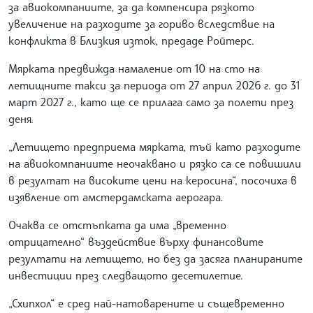
за авиокомпаниите, за да компенсира рязкото
увеличение на разходите за гориво вследствие на
конфликта в Близкия изток, предаде Ройтерс.
Мярката предвижда намаление от 10 на сто на
летищните такси за периода от 27 април 2026 г. до 31
март 2027 г., като ще се прилага само за полети през
деня.
„Летището предприема мярката, тъй като разходите
на авиокомпаниите неочаквано и рязко са се повишили
в резултат на високите цени на керосина“, посочиха в
изявление от амстердамската аерогара.
Очаква се отстъпката да има „временно
отрицателно“ въздействие върху финансовите
резултати на летището, но без да засяга планираните
инвестиции през следващото десетилетие.
„Схипхол“ е сред най-натоварените и същевременно