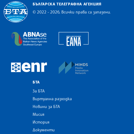
БЪЛГАРСКА ТЕЛЕГРАФНА АГЕНЦИЯ
© 2022 - 2026, Всички права са запазени.
Българска телеграфна агенция
European Alliance of N
The Assocoation of the Balkan News Agencies S
MINDS Media Innovatio
European Newsroom
БТА
За БТА
Виртуална разходка
Новини за БТА
Мисия
История
Документи