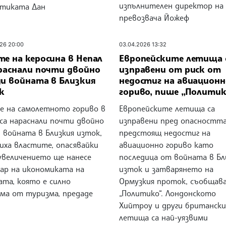
изпълнителен директор на
етиката Дан
превозвача Йожеф
26 20:00
03.04.2026 13:32
е на керосина в Непал
Европейските летища 
араснали почти двойно
изправени от риск от
ди войната в Близкия
недостиг на авиационн
к
гориво, пише „Политик
е на самолетното гориво в
Европейските летища са
 са нараснали почти двойно
изправени пред опасностт
 войната в Близкия изток,
предстоящ недостиг на
иха властите, опасявайки
авиационно гориво като
 увеличението ще нанесе
последица от войната в Бл
дар на икономиката на
изток и затварянето на
ата, която е силно
Ормузкия проток, съобщав
има от туризма, предаде
„Политико“. Лондонското
Хийтроу и други британски
летища са най-уязвими