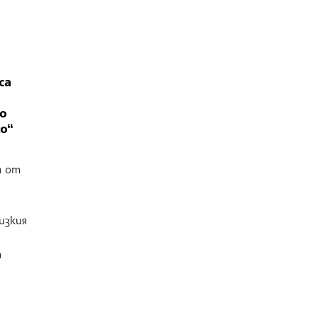
са
о
о“
а от
изкия
а