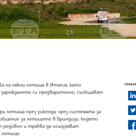
ва на някои летища в Италия, като
СПОДЕЛ
 зареждането си предварително, съобщават
ри летища през уикенда, чрез системата за
ъобщение за летището в Бриндизи, където
т редовно и трябва да осигуряват
 летище.