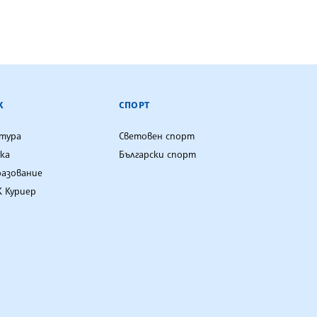
К
СПОРТ
лтура
Световен спорт
ка
Български спорт
разование
 Куриер