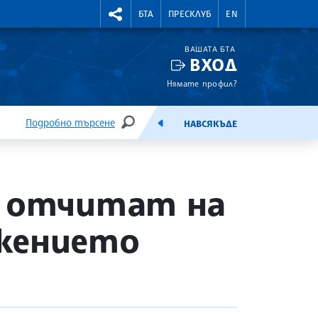
УТНИ КУРСОВЕ
RIGHTMENU.SOCIAL
БТА
ПРЕСКЛУБ
EN
ВАШАТА БТА
ВХОД
Нямате профил?
Подробно търсене
НАВСЯКЪДЕ
ТЪРСЕНЕ
ЕМИСИЯ
о отчитат на
ежението