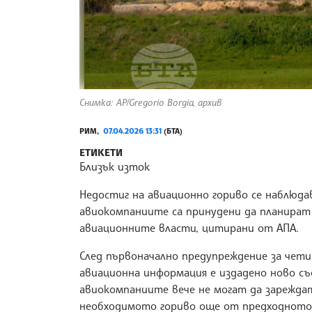
Снимка: AP/Gregorio Borgia, архив
РИМ,
07.04.2026 13:31
(БТА)
ЕТИКЕТИ
Близък изток
Недостиг на авиационно гориво се наблюда
авиокомпаниите са принудени да планират
авиационните власти, цитирани от АПА.
След първоначално предупреждение за чети
авиационна информация е издадено ново с
авиокомпаниите вече не могат да зарежда
необходимото гориво още от предходното