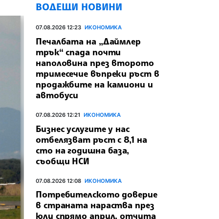
ВОДЕЩИ НОВИНИ
07.08.2026 12:23
ИКОНОМИКА
Печалбата на „Даймлер
трък“ спада почти
наполовина през второто
тримесечие въпреки ръст в
продажбите на камиони и
автобуси
07.08.2026 12:21
ИКОНОМИКА
Бизнес услугите у нас
отбелязват ръст с 8,1 на
сто на годишна база,
съобщи НСИ
07.08.2026 12:08
ИКОНОМИКА
Потребителското доверие
в страната нараства през
юли спрямо април, отчита