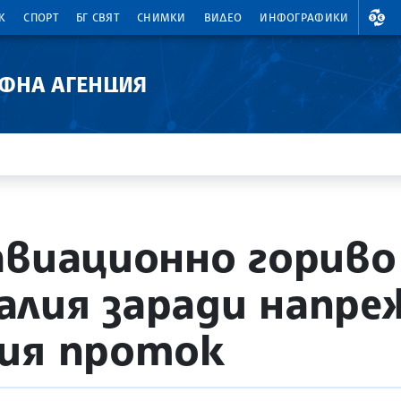
ВАЛ
К
СПОРТ
БГ СВЯТ
СНИМКИ
ВИДЕО
ИНФОГРАФИКИ
АФНА АГЕНЦИЯ
авиационно горив
алия заради напр
кия проток