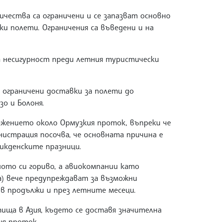
чества са ограничени и се запазват основно
ки полети. Ограничения са въведени и на
 несигурност преди летния туристически
и ограничени доставки за полети до
о и Болоня.
жението около Ормузкия проток, въпреки че
истрация посочва, че основната причина е
икденските празници.
ното си гориво, а авиокомпании като
nsa) вече предупреждават за възможни
ив продължи и през летните месеци.
ища в Азия, където се доставя значителна
ия проток.