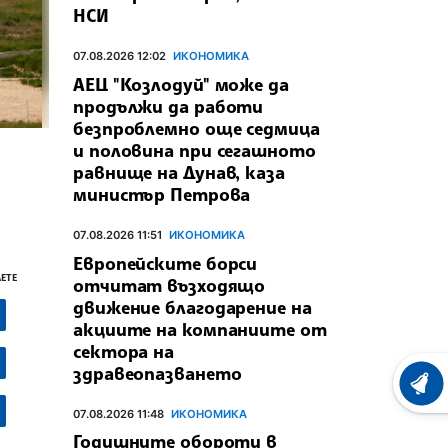
НСИ
07.08.2026 12:02
ИКОНОМИКА
АЕЦ "Козлодуй" може да
продължи да работи
безпроблемно още седмица
и половина при сегашното
равнище на Дунав, каза
министър Петрова
07.08.2026 11:51
ИКОНОМИКА
Европейските борси
ЕТЕ
отчитат възходящо
движение благодарение на
акциите на компаниите от
сектора на
здравеопазването
ХРОНО
07.08.2026 11:48
ИКОНОМИКА
Годишните обороти в