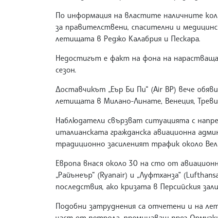
По информация на властите наличните коли
за правителствени, спасителни и медицинс
летищата в Реджо Калабрия и Пескара.
Недостигът е факт на фона на нарастваща
сезон.
Доставчикът „Еър Би Пи“ (Air BP) вече обяв
летищата в Милано-Линате, Венеция, Тревиз
Наблюдатели свързват ситуацията с напре
италианската гражданска авиационна админ
традиционно засиленият трафик около Вел
Европа внася около 30 на сто от авиацион
„Райънеър“ (Ryanair) и „Луфтханза“ (Luftha
последствия, ако кризата в Персийския зал
Подобни затруднения са отчетени и на лет
част от петрола, преминаващ през Ормузк