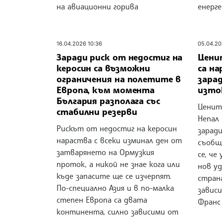
на авиационни горива
енерг
16.04.2026 10:36
05.04.20
Заради риск от недостиг на
Ценит
керосин са възможни
са н
ограничения на полетите в
зара
Европа, към момента
изто
България разполага със
Ценит
стабилни резерви
Непал
Рискът от недостиг на керосин
заради
нараства с всеки изминал ден от
съобщ
затварянето на Ормузкия
се, че
проток, а никой не знае кога или
нов у
къде запасите ще се изчерпят.
стран
По-специално Азия и в по-малка
завис
степен Европа са двата
Франс
континента, силно зависими от