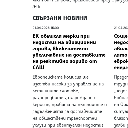
/БП/
СВЪРЗАНИ НОВИНИ
21.04.2026 15:00
21.04.20
ЕК обмисля мерки при
Съще
недостиг на авиационни
недос
горива, включително
авиа
увеличаване на доставките
лято
на реактивно гориво от
евро
САЩ
енер
Европейската комисия ще
Предс
изготви насоки за управление на
трудно
летищните слотове,
„недос
разпоредбите за зареждане с
война
керосин, правата на пътниците и
на Ор
задълженията за доставчиците
ситуац
на обществени транспортни
благоп
услуги при евентуален недостиг
заяви