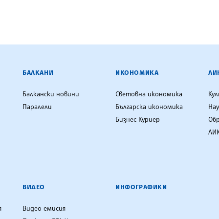
ЕНЦИЯ
БАЛКАНИ
ИКОНОМИКА
ЛИ
Балкански новини
Световна икономика
Ку
Паралели
Българска икономика
Нау
Бизнес Куриер
Об
ЛИК
ВИДЕО
ИНФОГРАФИКИ
я
Видео емисия