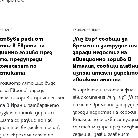
26 12:12
17.04.2026 15:22
ствува риск от
„Уиз Еър“ съобщи за
тиг в Европа на
временни затруднения
ционно гориво през
заради недостиг на
то, предупреди
авиационно гориво в
комисарят по
Италия, съобщи главн
гетиката
изпълнителен директо
авиокомпанията
тоящото лято „ще бъде
Унгарската нискотарифна
 за Европа“ заради
авиокомпания „Уиз Еър“ (Wizz
тиг на горива, причинен от
отчете временни затрудне
та в Иран и затварянето
заради недостиг на керосин
музкия проток, дори ако
Италия, но очаква ситуаци
ията се развие по най-
се стабилизира през следв
риятния възможен начин“,
седмици, заяви главният
 днес еврокомисарят по