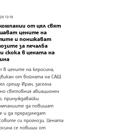
26 13:19
компании от цял свят
шават цените на
тите и понижават
нозите за печалба
и скока в цената на
сина
 в цените на керосина,
звикан от войната на САЩ
ел срещу Иран, засегна
зно световния авиационен
р, принуждавайки
омпаниите да повишат
е и да преразгледат
совите си прогнози. Цената
росина се повиши от