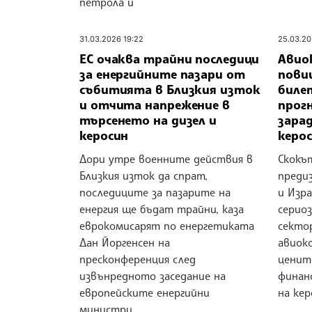
петрола и
31.03.2026 19:22
25.03.20
ЕС очаква трайни последици
Авио
за енергийните пазари от
пови
събитията в Близкия изток
биле
и отчита напрежение в
прог
търсенето на дизел и
зарад
керосин
керо
Дори утре военните действия в
Скокът
Близкия изток да спрат,
преди
последиците за пазарите на
и Изра
енергия ще бъдат трайни, каза
серио
еврокомисарят по енергетиката
секто
Дан Йоргенсен на
авиок
пресконференция след
ценит
извънредното заседание на
финан
европейските енергийни
на ке
министри.