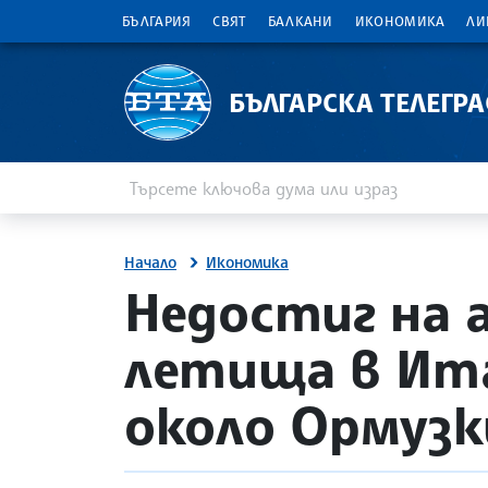
БЪЛГАРИЯ
СВЯТ
БАЛКАНИ
ИКОНОМИКА
ЛИ
БЪЛГАРСКА ТЕЛЕГР
Въведете ключова дума или израз
Търсене
Начало
Икономика
site.bta
Недостиг на 
летища в Ит
около Ормуз