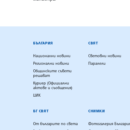
БЪЛГАРСКА ТЕЛЕГРАФНА АГ
БЪЛГАРИЯ
СВЯТ
Национални новини
Световни новини
Регионални новини
Паралели
Общинските съвети
решават
Куриер (Официални
актове и съобщения)
ЦИК
БГ СВЯТ
СНИМКИ
От българите по света
Фотогалерия Българи