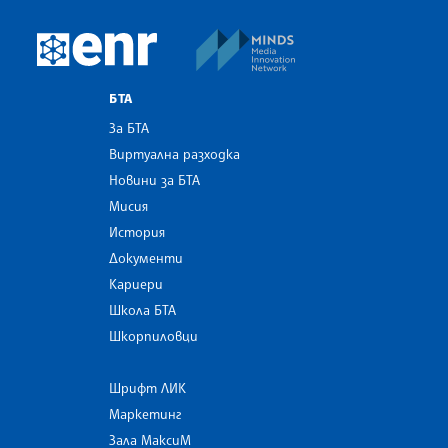
MINDS Media Innovatio
European Newsroom
БТА
За БТА
Виртуална разходка
Новини за БТА
Мисия
История
Документи
Кариери
Школа БТА
Шкорпиловци
Шрифт ЛИК
Маркетинг
Зала МаксиМ