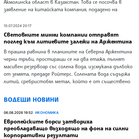
Акмолинска област в Казахстан. Това се посочва в
заявление на китайската компания, подадено на
10.07.2024 20:17
Световните минни компании отправят
поглед към литиевите залежи на Аржентина
В прашна равнина в планините на Северна Аржентина
черни тръби, простиращи се на два етажа, пълнят
масивен резервоар със солена вода, изсмукана дълбоко
от земята, предаде Ройтерс. Солената вода съдържа
литий, сребристобял метал, който е от съществено
ВОДЕЩИ НОВИНИ
06.08.2026 19:52
ИКОНОМИКА
Европейските борси затвориха
преобладаващо възходящо на фона на силни
корпоративни резултати