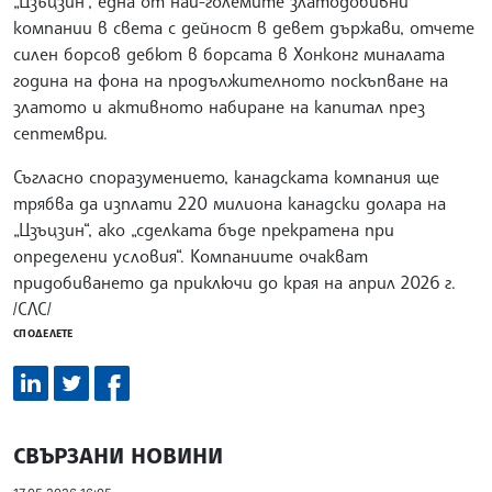
„Цзъцзин“, една от най-големите златодобивни
компании в света с дейност в девет държави, отчете
силен борсов дебют в борсата в Хонконг миналата
година на фона на продължителното поскъпване на
златото и активното набиране на капитал през
септември.
Съгласно споразумението, канадската компания ще
трябва да изплати 220 милиона канадски долара на
„Цзъцзин“, ако „сделката бъде прекратена при
определени условия“. Компаниите очакват
придобиването да приключи до края на април 2026 г.
/СЛС/
СПОДЕЛЕТЕ
СВЪРЗАНИ НОВИНИ