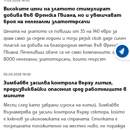
17.05.2026 16:05
Високите цени на златото стимулират
добива във Френска Гвиана, но и увеличават
броя на нелегални златотърсачи
Цената на златото се повиши от 35 на 140 евро за
грам само за седем години и този рязък скок даде силен
тласък на добива на благородния метал във Френска
Гвиана. Печеливши обаче са не само компаниите, а и
ХРОНО
8000 нелегални златотърсачи, които търсят
05.04.2026 19:00
Зимбабве засилва контрола върху лития,
предизвиквайки опасения сред работниците в
мините
Месец след като забрани износа на литий, Зимбабве
възнамерява да засили контрола върху сектора, който
е ключов за икономиката на страната. Стъпката е
посрещната положително на местно ниво, но поражда