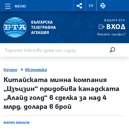
RIGHTMENU.SOCIAL
ВАЛУТНИ КУР
EN
МЕНЮ
ВАШАТА БТА
БЪЛГАРСКА
ВХОД
ТЕЛЕГРАФНА
АГЕНЦИЯ
Нямате профил?
Въведете ключова дума или израз
Търсене
ТЪРСЕН
Начало
Икономика
site.bta
Китайската минна компания
„Цзъцзин“ придобива канадската
„Алайд голд“ в сделка за над 4
млрд. долара в брой
МАРИН МИЛКОВ