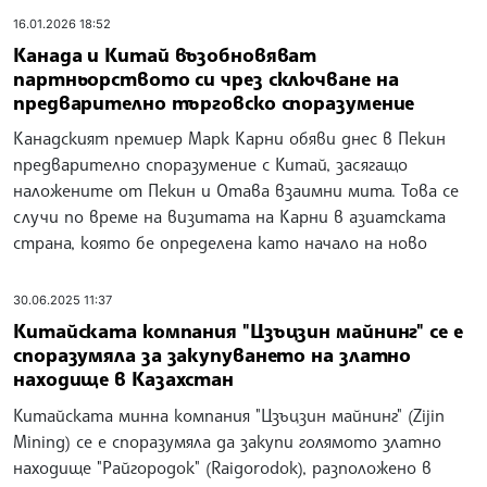
16.01.2026 18:52
Канада и Китай възобновяват
партньорството си чрез сключване на
предварително търговско споразумение
Канадският премиер Марк Карни обяви днес в Пекин
предварително споразумение с Китай, засягащо
наложените от Пекин и Отава взаимни мита. Това се
случи по време на визитата на Карни в азиатската
страна, която бе определена като начало на ново
30.06.2025 11:37
Китайската компания "Цзъцзин майнинг" се е
споразумяла за закупуването на златно
находище в Казахстан
Китайската минна компания "Цзъцзин майнинг" (Zijin
Mining) се е споразумяла да закупи голямото златно
находище "Райгородок" (Raigorodok), разположено в