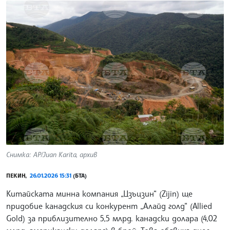
Снимка: AP/Juan Karita, архив
ПЕКИН,
26.01.2026 15:31
(БТА)
Китайската минна компания „Цзъцзин“ (Zijin) ще
придобие канадския си конкурент „Алайд голд“ (Allied
Gold) за приблизително 5,5 млрд. канадски долара (4,02