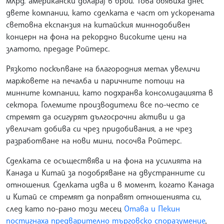
млрд. американски долара) в брой. Това обявиха днес
двете компании, като сделката е част от ускорената
световна експанзия на китайския миннодобивен
концерн на фона на рекордно високите цени на
златото, предаде Ройтерс.
Рязкото поскъпване на благородния метал увеличи
маржовете на печалба и паричните потоци на
минните компании, като подхранва консолидацията в
сектора. Големите производители все по-често се
стремят да осигурят дългосрочни активи и да
увеличат добива си чрез придобивания, а не чрез
разработване на нови мини, посочва Ройтерс.
Сделката се осъществява и на фона на усилията на
Канада и Китай за подобряване на двустранните си
отношения. Сделката идва и в момент, когато Канада
и Китай се стремят да поправят отношенията си,
след като по-рано този месец
Отава и Пекин
постигнаха предварително търговско споразумение
,