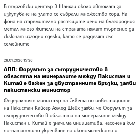
В търговски център в Шанхай около автомат за
изкупуване на злато се събрали множество хора. На
фона на стремително растящите цени на благородния
метал много жители на страната нямат търпение да
сключат изгодни сделки, като се разделят със
семейните
28.01.2026 15:36
АПП: Форумът за сътрудничество в
областта на минералите между Пакистан и
Китай е важен за двустранните връзки, заяви
пакистански министър
Федералният министър на Съвета по инвестициите
на Пакистан Кайсер Ахмед Шейх заяви, че Форумът за
сътрудничество в областта на минералите между
Пакистан и Китай е значима инициатива, насочена към
по-нататъшно укрепване на икономическото и