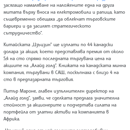
засягащо намаляване на наложените една на друга
митата върху вноса на електромобили и рапица, като
същевременно обещаха „да облекчат търговските
бариери и да засилят стратегическото
сътрудничество“.
Китайската „Цзъцзин“ ще изплати по 44 канадски
долара за акция, което представлява премия от около
5,4 на сто спрямо последната търгувана цена на
акциите на „Алайд голд“. Книжата на канадската минна
компания, търгувани в САЩ, поскъпнаха с близо 4 на
сто в предпазарната търговия.
Питър Мароне, главен изпълнителен директор на
„Алайд голд“, заяви, че сделката предлага значителна
стойност за акционерите и подчертава силата на
портфейла от златни активи на компанията в
Африка.