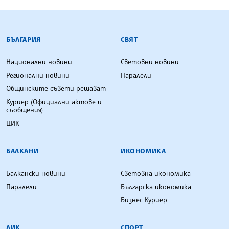
БЪЛГАРСКА ТЕЛЕГРАФНА АГЕНЦИЯ
БЪЛГАРИЯ
СВЯТ
Национални новини
Световни новини
Регионални новини
Паралели
Общинските съвети решават
Куриер (Официални актове и
съобщения)
ЦИК
БАЛКАНИ
ИКОНОМИКА
Балкански новини
Световна икономика
Паралели
Българска икономика
Бизнес Куриер
ЛИК
СПОРТ