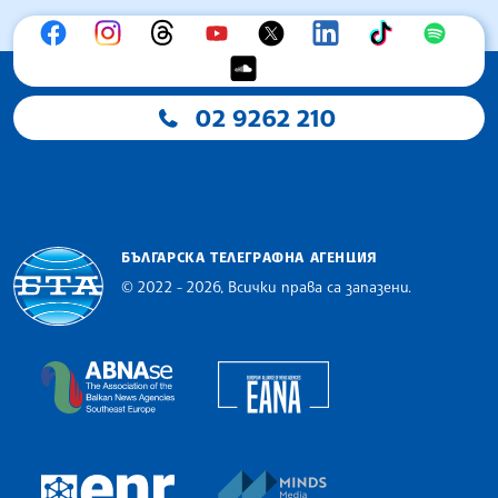
02 9262 210
БЪЛГАРСКА ТЕЛЕГРАФНА АГЕНЦИЯ
© 2022 - 2026, Всички права са запазени.
Българска телеграфна агенция
European Alliance of N
The Assocoation of the Balkan News Agencies S
MINDS Media Innovatio
European Newsroom