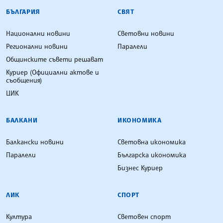
БЪЛГАРСКА ТЕЛЕГРАФНА АГЕНЦИЯ
БЪЛГАРИЯ
СВЯТ
Национални новини
Световни новини
Регионални новини
Паралели
Общинските съвети решават
Куриер (Официални актове и
съобщения)
ЦИК
БАЛКАНИ
ИКОНОМИКА
Балкански новини
Световна икономика
Паралели
Българска икономика
Бизнес Куриер
ЛИК
СПОРТ
Култура
Световен спорт