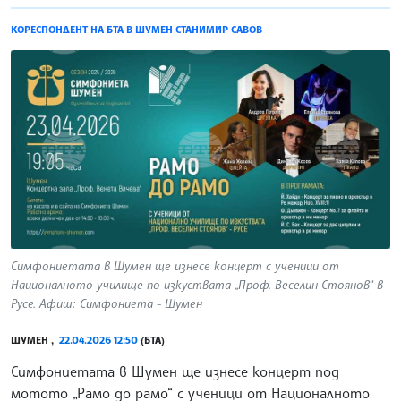
КОРЕСПОНДЕНТ НА БТА В ШУМЕН СТАНИМИР САВОВ
Симфониетата в Шумен ще изнесе концерт с ученици от
Националното училище по изкуствата „Проф. Веселин Стоянов“ в
Русе. Афиш: Симфониета - Шумен
ШУМЕН ,
22.04.2026 12:50
(БТА)
Симфониетата в Шумен ще изнесе концерт под
мотото „Рамо до рамо“ с ученици от Националното