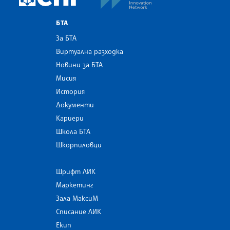
БТА
За БТА
Виртуална разходка
Новини за БТА
Мисия
История
Документи
Кариери
Школа БТА
Шкорпиловци
Шрифт ЛИК
Маркетинг
Зала МаксиМ
Списание ЛИК
Екип