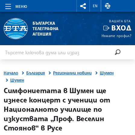
RIGHTMENU.SOCIAL
ВАЛУТНИ КУР
EN
МЕНЮ
ВАШАТА БТА
БЪЛГАРСКА
ВХОД
ТЕЛЕГРАФНА
АГЕНЦИЯ
Нямате профил?
Въведете ключова дума или израз
Търсене
ТЪРСЕН
Начало
България
Регионални новини
Шумен
Шумен
site.bta
Симфониетата в Шумен ще
изнесе концерт с ученици от
Националното училище по
изкуствата „Проф. Веселин
Стоянов“ в Русе