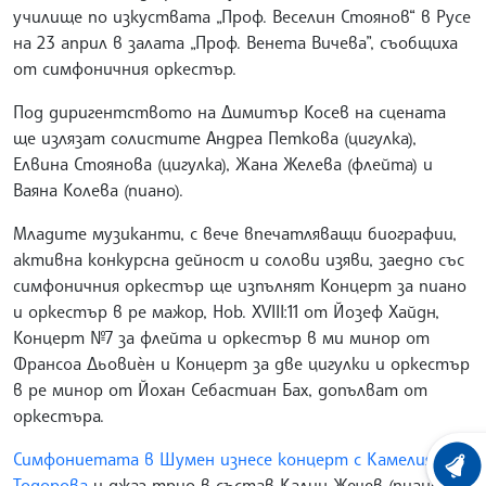
училище по изкуствата „Проф. Веселин Стоянов“ в Русе
на 23 април в залата „Проф. Венета Вичева”, съобщиха
от симфоничния оркестър.
Под диригентството на Димитър Косев на сцената
ще излязат солистите Андреа Петкова (цигулка),
Елвина Стоянова (цигулка), Жана Желева (флейта) и
Ваяна Колева (пиано).
Младите музиканти, с вече впечатляващи биографии,
активна конкурсна дейност и солови изяви, заедно със
симфоничния оркестър ще изпълнят Концерт за пиано
и оркестър в ре мажор, Hob. XVIII:11 от Йозеф Хайдн,
Концерт №7 за флейта и оркестър в ми минор от
Франсоа Дьовиѐн и Концерт за две цигулки и оркестър
в ре минор от Йохан Себастиан Бах, допълват от
оркестъра.
Симфониетата в Шумен изнесе концерт с Камелия
ХРОНО
Тодорова
и джаз трио в състав Калин Жечев (пиано),