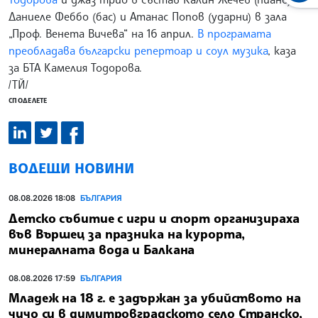
Даниеле Феббо (бас) и Атанас Попов (ударни) в зала
„Проф. Венета Вичева“ на 16 април.
В програмата
преобладава български репертоар и соул музика
, каза
за БТА Камелия Тодорова.
/ТЙ/
СПОДЕЛЕТЕ
ВОДЕЩИ НОВИНИ
08.08.2026 18:08
БЪЛГАРИЯ
Детско събитие с игри и спорт организираха
във Вършец за празника на курорта,
минералната вода и Балкана
08.08.2026 17:59
БЪЛГАРИЯ
Младеж на 18 г. е задържан за убийството на
чичо си в димитровградското село Странско,