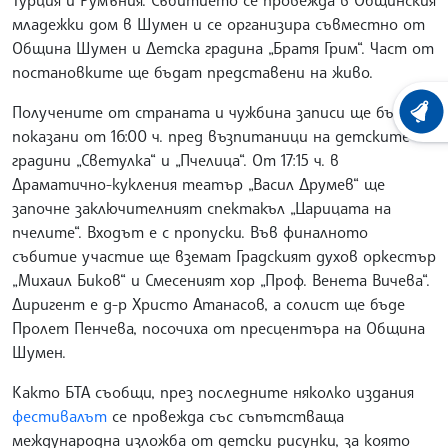
младежки дом в Шумен и се организира съвместно от
Община Шумен и Детска градина „Братя Грим“. Част от
постановките ще бъдат представени на живо.
Получените от страната и чужбина записи ще бъдат
ХРОНО
показани от 16:00 ч. пред възпитаници на детските
градини „Светулка“ и „Пчелица“. От 17:15 ч. в
Драматично-кукления театър „Васил Друмев“ ще
започне заключителният спектакъл „Царицата на
пчелите“. Входът е с пропуски. Във финалното
събитие участие ще вземат Градският духов оркестър
„Михаил Биков“ и Смесеният хор „Проф. Венета Вичева“.
Диригент е д-р Христо Атанасов, а солист ще бъде
Пролет Пенчева, посочиха от пресцентъра на Община
Шумен.
Както БТА съобщи, през последните няколко издания
фестивалът
се провежда със съпътстваща
международна изложба от детски рисунки, за която