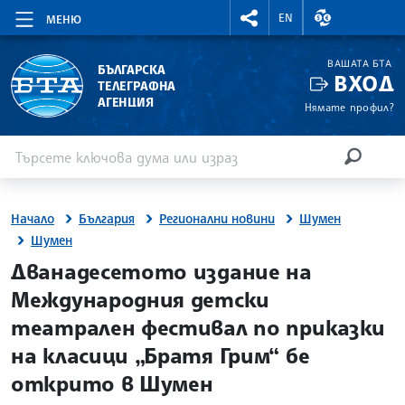
RIGHTMENU.SOCIAL
ВАЛУТНИ КУР
EN
МЕНЮ
ВАШАТА БТА
БЪЛГАРСКА
ВХОД
ТЕЛЕГРАФНА
АГЕНЦИЯ
Нямате профил?
Въведете ключова дума или израз
Търсене
ТЪРСЕН
Начало
България
Регионални новини
Шумен
Шумен
site.bta
Дванадесетото издание на
Международния детски
театрален фестивал по приказки
на класици „Братя Грим“ бе
открито в Шумен