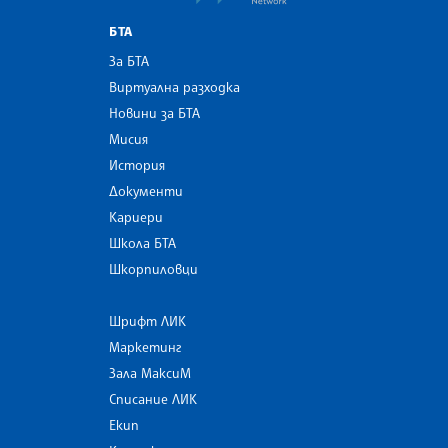
БТА
За БТА
Виртуална разходка
Новини за БТА
Мисия
История
Документи
Кариери
Школа БТА
Шкорпиловци
Шрифт ЛИК
Маркетинг
Зала МаксиМ
Списание ЛИК
Екип