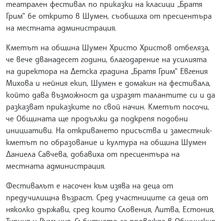
театрален фестивал по приказки на класици „Братя
Грим“ бе открито в Шумен, съобщиха от пресцентъра
на местната администрация.
Кметът на община Шумен Христо Христов отбеляза,
че вече дванадесет години, благодарение на усилията
на директора на Детска градина „Братя Грим“ Евгения
Михова и нейния екип, Шумен е домакин на фестивала,
който дава възможност да изразят талантите си и да
разказват приказките по свой начин. Кметът посочи,
че Общината ще продължи да подкрепя подобни
инициативи. На откриването присъства и заместник-
кметът по образование и култура на община Шумен
Даниела Савчева, добавиха от пресцентъра на
местната администрация.
Фестивалът е насочен към изява на деца от
предучилищна възраст. Сред участниците са деца от
няколко държави, сред които Словения, Литва, Естония,
Турция и Румъния. Събитието се провежда в Общинския