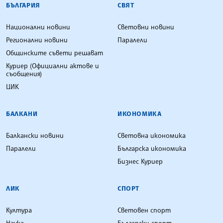
БЪЛГАРИЯ
СВЯТ
Национални новини
Световни новини
Регионални новини
Паралели
Общинските съвети решават
Куриер (Официални актове и
съобщения)
ЦИК
БАЛКАНИ
ИКОНОМИКА
Балкански новини
Световна икономика
Паралели
Българска икономика
Бизнес Куриер
ЛИК
СПОРТ
Култура
Световен спорт
Наука
Български спорт