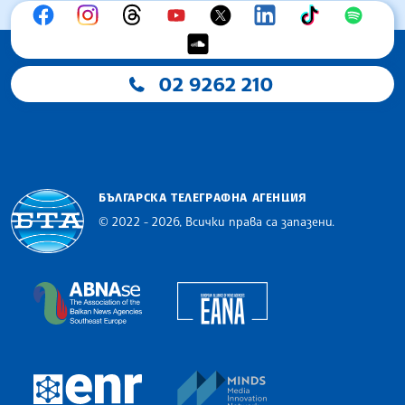
02 9262 210
БЪЛГАРСКА ТЕЛЕГРАФНА АГЕНЦИЯ
© 2022 - 2026, Всички права са запазени.
Българска телеграфна агенция
European Alliance of N
The Assocoation of the Balkan News Agencies S
MINDS Media Innovatio
European Newsroom