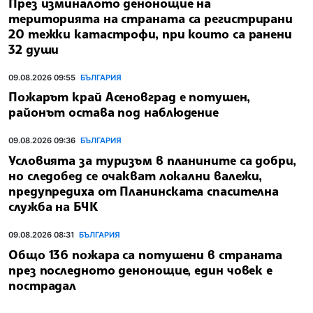
През изминалото денонощие на
територията на страната са регистрирани
20 тежки катастрофи, при които са ранени
32 души
09.08.2026 09:55
БЪЛГАРИЯ
Пожарът край Асеновград е потушен,
районът остава под наблюдение
09.08.2026 09:36
БЪЛГАРИЯ
Условията за туризъм в планините са добри,
но следобед се очакват локални валежи,
предупредиха от Планинската спасителна
служба на БЧК
09.08.2026 08:31
БЪЛГАРИЯ
Общо 136 пожара са потушени в страната
през последното денонощие, един човек е
пострадал