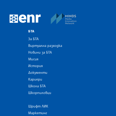
MINDS Media Innovatio
European Newsroom
БТА
За БТА
Виртуална разходка
Новини за БТА
Мисия
История
Документи
Кариери
Школа БТА
Шкорпиловци
Шрифт ЛИК
Маркетинг