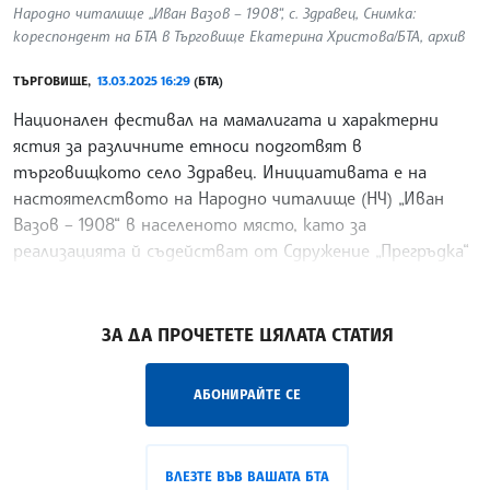
Народно читалище „Иван Вазов – 1908“, с. Здравец, Снимка:
кореспондент на БТА в Търговище Екатерина Христова/БТА, архив
ТЪРГОВИЩЕ,
13.03.2025 16:29
(БТА)
Национален фестивал на мамалигата и характерни
ястия за различните етноси подготвят в
търговищкото село Здравец. Инициативата е на
настоятелството на Народно читалище (НЧ) „Иван
Вазов – 1908“ в населеното място, като за
реализацията й съдействат от Сдружение „Прегръдка“
– Варна.
/ХК/
ЗА ДА ПРОЧЕТЕТЕ ЦЯЛАТА СТАТИЯ
АБОНИРАЙТЕ СЕ
ВЛЕЗТЕ ВЪВ ВАШАТА БТА