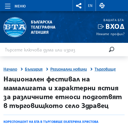
RIGHTMENU.SOCIAL
ВАЛУТНИ КУР
EN
МЕНЮ
ВАШАТА БТА
БЪЛГАРСКА
ВХОД
ТЕЛЕГРАФНА
АГЕНЦИЯ
Нямате профил?
Въведете ключова дума или израз
Търсене
ТЪРСЕН
Начало
България
Регионални новини
Търговище
site.bta
Национален фестивал на
мамалигата и характерни ястия
за различните етноси подготвят
в търговищкото село Здравец
КОРЕСПОНДЕНТ НА БТА В ТЪРГОВИЩЕ ЕКАТЕРИНА ХРИСТОВА