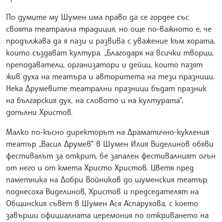
По думите му Шумен има право да се гордее със
своята театрална традиция, но още по-важното е, че
продължава да я пази и развива с уважение към хората,
които създават култура. „Благодаря на всички творци,
преподаватели, организатори и дейци, които пазят
жив духа на театъра и авторитета на тези празници.
Нека Друмевите театрални празници бъдат празник
на българския дух, на словото и на културата“,
допълни Христов.
Малко по-късно директорът на Драматично-кукления
театър „Васил Друмев“ в Шумен Илия Виделинов обяви
фестивалът за открит, бе запален фестивалният огън
от него и от кмета Христо Христов. Цветя пред
паметника на Добри Войников до шуменския театър
поднесоха Виделинов, Христов и председателят на
Общинския съвет в Шумен Ася Аспарухова, с което
завърши официалната церемония по откриването на