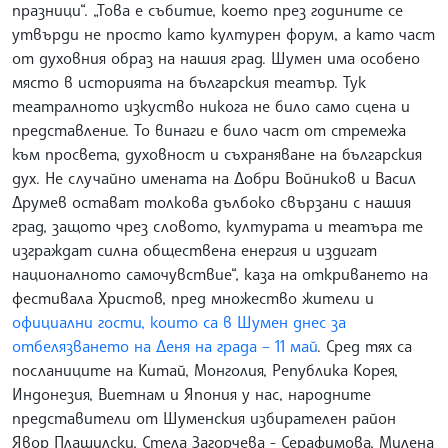
празници“. „Това е събитие, което през годините се
утвърди не просто като културен форум, а като част
от духовния образ на нашия град. Шумен има особено
място в историята на българския театър. Тук
театралното изкуство никога не било само сцена и
представление. То винаги е било част от стремежа
към просвета, духовност и съхраняване на българския
дух. Не случайно имената на Добри Войников и Васил
Друмев остават толкова дълбоко свързани с нашия
град, защото чрез словото, културата и театъра те
изграждат силна обществена енергия и издигат
националното самочувствие“, каза на откриването на
фестивала Христов, пред множество жители и
официални гости, които са в Шумен днес за
отбелязването на Деня на града – 11 май
. Сред тях са
посланиците на Китай, Монголия, Република Корея,
Индонезия, Виетнам и Япония у нас, народните
представители от Шуменския избирателен район
Явор Плашилски, Стела Загорчева - Серафимова, Милена