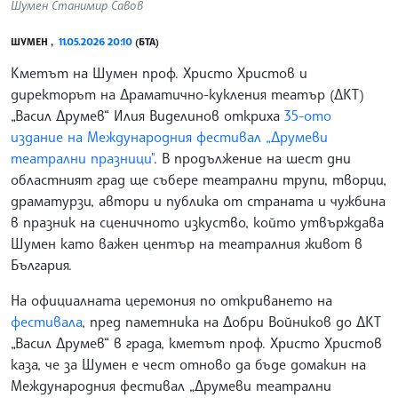
Шумен Станимир Савов
ШУМЕН ,
11.05.2026 20:10
(БТА)
Кметът на Шумен проф. Христо Христов и
директорът на Драматично-кукления театър (ДКТ)
„Васил Друмев“ Илия Виделинов откриха
35-ото
издание на Международния фестивал „Друмеви
театрални празници"
. В продължение на шест дни
областният град ще събере театрални трупи, творци,
драматурзи, автори и публика от страната и чужбина
в празник на сценичното изкуство, който утвърждава
Шумен като важен център на театралния живот в
България.
На официалната церемония по откриването на
фестивала
, пред паметника на Добри Войников до ДКТ
„Васил Друмев“ в града, кметът проф. Христо Христов
каза, че за Шумен е чест отново да бъде домакин на
Международния фестивал „Друмеви театрални