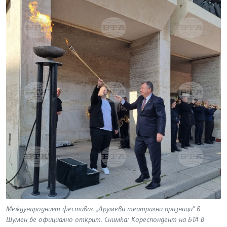
Международният фестивал „Друмеви театрални празници“ в
Шумен бе официално открит. Снимка: Кореспондент на БТА в