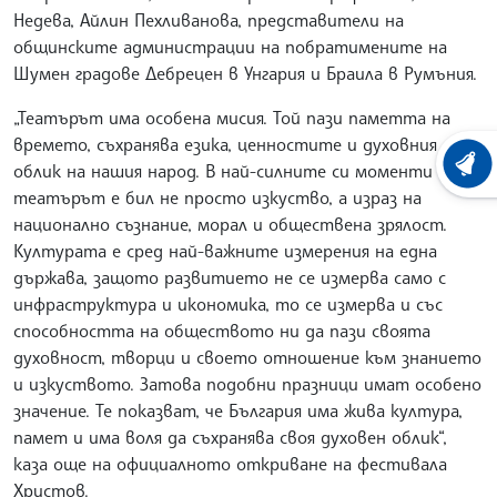
Недева, Айлин Пехливанова, представители на
общинските администрации на побратимените на
Шумен градове Дебрецен в Унгария и Браила в Румъния.
„Театърът има особена мисия. Той пази паметта на
времето, съхранява езика, ценностите и духовния
ХРОНО
облик на нашия народ. В най-силните си моменти
театърът е бил не просто изкуство, а израз на
национално съзнание, морал и обществена зрялост.
Културата е сред най-важните измерения на една
държава, защото развитието не се измерва само с
инфраструктура и икономика, то се измерва и със
способността на обществото ни да пази своята
духовност, творци и своето отношение към знанието
и изкуството. Затова подобни празници имат особено
значение. Те показват, че България има жива култура,
памет и има воля да съхранява своя духовен облик“,
каза още на официалното откриване на фестивала
Христов.