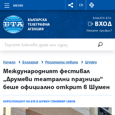
RIGHTMENU.SOCIAL
ВАЛУТНИ КУР
EN
МЕНЮ
ВАШАТА БТА
БЪЛГАРСКА
ВХОД
ТЕЛЕГРАФНА
АГЕНЦИЯ
Нямате профил?
Въведете ключова дума или израз
Търсене
ТЪРСЕН
Начало
България
Регионални новини
Шумен
site.bta
Международният фестивал
„Друмеви театрални празници“
беше официално открит в Шумен
КОРЕСПОНДЕНТ НА БТА В ШУМЕН СТАНИМИР САВОВ