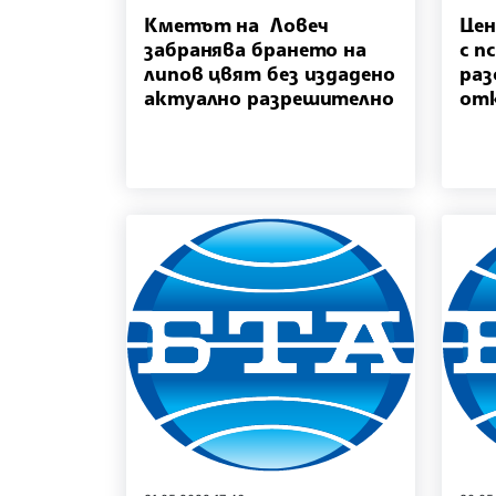
Кметът на Ловеч
Цен
забранява брането на
с п
липов цвят без издадено
раз
актуално разрешително
отк