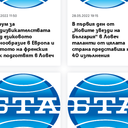
.2022 11:50
28.05.2022 19:15
ум за
В първия ден от
едизвикателствата
„Новите звезди на
д езиковото
България“ в Ловеч
нообразие в Европа и
таланти от цялата
тото на френския
страна представиха 
к подготвят в Ловеч
40 изпълнения