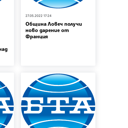
27.05.2022 17:24
Община Ловеч получи
ново дарение от
Франция
над