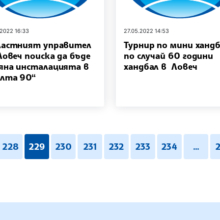
.2022 16:33
27.05.2022 14:53
астният управител
Турнир по мини ханд
Ловеч поиска да бъде
по случай 60 години
яна инсталацията в
хандбал в Ловеч
лта 90“
228
229
230
231
232
233
234
...