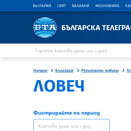
БЪЛГАРИЯ
СВЯТ
БАЛКАНИ
ИКОНОМИКА
ЛИ
БЪЛГАРСКА ТЕЛЕГР
Въведете ключова дума или израз
Търсене
Начало
България
Регионални новини
Л
ЛОВЕЧ
Филтрирайте по период