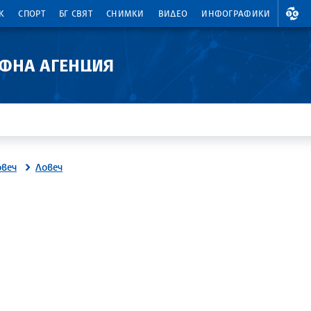
ВАЛ
К
СПОРТ
БГ СВЯТ
СНИМКИ
ВИДЕО
ИНФОГРАФИКИ
АФНА АГЕНЦИЯ
овеч
Ловеч