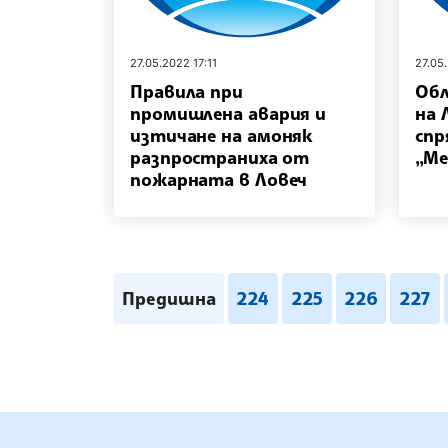
27.05.2022 17:11
27.05
Правила при
Обл
промишлена авария и
на 
изтичане на амоняк
спр
разпространиха от
„Ме
пожарната в Ловеч
Предишна
224
225
226
227