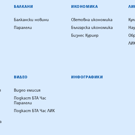
ЕНЦИЯ
БАЛКАНИ
ИКОНОМИКА
ЛИ
Балкански новини
Световна икономика
Ку
Паралели
Българска икономика
Нау
Бизнес Куриер
Об
ЛИК
ВИДЕО
ИНФОГРАФИКИ
я
Видео емисия
Подкаст БТА Час
Паралели
Подкаст БТА Час ЛИК
а