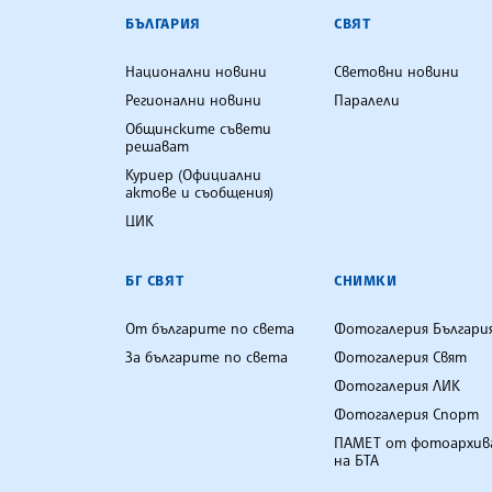
БЪЛГАРСКА ТЕЛЕГРАФНА АГ
БЪЛГАРИЯ
СВЯТ
Национални новини
Световни новини
Регионални новини
Паралели
Общинските съвети
решават
Куриер (Официални
актове и съобщения)
ЦИК
БГ СВЯТ
СНИМКИ
От българите по света
Фотогалерия Българи
За българите по света
Фотогалерия Свят
Фотогалерия ЛИК
Фотогалерия Спорт
ПАМЕТ от фотоархив
на БТА