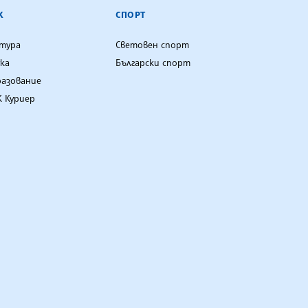
К
СПОРТ
лтура
Световен спорт
ка
Български спорт
разование
 Куриер