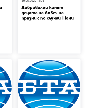
30.05.2022 14:03
а
Доброволци канят
децата на Ловеч на
празник по случай 1 юни