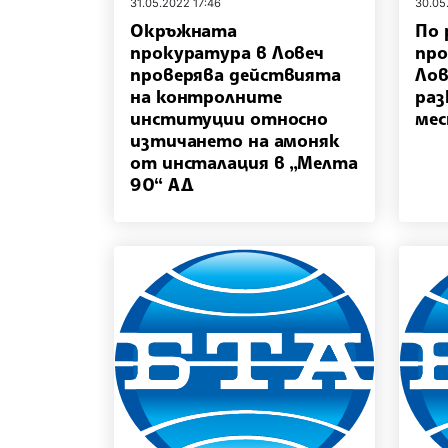
31.05.2022 17:46
30.05
Окръжната
По 
прокуратура в Ловеч
про
проверява действията
Лов
на контролните
раз
институции относно
ме
изтичането на амоняк
от инсталация в „Мелта
90“ АД