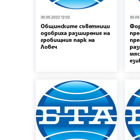
30.05.2022 12:02
30.05
Общинските съветници
Фор
одобриха разширение на
пр
гробищния парк на
пре
Ловеч
раз
мяс
ези