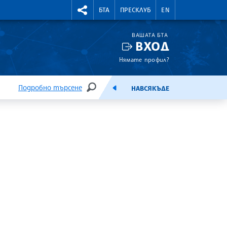
УТНИ КУРСОВЕ
RIGHTMENU.SOCIAL
БТА
ПРЕСКЛУБ
EN
ВАШАТА БТА
ВХОД
Нямате профил?
Подробно търсене
НАВСЯКЪДЕ
ТЪРСЕНЕ
ЕМИСИЯ