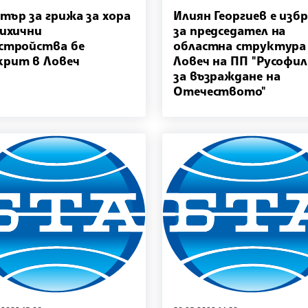
тър за грижа за хора
Илиян Георгиев е изб
сихични
за председател на
стройства бе
областна структура
рит в Ловеч
Ловеч на ПП "Русофи
за възраждане на
Отечеството"