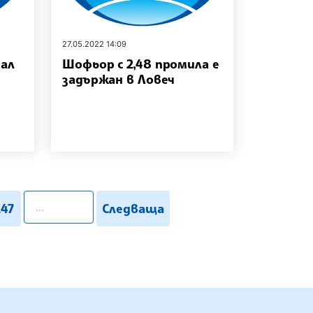
27.05.2022 14:09
бал
Шофьор с 2,48 промила е
задържан в Ловеч
pagination.search
247
Следваща