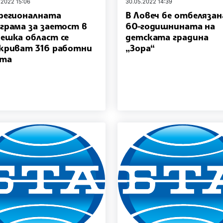
.2022 15:06
30.05.2022 14:39
регионалната
В Ловеч бе отбелязан
грама за заетост в
60-годишнината на
ешка област се
детската градина
криват 316 работни
„Зора“
ста