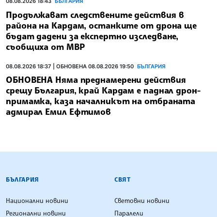
08.08.2026 18:43
БЪЛГАРИЯ
Продължават следствените действия в
района на Кардам, останките от дрона ще
бъдат дадени за експертно изследване,
съобщиха от МВР
08.08.2026 18:37 | ОБНОВЕНА 08.08.2026 19:50
БЪЛГАРИЯ
ОБНОВЕНА Няма преднамерени действия
срещу България, край Кардам е паднал дрон-
примамка, каза началникът на отбраната
адмирал Емил Ефтимов
БЪЛГАРСКА ТЕЛЕГРАФНА АГЕНЦИЯ
БЪЛГАРИЯ
СВЯТ
Национални новини
Световни новини
Регионални новини
Паралели