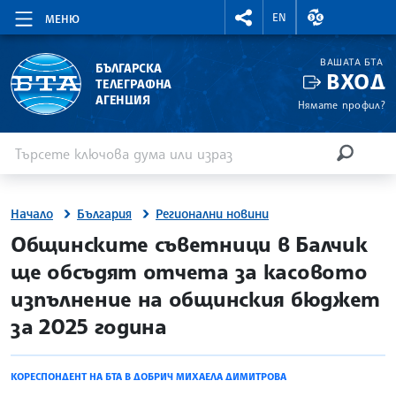
RIGHTMENU.SOCIAL
ВАЛУТНИ КУР
EN
МЕНЮ
ВАШАТА БТА
БЪЛГАРСКА
ВХОД
ТЕЛЕГРАФНА
АГЕНЦИЯ
Нямате профил?
Въведете ключова дума или израз
Търсене
ТЪРСЕН
Начало
България
Регионални новини
site.bta
Общинските съветници в Балчик
ще обсъдят отчета за касовото
изпълнение на общинския бюджет
за 2025 година
КОРЕСПОНДЕНТ НА БТА В ДОБРИЧ МИХАЕЛА ДИМИТРОВА