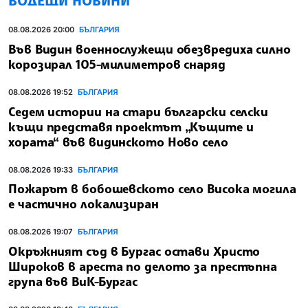
ВОДЕЩИ НОВИНИ
08.08.2026 20:00
БЪЛГАРИЯ
Във Видин военнослужещи обезвредиха силно
корозирал 105-милиметров снаряд
08.08.2026 19:52
БЪЛГАРИЯ
Седем истории на стари български селски
къщи представя проектът „Къщите и
хората“ във видинското Ново село
08.08.2026 19:33
БЪЛГАРИЯ
Пожарът в бобошевското село Висока могила
е частично локализиран
08.08.2026 19:07
БЪЛГАРИЯ
Окръжният съд в Бургас остави Христо
Широков в ареста по делото за престъпна
група във ВиК-Бургас