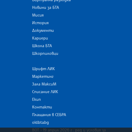
Новини за БТА
Мисия
История
Документи
Кариери
Школа БТА
Шкорпиловци
Шрифт ЛИК
Маркетинг
Зала МаксиМ
Списание ЛИК
Екип
Контакти
Плащания в СЕБРА
old.bta.bg
ВОТ - 19 април 2026 г . ред и условия за