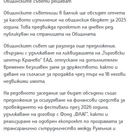
Общинските съвети решават
Общинските съветници в Балчик ще обсъдят отчета
за касовото изпълнение на общинския бюджет за 2025
година. Това предвижда проектът на дневен ред,
публикуван на страницата на Общината.
Общинският съвет ще разгледа още предложения,
свързани с удължаване на ликвидацията на „Търговски
център Кранево“ ЕАД, отпускане на допълнителен
временен безлихвен заем за дружеството, както и
даване на съгласие за продажба чрез търг на 18 негови
недвижими имота.
На редовното заседание ще бъдат обсъдени също
предложения за осигуряване на финансови средства за
провеждането на фестивали през 2026 година,
удължаване на договор с Фонд „ФЛАГ”, както и
реализиране на одобрен екопроект по програмата за
трансгранично сътрудничество между Румъния и