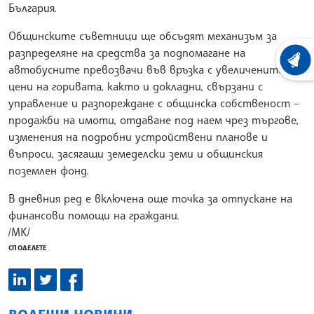
България.
Общинските съветници ще обсъдят механизъм за
разпределяне на средства за подпомагане на
ХРОНО
автобусните превозвачи във връзка с увеличените
цени на горивата, както и докладни, свързани с
управление и разпореждане с общинска собственост –
продажби на имоти, отдаване под наем чрез търгове,
изменения на подробни устройствени планове и
въпроси, засягащи земеделски земи и общинския
поземлен фонд.
В дневния ред е включена още точка за отпускане на
финансови помощи на граждани.
/МК/
СПОДЕЛЕТЕ