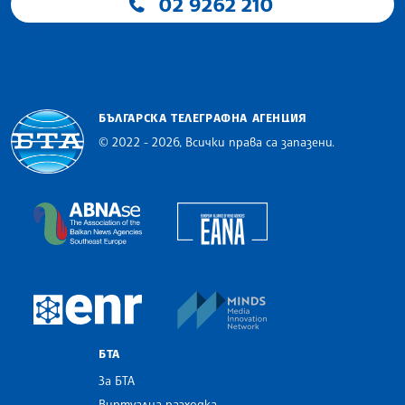
02 9262 210
БЪЛГАРСКА ТЕЛЕГРАФНА АГЕНЦИЯ
© 2022 - 2026, Всички права са запазени.
Българска телеграфна агенция
European Alliance of N
The Assocoation of the Balkan News Agencies S
MINDS Media Innovatio
European Newsroom
БТА
За БТА
Виртуална разходка