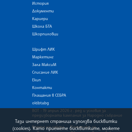
История
Документи
Кариери
Школа БТА
Шкорпиловци
Шрифт ЛИК
Маркетинг
Зала МаксиМ
Списание ЛИК
Екип
Контакти
Плащания в СЕБРА
old.bta.bg
ВОТ - 19 април 2026 г . ред и условия за
предизборната кампания за Народно събрание
Тази интернет страница използва бисквитки
Карта на сайта
Политика за
(cookies). Като приемете бисквитките, можете