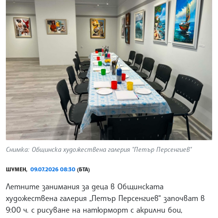
Снимка: Общинска художествена галерия "Петър Персенгиев"
ШУМЕН,
09.07.2026 08:30
(БТА)
Летните занимания за деца в Общинската
художествена галерия „Петър Персенгиев“ започват в
9:00 ч. с рисуване на натюрморт с акрилни бои,