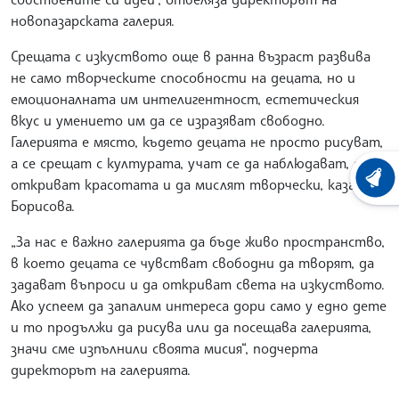
новопазарската галерия.
Срещата с изкуството още в ранна възраст развива
не само творческите способности на децата, но и
емоционалната им интелигентност, естетическия
вкус и умението им да се изразяват свободно.
Галерията е място, където децата не просто рисуват,
а се срещат с културата, учат се да наблюдават, да
ХРОНО
откриват красотата и да мислят творчески, каза още
Борисова.
„За нас е важно галерията да бъде живо пространство,
в което децата се чувстват свободни да творят, да
задават въпроси и да откриват света на изкуството.
Ако успеем да запалим интереса дори само у едно дете
и то продължи да рисува или да посещава галерията,
значи сме изпълнили своята мисия“, подчерта
директорът на галерията.