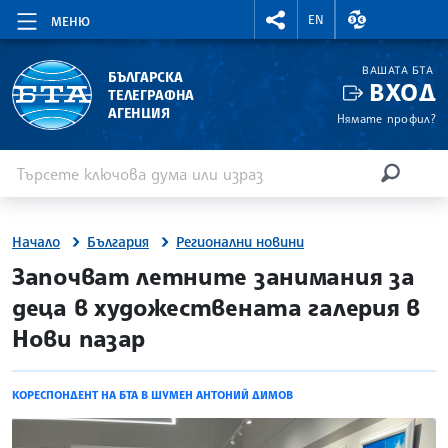
RIGHTMENU.SOCIAL
ВАЛУТНИ КУР
EN
МЕНЮ
ВАШАТА БТА
БЪЛГАРСКА
ВХОД
ТЕЛЕГРАФНА
АГЕНЦИЯ
Нямате профил?
Въведете ключова дума или израз
Търсене
ТЪРСЕН
Начало
България
Регионални новини
site.bta
Започват летните занимания за
деца в художествената галерия в
Нови пазар
КОРЕСПОНДЕНТ НА БТА В ШУМЕН АНТОНИЙ ДИМОВ