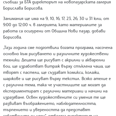
съобщи за БТА директорът на новопазарската галерия
Борислава Борисова.
Занимания ще има на 9, 10, 16, 17, 23, 26, 30 и 31 юли, от
9:00 до 12:00 ч. в галерията, като материалите за
работа са осигурени от Община Нови пазар, добави
Борисова.
„Тази година сме подготвили богата програма, насочена
основно към рисуването и различните художествени
техники. Децата ще рисуват с акрилни и акварелни
бои, ще изработват витраж върху стъклена чаша, ще
творят с пастели, ще създават комикси, колажи,
шаржове и ще рисуват върху текстил. Всяко ателие е
с различна тема, така че участниците ще могат да
експериментират с различни материали и начини на
изразяване. Освен художествените си умения те ще
развиват въображението, наблюдателността,
търпението и увереността да представят
собствените си идеи“, отбеляза директорът на