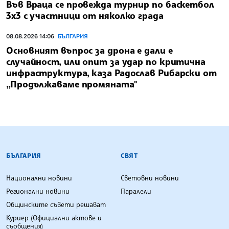
Във Враца се провежда турнир по баскетбол
3х3 с участници от няколко града
08.08.2026 14:06
БЪЛГАРИЯ
Основният въпрос за дрона е дали е
случайност, или опит за удар по критична
инфраструктура, каза Радослав Рибарски от
„Продължаваме промяната"
БЪЛГАРСКА ТЕЛЕГРАФНА АГЕНЦИЯ
БЪЛГАРИЯ
СВЯТ
Национални новини
Световни новини
Регионални новини
Паралели
Общинските съвети решават
Куриер (Официални актове и
съобщения)