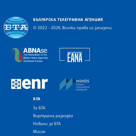
БЪЛГАРСКА ТЕЛЕГРАФНА АГЕНЦИЯ
© 2022 - 2026, Всички права са запазени.
Българска телеграфна агенция
European Alliance of N
The Assocoation of the Balkan News Agencies S
MINDS Media Innovatio
European Newsroom
БТА
За БТА
Виртуална разходка
Новини за БТА
Мисия