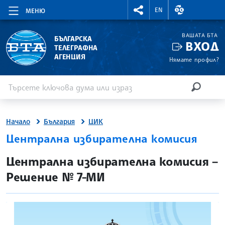
RIGHTMENU.SOCIAL
ВАЛУТНИ КУР
EN
МЕНЮ
ВАШАТА БТА
БЪЛГАРСКА
ВХОД
ТЕЛЕГРАФНА
АГЕНЦИЯ
Нямате профил?
Въведете ключова дума или израз
Търсене
ТЪРСЕН
Начало
България
ЦИК
Централна избирателна комисия
site.bta
Централна избирателна комисия –
Решение № 7-МИ