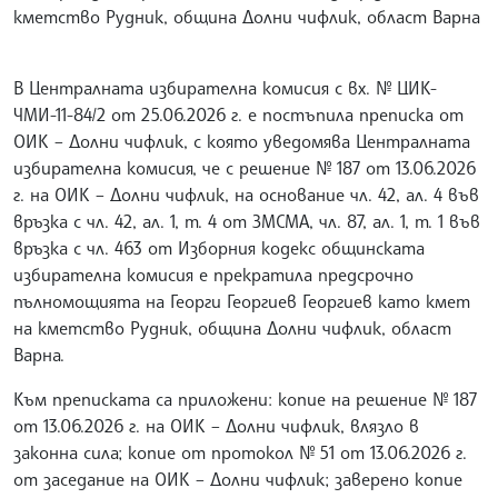
кметство Рудник, община Долни чифлик, област Варна
В Централната избирателна комисия с вх. № ЦИК-
ЧМИ-11-84/2 от 25.06.2026 г. е постъпила преписка от
ОИК – Долни чифлик, с която уведомява Централната
избирателна комисия, че с решение № 187 от 13.06.2026
г. на ОИК – Долни чифлик, на основание чл. 42, ал. 4 във
връзка с чл. 42, ал. 1, т. 4 от ЗМСМА, чл. 87, ал. 1, т. 1 във
връзка с чл. 463 от Изборния кодекс общинската
избирателна комисия е прекратила предсрочно
пълномощията на Георги Георгиев Георгиев като кмет
на кметство Рудник, община Долни чифлик, област
Варна.
Към преписката са приложени: копие на решение № 187
от 13.06.2026 г. на ОИК – Долни чифлик, влязло в
законна сила; копие от протокол № 51 от 13.06.2026 г.
от заседание на ОИК – Долни чифлик; заверено копие