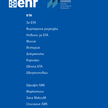
MINDS Media Innovatio
European Newsroom
БТА
За БТА
Виртуална разходка
Новини за БТА
Мисия
История
Документи
Кариери
Школа БТА
Шкорпиловци
Шрифт ЛИК
Маркетинг
Зала МаксиМ
Списание ЛИК