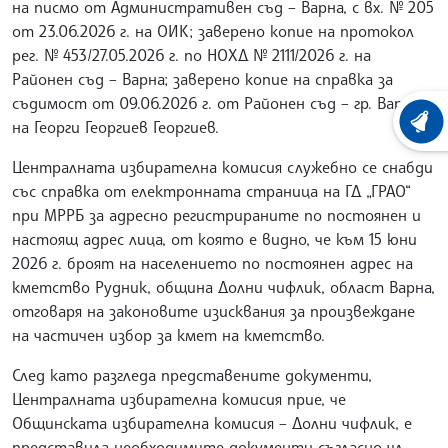
на писмо от Административен съд – Варна, с вх. № 205
от 23.06.2026 г. на ОИК; заверено копие на протокол
рег. № 453/27.05.2026 г. по НОХД № 2111/2026 г. на
Районен съд – Варна; заверено копие на справка за
съдимост от 09.06.2026 г. от Районен съд – гр. Варна,
на Георги Георгиев Георгиев.
ХРОНО
Централната избирателна комисия служебно се снабди
със справка от електронната страница на ГД „ГРАО“
при МРРБ за адресно регистрираните по постоянен и
настоящ адрес лица, от която е видно, че към 15 юни
2026 г. броят на населението по постоянен адрес на
кметство Рудник, община Долни чифлик, област Варна,
отговаря на законовите изисквания за произвеждане
на частичен избор за кмет на кметство.
След като разгледа представените документи,
Централната избирателна комисия прие, че
Общинската избирателна комисия – Долни чифлик, е
представила необходимите документи съгласно чл.