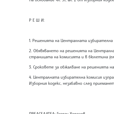
Р Е Ш И:
1. Решенията на Централната избирателна 
2. Обявяването на решенията на Централн
страницата на комисията и в бюлетина (ел
3. Сроковете за обжалване на решенията н
4. Централната избирателна комисия изпра
Изборния кодекс, незабавно след приеманет
ПРЕДСЕДАТЕЛ: Георги Хорозов