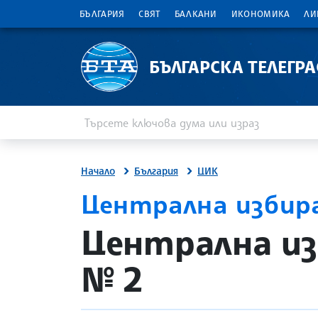
БЪЛГАРИЯ
СВЯТ
БАЛКАНИ
ИКОНОМИКА
ЛИ
БЪЛГАРСКА ТЕЛЕГР
Въведете ключова дума или израз
Търсене
Начало
България
ЦИК
Централна избир
site.bta
Централна из
№ 2