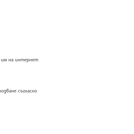
о им на интернет
одване съгласно