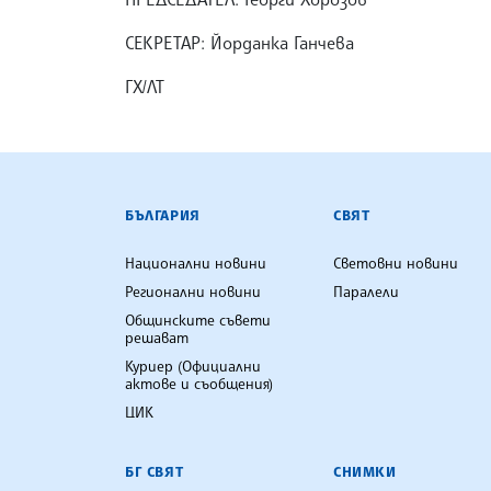
СЕКРЕТАР: Йорданка Ганчева
ГХ/ЛТ
БЪЛГАРСКА ТЕЛЕГРАФНА АГ
БЪЛГАРИЯ
СВЯТ
Национални новини
Световни новини
Регионални новини
Паралели
Общинските съвети
решават
Куриер (Официални
актове и съобщения)
ЦИК
БГ СВЯТ
СНИМКИ