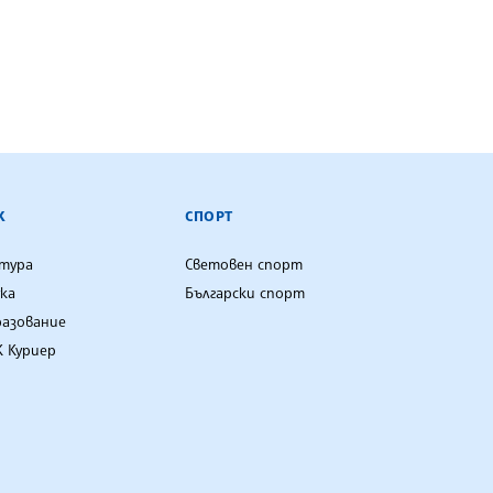
К
СПОРТ
лтура
Световен спорт
ка
Български спорт
разование
 Куриер