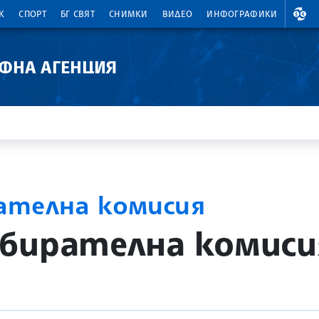
ВАЛ
К
СПОРТ
БГ СВЯТ
СНИМКИ
ВИДЕО
ИНФОГРАФИКИ
АФНА АГЕНЦИЯ
ателна комисия
бирателна комиси