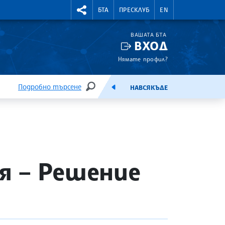
УТНИ КУРСОВЕ
RIGHTMENU.SOCIAL
БТА
ПРЕСКЛУБ
EN
ВАШАТА БТА
ВХОД
Нямате профил?
Подробно търсене
НАВСЯКЪДЕ
ТЪРСЕНЕ
ЕМИСИЯ
я – Решение