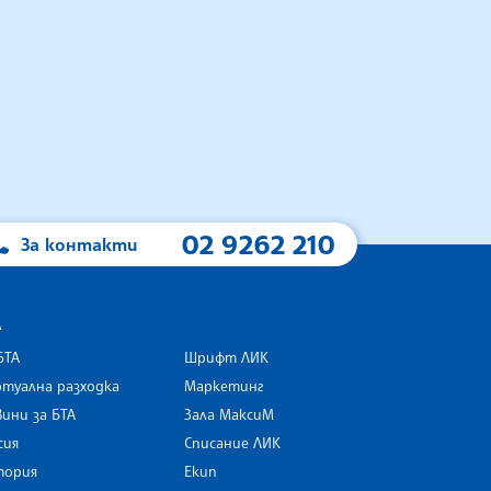
02 9262 210
За контакти
А
БТА
Шрифт ЛИК
туална разходка
Маркетинг
ини за БТА
Зала МаксиМ
rk
сия
Списание ЛИК
тория
Екип