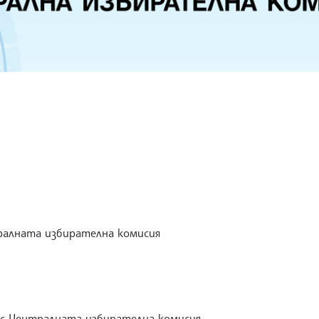
ралната избирателна комисия
декс Централната избирателна комисия