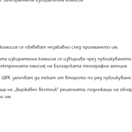
комисия се обявяват незабавно след приемането им.
ата избирателна комисия се извършва чрез публикуванет
ектронната емисия) на Българската телеграфна агенция.
а ЦИК започват да текат от второто по ред публикуване.
ща на „Държавен вестник“ решенията, подлежащи на обнар
о им.