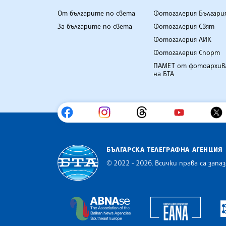
От българите по света
Фотогалерия Българи
За българите по света
Фотогалерия Свят
Фотогалерия ЛИК
Фотогалерия Спорт
ПАМЕТ от фотоархив
на БТА
БЪЛГАРСКА ТЕЛЕГРАФНА АГЕНЦИЯ
© 2022 - 2026, Всички права са запаз
Българска телеграфна агенция
Europe
The Assocoation of the Balkan