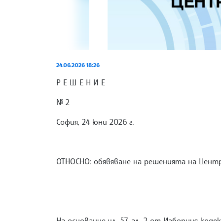
24.06.2026 18:26
Р Е Ш Е Н И Е
№ 2
София, 24 юни 2026 г.
ОТНОСНО: обявяване на решенията на Цент
На основание чл. 57, ал. 2 от Изборния ко