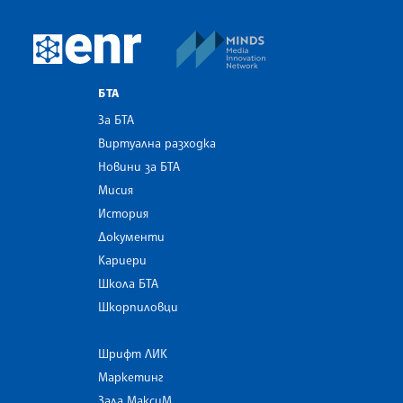
MINDS Media Innovatio
European Newsroom
БТА
За БТА
Виртуална разходка
Новини за БТА
Мисия
История
Документи
Кариери
Школа БТА
Шкорпиловци
Шрифт ЛИК
Маркетинг
Зала МаксиМ