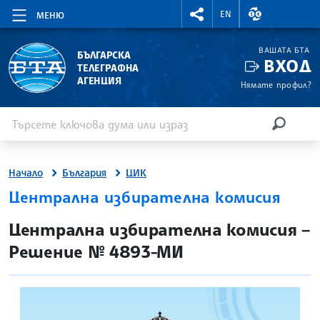
RIGHTMENU.SOCIAL
ВАЛУТНИ КУР
EN
МЕНЮ
ВАШАТА БТА
БЪЛГАРСКА
ВХОД
ТЕЛЕГРАФНА
АГЕНЦИЯ
Нямате профил?
Въведете ключова дума или израз
Търсене
ТЪРСЕН
Начало
България
ЦИК
Централна избирателна комисия
site.bta
Централна избирателна комисия –
Решение № 4893-МИ