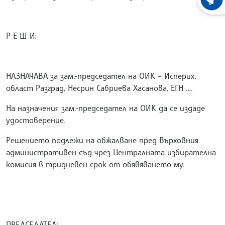
ХРОНО
Р Е Ш И:
НАЗНАЧАВА за зам.-председател на ОИК – Исперих,
област Разград, Несрин Сабриева Хасанова, ЕГН ….
На назначения зам.-председател на ОИК да се издаде
удостоверение.
Решението подлежи на обжалване пред Върховния
административен съд чрез Централната избирателна
комисия в тридневен срок от обявяването му.
ПРЕДСЕДАТЕЛ: