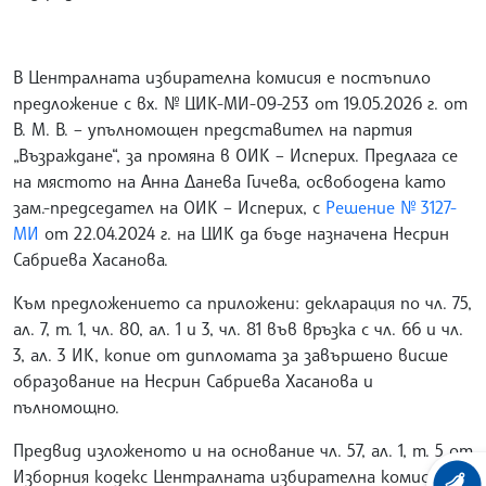
В Централната избирателна комисия е постъпило
предложение с вх. № ЦИК-МИ-09-253 от 19.05.2026 г. от
В. М. В. – упълномощен представител на партия
„Възраждане“, за промяна в ОИК – Исперих. Предлага се
на мястото на Анна Данева Гичева, освободена като
зам.-председател на ОИК – Исперих, с
Решение № 3127-
МИ
от 22.04.2024 г. на ЦИК да бъде назначена Несрин
Сабриева Хасанова.
Към предложението са приложени: декларация по чл. 75,
ал. 7, т. 1, чл. 80, ал. 1 и 3, чл. 81 във връзка с чл. 66 и чл.
3, ал. 3 ИК, копие от дипломата за завършено висше
образование на Несрин Сабриева Хасанова и
пълномощно.
Предвид изложеното и на основание чл. 57, ал. 1, т. 5 от
Изборния кодекс Централната избирателна комисия