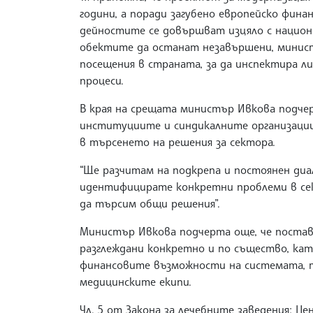
години, а поради загубено европейско фина
дейностите се довършват изцяло с национа
обектите да останат незавършени, минист
посещения в страната, за да инспектира 
процеси.
В края на срещата министър Ивкова подче
институциите и синдикалните организаци
в търсенето на решения за сектора.
“Ще разчитам на подкрепа и постоянен диал
идентифицирате конкретни проблеми в сект
да търсим общи решения”.
Министър Ивкова подчерта още, че поста
разглеждани конкретно и по същество, ка
финансовите възможности на системата, т
медицинските екипи.
Чл. 5 от Закона за лечебните заведения: 