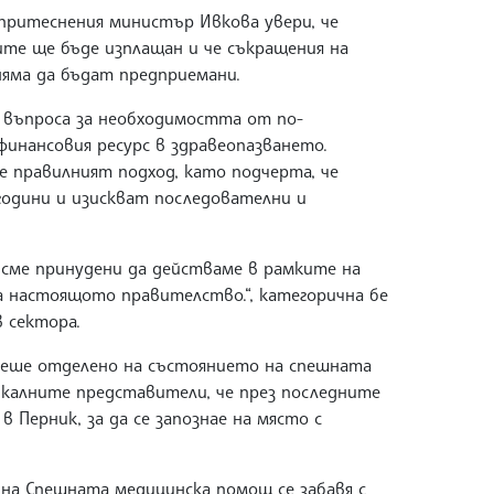
притеснения министър Ивкова увери, че
те ще бъде изплащан и че съкращения на
яма да бъдат предприемани.
 въпроса за необходимостта от по-
финансовия ресурс в здравеопазването.
е правилният подход, като подчерта, че
години и изискват последователни и
 сме принудени да действаме в рамките на
а настоящото правителство.“, категорична бе
 сектора.
беше отделено на състоянието на спешната
калните представители, че през последните
 Перник, за да се запознае на място с
 на Спешната медицинска помощ се забавя с