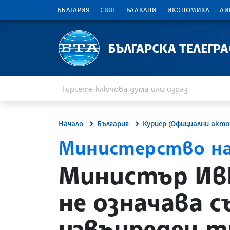
БЪЛГАРИЯ
СВЯТ
БАЛКАНИ
ИКОНОМИКА
ЛИ
БЪЛГАРСКА ТЕЛЕГР
Въведете ключова дума или израз
Търсене
Начало
България
Куриер (Официални акто
Министерство на
site.bta
Министър Ив
не означава 
извънреден т