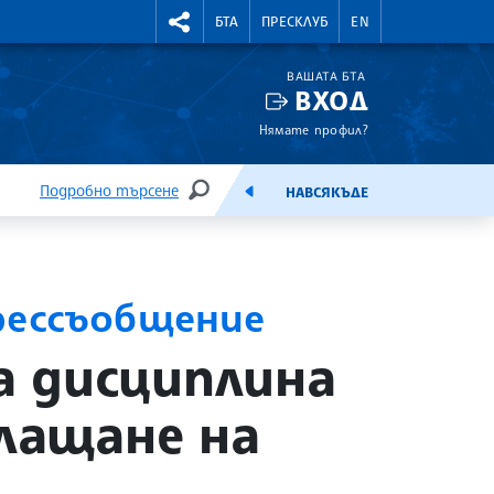
УТНИ КУРСОВЕ
RIGHTMENU.SOCIAL
БТА
ПРЕСКЛУБ
EN
ВАШАТА БТА
ВХОД
Нямате профил?
Подробно търсене
НАВСЯКЪДЕ
ТЪРСЕНЕ
ЕМИСИЯ
рессъобщение
 дисциплина
плащане на