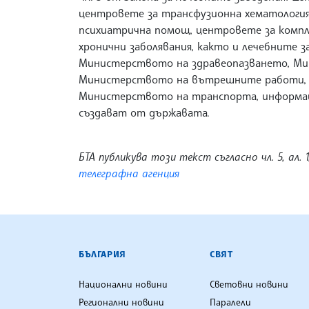
центровете за трансфузионна хематология,
психиатрична помощ, центровете за компле
хронични заболявания, както и лечебните 
Министерството на здравеопазването, М
Министерството на вътрешните работи, 
Министерството на транспорта, информац
създават от държавата.
БТА публикува този текст съгласно чл. 5, ал. 1
телеграфна агенция
БЪЛГАРСКА ТЕЛЕГРАФНА АГ
БЪЛГАРИЯ
СВЯТ
Национални новини
Световни новини
Регионални новини
Паралели