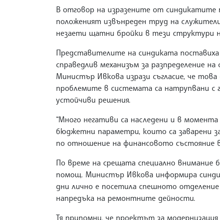
В отговор на изразените от синдикатите 
положеният извънреден труд на служители
незаети щатни бройки в тези структури н
Представителите на синдиката поставиха
справедлив механизъм за разпределение на 
Министър Ивкова изрази съгласие, че това 
проблемите в системата са натрупвани с 
устойчиви решения.
“Много негативи са наследени и в момента
бюджетни параметри, които са заварени з
по отношение на финансовото състояние в
По време на срещата специално внимание 
помощ. Министър Ивкова информира синди
дни лично е посетила спешното отделение в
напредъка на ремонтните дейности.
Тя припомни, че проектът за модернизация