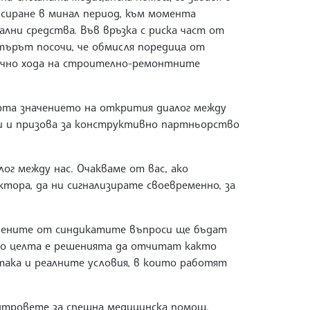
нсиране в минал период, към момента
лни средства. Във връзка с риска част от
ърът посочи, че обмисля поредица от
лично хода на строително-ремонтните
рта значението на открития диалог между
и и призова за конструктивно партньорство
ог между нас. Очакваме от вас, ако
ора, да ни сигнализирате своевременно, за
вените от синдикатите въпроси ще бъдат
то целта е решенията да отчитат както
ака и реалните условия, в които работят
Центровете за спешна медицинска помощ,