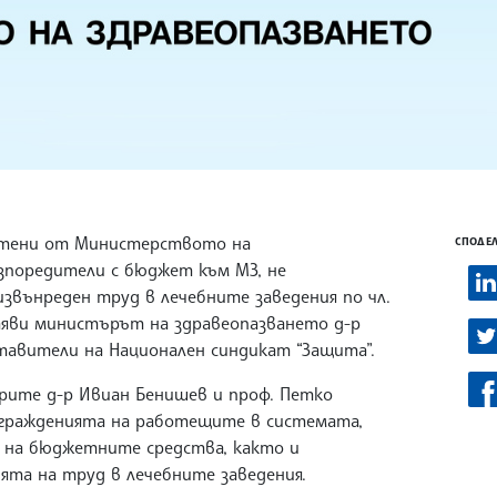
ратени от Министерството на
СПОДЕЛ
зпоредители с бюджет към МЗ, не
звънреден труд в лечебните заведения по чл.
заяви министърът на здравеопазването д-р
тавители на Национален синдикат “Защита”.
рите д-р Ивиан Бенишев и проф. Петко
награжденията на работещите в системата,
 на бюджетните средства, както и
ята на труд в лечебните заведения.