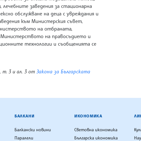
 лечебните заведения за стационарна
ксно обслужване на деца с увреждания и
заведения към Министерския съвет,
инистерството на отбраната,
Министерството на правосъдието и
ионните технологии и съобщенията се
, т. 3 и ал. 3 от
Закона за Българската
ЕНЦИЯ
БАЛКАНИ
ИКОНОМИКА
ЛИ
Балкански новини
Световна икономика
Ку
Паралели
Българска икономика
Нау