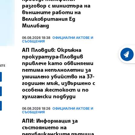
разговор с министъра на
външните работи на
Великобритания Ед
Милибанд
06.08.2026 18:38
ОФИЦИАЛНИ АКТОВЕ И
СЪОБЩЕНИЯ
АП Пловдив: Окръжна
прокуратура-Пловдив
ХРОНО
привлече като обвиняеми
ЕТЕ
петима непълнолетни за
умишлено убийство на 37-
годишен мъж, извършено с
особена жестокост и по
хулигански подбуди
06.08.2026 18:26
ОФИЦИАЛНИ АКТОВЕ И
СЪОБЩЕНИЯ
АПИ: Информация за
състоянието на
републиканските пътища