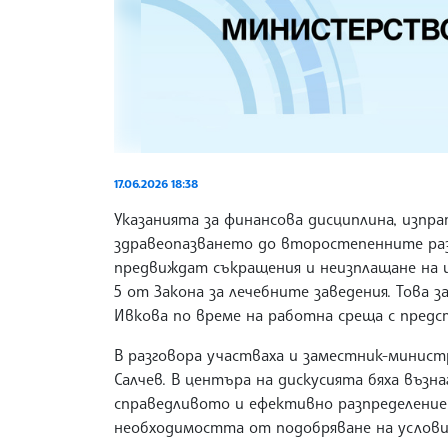
17.06.2026 18:38
Указанията за финансова дисциплина, изп
здравеопазването до второстепенните ра
предвиждат съкращения и неизплащане на и
5 от Закона за лечебните заведения. Това 
Ивкова по време на работна среща с предс
В разговора участваха и заместник-минист
Салчев. В центъра на дискусията бяха въз
справедливото и ефективно разпределение
необходимостта от подобряване на услови