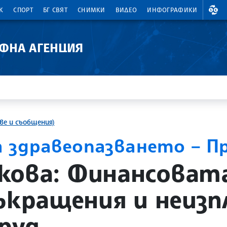
ВАЛ
К
СПОРТ
БГ СВЯТ
СНИМКИ
ВИДЕО
ИНФОГРАФИКИ
АФНА АГЕНЦИЯ
ве и съобщения)
 здравеопазването – П
кова: Финансовата
съкращения и неиз
руд