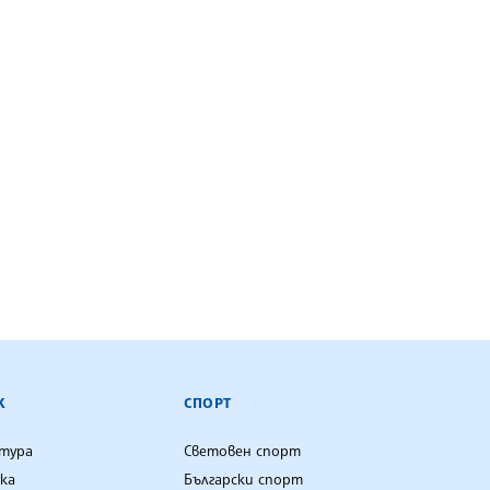
К
СПОРТ
лтура
Световен спорт
ка
Български спорт