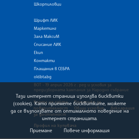
Шкорпиловци
Шрифт ЛИК
Маркетинг
Зала МаксиМ
Списание ЛИК
Екип
Контакти
Плащания в СЕБРА
old.bta.bg
ВОТ - 19 април 2026 г . ред и условия за
предизборната кампания за Народно събрание
Тази интернет страница използва бисквитки
Карта на сайта
Политика за
(cookies). Като приемете бисквитките, можете
поверителност
Общи условия
Декларация
да се възползвате от оптималното поведение на
за достъпност
интернет страницата.
Профил на купувача
Приемане
Повече информация