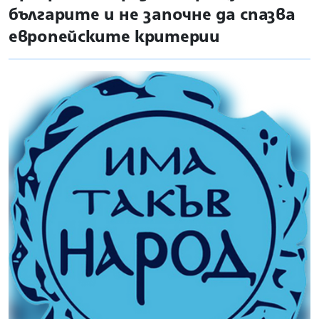
българите и не започне да спазва
европейските критерии