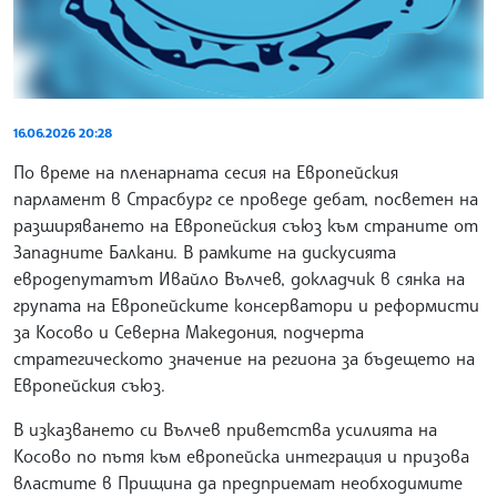
16.06.2026 20:28
По време на пленарната сесия на Европейския
парламент в Страсбург се проведе дебат, посветен на
разширяването на Европейския съюз към страните от
Западните Балкани. В рамките на дискусията
евродепутатът Ивайло Вълчев, докладчик в сянка на
групата на Европейските консерватори и реформисти
за Косово и Северна Македония, подчерта
стратегическото значение на региона за бъдещето на
Европейския съюз.
В изказването си Вълчев приветства усилията на
Косово по пътя към европейска интеграция и призова
властите в Прищина да предприемат необходимите