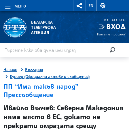
RIGHTMENU.SOCIAL
ВАЛУТНИ КУР
EN
МЕНЮ
ВАШАТА БТА
БЪЛГАРСКА
ВХОД
ТЕЛЕГРАФНА
АГЕНЦИЯ
Нямате профил?
Въведете ключова дума или израз
Търсене
ТЪРСЕН
Начало
България
Куриер (Официални актове и съобщения)
ПП “Има такъв народ” –
Прессъобщение
site.bta
Ивайло Вълчев: Северна Македония
няма място в ЕС, докато не
прекрати омразата срещу