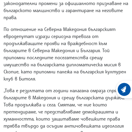
законодателни промени за официалното признаване на
българското малцинство и гарантиране на неговите
права.
По отношение на Северна Македония българският
евродепутат изрази сериозна тревога от
продължаващите прояви на враждебност към
българите в Северна Македония и България. Той
припомни последните посегателства срещу
имущество на българската дипломатическа мисия в
Скопие, като припомни палежа на българския културен
клуб в Битоля.
„Това е резултата от години налагана омраза спрямо
ХРОНО
българите в Македония и срещу българската държава.
Това продължава и сега. Смятам, че ние които
претендираме, че представляваме демокрацията и
хуманността, които защитаваме човешките права
трябва твърдо да осъдим античовешката идеология