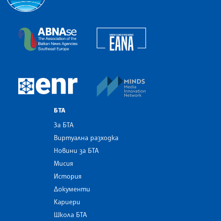
Българска телеграфна агенция
European Alliance of N
The Assocoation of the Balkan News Agencies S
MINDS Media Innovatio
European Newsroom
БТА
За БТА
Виртуална разходка
Новини за БТА
Мисия
История
Документи
Кариери
Школа БТА