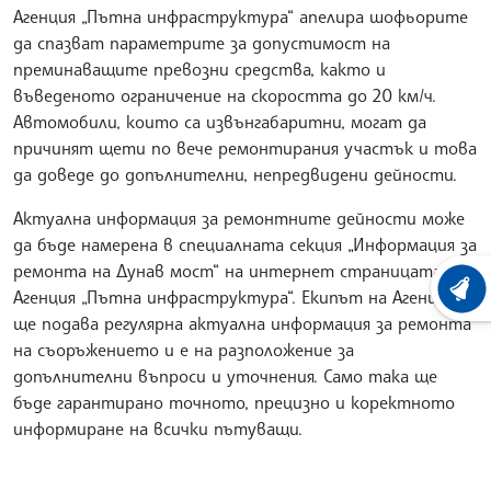
Агенция „Пътна инфраструктура“ апелира шофьорите
да спазват параметрите за допустимост на
преминаващите превозни средства, както и
въведеното ограничение на скоростта до 20 км/ч.
Автомобили, които са извънгабаритни, могат да
причинят щети по вече ремонтирания участък и това
да доведе до допълнителни, непредвидени дейности.
Актуална информация за ремонтните дейности може
да бъде намерена в специалната секция „Информация за
ремонта на Дунав мост“ на интернет страницата на
ХРОНО
Агенция „Пътна инфраструктура“. Екипът на Агенцията
ще подава регулярна актуална информация за ремонта
на съоръжението и е на разположение за
допълнителни въпроси и уточнения. Само така ще
бъде гарантирано точното, прецизно и коректното
информиране на всички пътуващи.