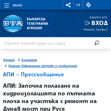
RIGHTMENU.SOCIAL
ВАЛУТНИ КУР
EN
МЕНЮ
ВАШАТА БТА
БЪЛГАРСКА
ВХОД
ТЕЛЕГРАФНА
АГЕНЦИЯ
Нямате профил?
Въведете ключова дума или израз
Търсене
ТЪРСЕН
Начало
България
Куриер (Официални актове и съобщения)
АПИ – Прессъобщение
site.bta
АПИ: Започна полагане на
хидроизолацията по пътната
плоча на участъка с ремонт на
Дунав мост при Русе