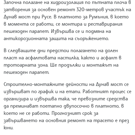
Започна полагане на хидроизолация по пътната плоча в
затворения за основен ремонт 320-метров участък на
Дунав мост при Русе. В платното за Румъния, в което
в момента се работи, се монтира и реставрирания
пешеходен парапет. Извършва се и подмяна на
антикорозионната защита на съоръжението.
В следващите дни предстои полагането на долен
пласт на асфалтовата настилка, както и асфалт в
тротоарната зона. Ще продължи и монтажът на
пешеходен парапет.
Строително-монтажните дейности на Дунав мост се
извършват по график и на етапи. Работният процес се
организира и извършва така, че превозните средства
да преминават поетапно двупосочно в платното, в
което не се работи. Прогнозният срок за
завършването на основния ремонт на трасето е през
юни.