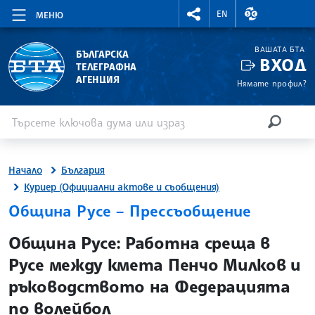
RIGHTMENU.SOCIAL
ВАЛУТНИ КУР
EN
МЕНЮ
ВАШАТА БТА
БЪЛГАРСКА
ВХОД
ТЕЛЕГРАФНА
АГЕНЦИЯ
Нямате профил?
Въведете ключова дума или израз
Търсене
ТЪРСЕН
Начало
България
Куриер (Официални актове и съобщения)
Община Русе – Прессъобщение
site.bta
Община Русе: Работна среща в
Русе между кмета Пенчо Милков и
ръководството на Федерацията
по волейбол