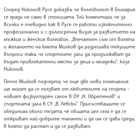
Според Николов Русе доказва, че волейболът в България
се гради не само в столицата. Той коментира, че за
всички е очевидно как в Русе се работи изключително
професионално и с дългосрочна визия за развитието на
мъжкия и женския волейбол. „Впечатлен съм от волята
и желанието на кмета Милков да разрешава текущите
въпроси така, че спортните зали да продължават да
бъдат привлекателни място за деца и младежи“, каза
Николов.
Пенчо Милков подчерта, че още две нови помещения
ще могат да се ползват от любителите на спорта –
новият физкултурен салон в ОУ „Н. Обретенов“ и
спортната зала в СУ „В. Левски“. Присъстващите се
обединиха около тезата, че общата цел сега е да се
откриват най-добрите таланти и да им се дава среда,
в която да растат и да се развиват.