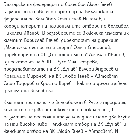
Българската федерация по волейбол Любо Ганев,
административният директор на Българската
федерация по волейбол Станислав Николов, и
координаторът на националните отбори по волейбол
Николай Иванов. В разговорите се включиха заместник-
кметът Борислав Рачев, директорът на дирекция
„Младежки дейности и спорт“ Огнян Стефанов,
директорът на ОП „Спортни имоти“ Лачезар Иванов,
директорът на УСШ – Русе Мая Петрова,
представителите на ВК „Дунав“ Валери Андреев и
Красимир Миронов, на ВК „Любо Ганев – Автосвят‘‘
Сашо Тодоров и Христо Кирев, както и други изявени
деятели на волейбола.
Кметът припомни, че волейболът в Русе е традиция,
която се предава от поколение на поколение. „В
резултат на постоянните усилия днес имаме два клуба
на най-високо ниво – мъжкият отбор на ВК „Дунав“, и
женският отбор на ВК „Любо Ганев – Автосвят“. И