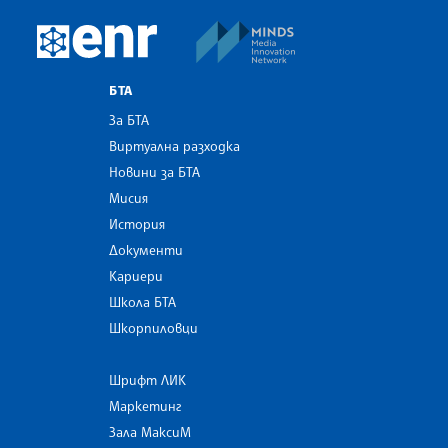
MINDS Media Innovatio
European Newsroom
БТА
За БТА
Виртуална разходка
Новини за БТА
Мисия
История
Документи
Кариери
Школа БТА
Шкорпиловци
Шрифт ЛИК
Маркетинг
Зала МаксиМ