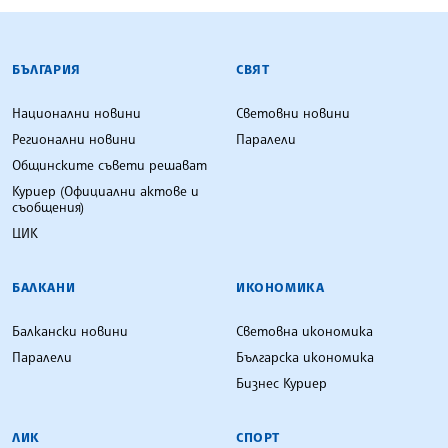
БЪЛГАРСКА ТЕЛЕГРАФНА АГЕНЦИЯ
БЪЛГАРИЯ
СВЯТ
Национални новини
Световни новини
Регионални новини
Паралели
Общинските съвети решават
Куриер (Официални актове и
съобщения)
ЦИК
БАЛКАНИ
ИКОНОМИКА
Балкански новини
Световна икономика
Паралели
Българска икономика
Бизнес Куриер
ЛИК
СПОРТ