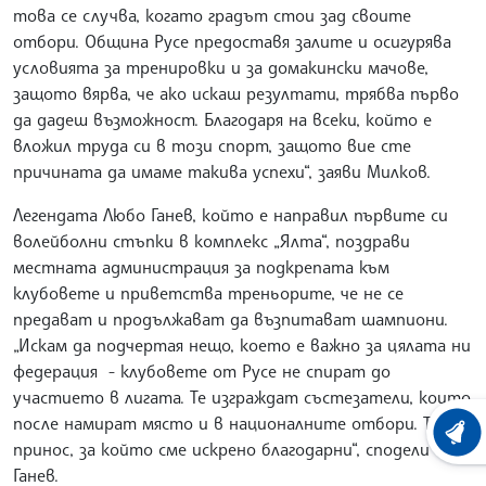
това се случва, когато градът стои зад своите
отбори. Община Русе предоставя залите и осигурява
условията за тренировки и за домакински мачове,
защото вярва, че ако искаш резултати, трябва първо
да дадеш възможност. Благодаря на всеки, който е
вложил труда си в този спорт, защото вие сте
причината да имаме такива успехи“, заяви Милков.
Легендата Любо Ганев, който е направил първите си
волейболни стъпки в комплекс „Ялта“, поздрави
местната администрация за подкрепата към
клубовете и приветства треньорите, че не се
предават и продължават да възпитават шампиони.
„Искам да подчертая нещо, което е важно за цялата ни
федерация - клубовете от Русе не спират до
участието в лигата. Те изграждат състезатели, които
после намират място и в националните отбори. Това е
ХРОНО
принос, за който сме искрено благодарни“, сподели
Ганев.