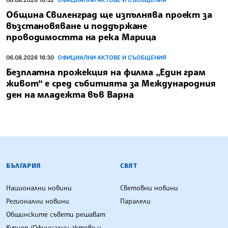
06.08.2026 16:32
ОФИЦИАЛНИ АКТОВЕ И СЪОБЩЕНИЯ
Община Свиленград ще изпълнява проект за
възстановяване и поддържане
проводимостта на река Марица
06.08.2026 16:30
ОФИЦИАЛНИ АКТОВЕ И СЪОБЩЕНИЯ
Безплатна прожекция на филма „Един грам
живот“ е сред събитията за Международния
ден на младежта във Варна
БЪЛГАРСКА ТЕЛЕГРАФНА АГЕНЦИЯ
БЪЛГАРИЯ
СВЯТ
Национални новини
Световни новини
Регионални новини
Паралели
Общинските съвети решават
Куриер (Официални актове и