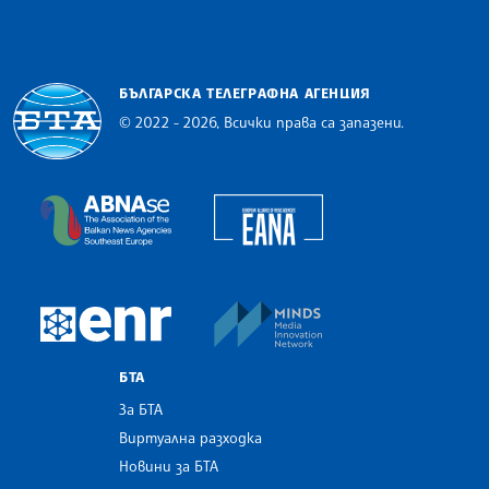
БЪЛГАРСКА ТЕЛЕГРАФНА АГЕНЦИЯ
© 2022 - 2026, Всички права са запазени.
Българска телеграфна агенция
European Alliance of N
The Assocoation of the Balkan News Agencies S
MINDS Media Innovatio
European Newsroom
БТА
За БТА
Виртуална разходка
Новини за БТА