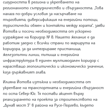
сигурността в региона и укрепването на
регионалното сътрудничество и свързаността. „Това
налага по-добри условия за насърчаване на
търговията, диверсификация на енергийни потоци,
туристически обмен и контакти между хората“, заяви
Йотова и посочи необходимостта от ускорено
изграждане на Коридор № 8. Нашето желание е да
работим заедно с всички страни по маршрута на
коридора, за да интегрираме пристанища,
железопътни линии, пътища и енергийна
инфраструктура в единен мултимодален коридор с
нарастващо геополитическо и икономическо значение,
каза държавният глава.
Илияна Йотова изтъкна и необходимостта от
укрепване на транспортната и енергийна свързаност
по оста Север-Юг. Тя постави акцент върху
реализирането на проекта за строителството на
„Дунав мост 3“ в района на Русе-Гюргево, където