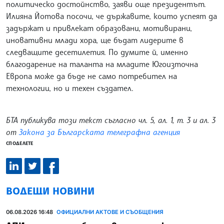
политическо достойнство, заяви още президентът.
Илияна Йотова посочи, че държавите, които успеят да
задържат и привлекат образовани, мотивирани,
иновативни млади хора, ще бъдат лидерите в
следващите десетилетия. По думите й, именно
благодарение на таланта на младите Югоизточна
Европа може да бъде не само потребител на
технологии, но и техен създател.
БТА публикува този текст съгласно чл. 5, ал. 1, т. 3 и ал. 3
от
Закона за Българската телеграфна агенция
СПОДЕЛЕТЕ
ВОДЕЩИ НОВИНИ
06.08.2026 16:48
ОФИЦИАЛНИ АКТОВЕ И СЪОБЩЕНИЯ