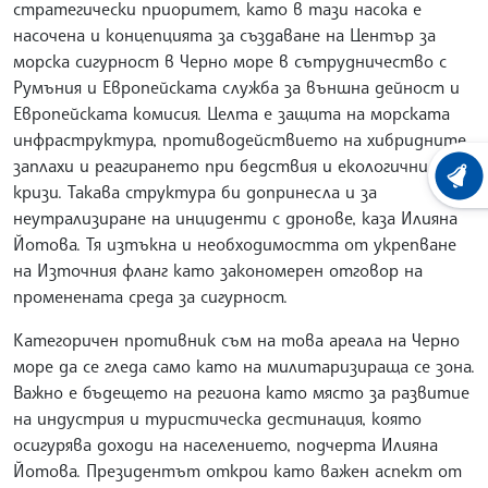
стратегически приоритет, като в тази насока е
насочена и концепцията за създаване на Център за
морска сигурност в Черно море в сътрудничество с
Румъния и Европейската служба за външна дейност и
Европейската комисия. Целта е защита на морската
инфраструктура, противодействието на хибридните
заплахи и реагирането при бедствия и екологични
ХРОНО
кризи. Такава структура би допринесла и за
неутрализиране на инциденти с дронове, каза Илияна
Йотова. Тя изтъкна и необходимостта от укрепване
на Източния фланг като закономерен отговор на
променената среда за сигурност.
Категоричен противник съм на това ареала на Черно
море да се гледа само като на милитаризираща се зона.
Важно е бъдещето на региона като място за развитие
на индустрия и туристическа дестинация, която
осигурява доходи на населението, подчерта Илияна
Йотова. Президентът открои като важен аспект от