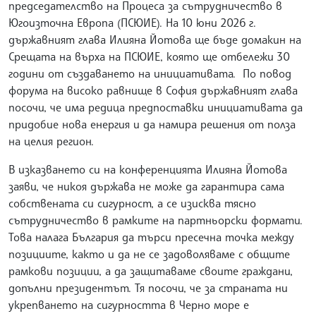
председателство на Процеса за сътрудничество в
Югоизточна Европа (ПСЮИЕ). На 10 юни 2026 г.
държавният глава Илияна Йотова ще бъде домакин на
Срещата на върха на ПСЮИЕ, която ще отбележи 30
години от създаването на инициативата. По повод
форума на високо равнище в София държавният глава
посочи, че има редица предпоставки инициативата да
придобие нова енергия и да намира решения от полза
на целия регион.
В изказването си на конференцията Илияна Йотова
заяви, че никоя държава не може да гарантира сама
собствената си сигурност, а се изисква тясно
сътрудничество в рамките на партньорски формати.
Това налага България да търси пресечна точка между
позициите, както и да не се задоволяваме с общите
рамкови позиции, а да защитаваме своите граждани,
допълни президентът. Тя посочи, че за страната ни
укрепването на сигурността в Черно море е