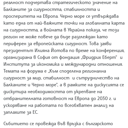
реалност подчертава стратегическото значение на
Балканите за сигурността, стабилността и
просперитета на Европа. Черно море се утвърждава
като една от най-важните точки на глобалната карта
на сигурността, а войната в Украйна показа, че този
регион не може повече да бъде разглеждан като
периферен за европейската сигурност. Това заяви
президентът Илияна Йотова по време на конференция,
организирана в София от фондация „Фридрих Еберт“ и
Института за икономика и международни отношения.
Темата на форума е „Към споделена регионална
сигурност за мир, стабилност и сътрудничество на
Балканите и Черно море“, а в рамките на дискусията се
дискутира необходимостта от укрепване на
отбранителната готовност на Европа до 2030 г. и
ускоряване на работата по всеобхватен анализ на
заплахите за ЕС.
Събитието се провежда във връзка с българското