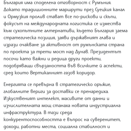
България има споделена отговорност с Румъния.
Докато традиционните маршрути през Суецкия канал
и Ормузкия пролив стават все по-рискови и скъпи,
фокусът на международната логистика се измества
към сухопътните алтернативи, където България заема
стратегическа позиция, заяви държавният глава и
изрази очакване за активност от румънската страна
по проекта за трети мост над Дунав. Президентът
посочи като важни и редица други проекти,
подобряващи свързаността във всичките й аспекти,
сред които Вертикалният газов коридор.
Енергията се превърна в стратегическо оръжие,
глобалните вериги за доставки се пренаредиха.
Изкуственият интелект, масивите от данни и
изчислителната мощ станаха новата индустриална
инфраструктура. В тази среда
конкурентоспособността е въпрос на суверенитет,
доходи, работни места, социална стабилност и