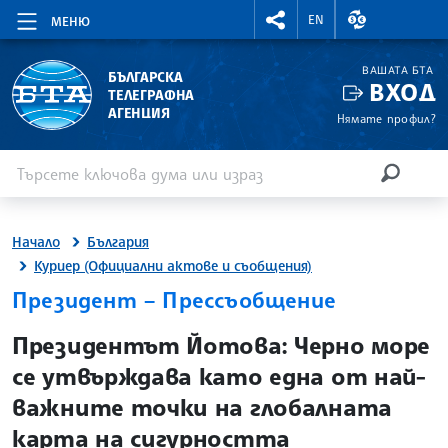
RIGHTMENU.SOCIAL
ВАЛУТНИ КУР
EN
МЕНЮ
ВАШАТА БТА
БЪЛГАРСКА
ВХОД
ТЕЛЕГРАФНА
АГЕНЦИЯ
Нямате профил?
Въведете ключова дума или израз
Търсене
ТЪРСЕН
Начало
България
Куриер (Официални актове и съобщения)
Президент – Прессъобщение
site.bta
Президентът Йотова: Черно море
се утвърждава като една от най-
важните точки на глобалната
карта на сигурността