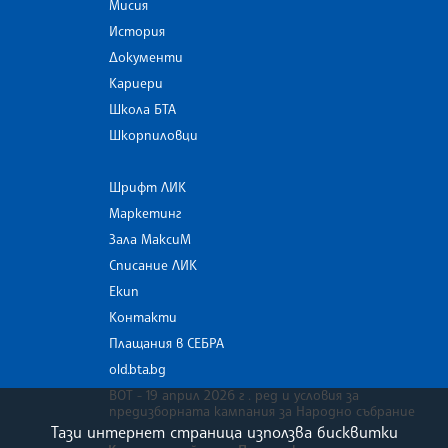
Мисия
История
Документи
Кариери
Школа БТА
Шкорпиловци
Шрифт ЛИК
Маркетинг
Зала МаксиМ
Списание ЛИК
Екип
Контакти
Плащания в СЕБРА
old.bta.bg
ВОТ - 19 април 2026 г . ред и условия за
предизборната кампания за Народно събрание
Тази интернет страница използва бисквитки