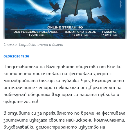
Снимка: Софийска опера и балет
07.06.2026 19:36
Представители на Вагнеровите общества от всички
континенти присъстваха на фестивала заедно с
многобройната българска публика. Чрез възхищението
от магичните четири спектакъла от „Пръстенът на
нибелунга“ обединиха възторга си нашата публика и
чуждите гости!
В отзивите си за преживяното по време на фестивала
зрителите изказаха своите най-искрени комплименти,
възхвалявайки демонстрираното изкуство на