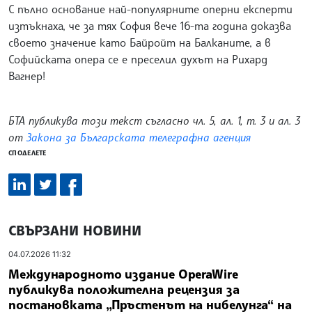
С пълно основание най-популярните оперни експерти
изтъкнаха, че за тях София вече 16-та година доказва
своето значение като Байройт на Балканите, а в
Софийската опера се е преселил духът на Рихард
Вагнер!
БТА публикува този текст съгласно чл. 5, ал. 1, т. 3 и ал. 3
от
Закона за Българската телеграфна агенция
СПОДЕЛЕТЕ
СВЪРЗАНИ НОВИНИ
04.07.2026 11:32
Международното издание OperaWire
публикува положителна рецензия за
постановката „Пръстенът на нибелунга“ на