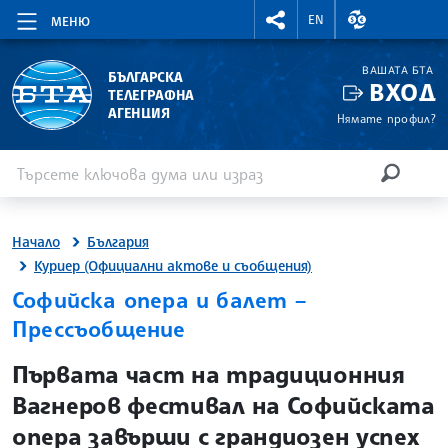
RIGHTMENU.SOCIAL
ВАЛУТНИ КУР
EN
МЕНЮ
ВАШАТА БТА
БЪЛГАРСКА
ВХОД
ТЕЛЕГРАФНА
АГЕНЦИЯ
Нямате профил?
Въведете ключова дума или израз
Търсене
ТЪРСЕН
Начало
България
Куриер (Официални актове и съобщения)
Софийска опера и балет –
Прессъобщение
site.bta
Първата част на традиционния
Вагнеров фестивал на Софийската
опера завърши с грандиозен успех