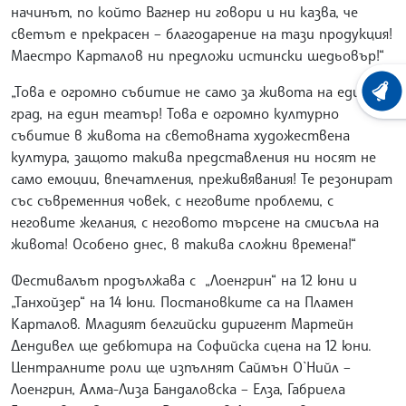
начинът, по който Вагнер ни говори и ни казва, че
светът е прекрасен – благодарение на тази продукция!
Маестро Карталов ни предложи истински шедьовър!“
„Това е огромно събитие не само за живота на един
ХРОНО
град, на един театър! Това е огромно културно
събитие в живота на световната художествена
култура, защото такива представления ни носят не
само емоции, впечатления, преживявания! Те резонират
със съвременния човек, с неговите проблеми, с
неговите желания, с неговото търсене на смисъла на
живота! Особено днес, в такива сложни времена!“
Фестивалът продължава с „Лоенгрин“ на 12 юни и
„Танхойзер“ на 14 юни. Постановките са на Пламен
Карталов. Младият белгийски диригент Мартейн
Дендивел ще дебютира на Софийска сцена на 12 юни.
Централните роли ще изпълнят Саймън О`Нийл –
Лоенгрин, Алма-Лиза Бандаловска – Елза, Габриела