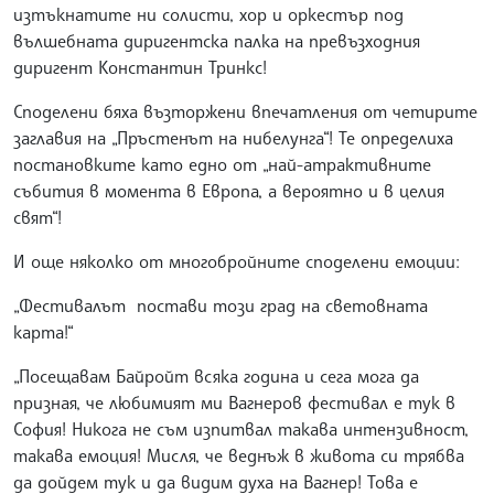
изтъкнатите ни солисти, хор и оркестър под
вълшебната диригентска палка на превъзходния
диригент Константин Тринкс!
Споделени бяха възторжени впечатления от четирите
заглавия на „Пръстенът на нибелунга“! Те определиха
постановките като едно от „най-атрактивните
събития в момента в Европа, а вероятно и в целия
свят“!
И още няколко от многобройните споделени емоции:
„Фестивалът постави този град на световната
карта!“
„Посещавам Байройт всяка година и сега мога да
призная, че любимият ми Вагнеров фестивал е тук в
София! Никога не съм изпитвал такава интензивност,
такава емоция! Мисля, че веднъж в живота си трябва
да дойдем тук и да видим духа на Вагнер! Това е