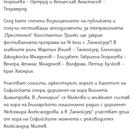
Георгиева – Ортруд и Венцеслав Анастасов –
Телрамунд.
След като спечели възхищението на публиката и
получи нестихващи аплодисменти за тетралогията
„Пръстенът“ Константин Тринкс ще закрие
фестивалната програма на 14 юни с „Танхойзер“! В
главните роли Мартин Илиев – Танхойзер, Елеонора
Джоджоска-Младенов – Елизабет, Габриела Георгиева –
Венера, Атанас Младенов – Волфрам, Петър Бучков –
крал Хайнрих.
Участват солисти, оркестърът, хорът и балетът на
Софийската опера, диригент на хора Виолета
Димитрова. В „Лоенгрин“ се включва и мъжкият състав
на хора на Българското национално радио с диригент
Любомира Александрова, а в „Танхойзер“ участват деца
от хора на Софийските момчета с ръководител
Александър Митев.