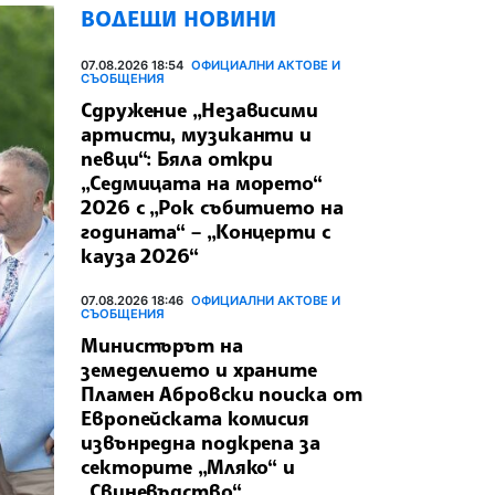
ВОДЕЩИ НОВИНИ
07.08.2026 18:54
ОФИЦИАЛНИ АКТОВЕ И
СЪОБЩЕНИЯ
Сдружение „Независими
артисти, музиканти и
певци“: Бяла откри
„Седмицата на морето“
2026 с „Рок събитието на
годината“ – „Концерти с
кауза 2026“
07.08.2026 18:46
ОФИЦИАЛНИ АКТОВЕ И
СЪОБЩЕНИЯ
Министърът на
земеделието и храните
Пламен Абровски поиска от
Европейската комисия
извънредна подкрепа за
секторите „Мляко“ и
„Свиневъдство“