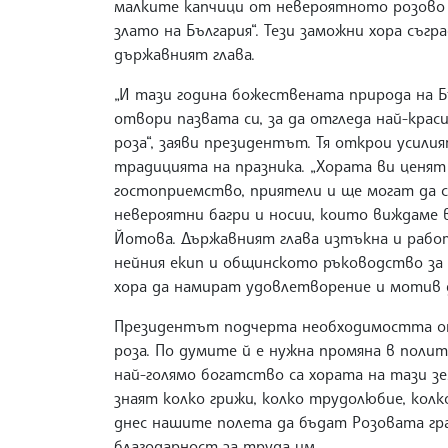
малките капчици от невероятното розово 
злато на България“. Тези заможни хора съгр
държавният глава.
„И тази година божествената природа на Б
отвори пазвата си, за да отгледа най-крас
роза“, заяви президентът. Тя открои усили
традицията на празника. „Хората ви ценя
гостоприемство, приятели и ще могат да се
невероятни багри и носии, които виждаме 
Йотова. Държавният глава изтъкна и работ
нейния екип и общинското ръководство за 
хора да намират удовлетворение и мотив д
Президентът подчерта необходимостта от
роза. По думите й е нужна промяна в поли
най-голямо богатство са хората на тази зе
знаят колко грижи, колко трудолюбие, колк
днес нашите полета да бъдат Розовата гра
благодарност за труда им.