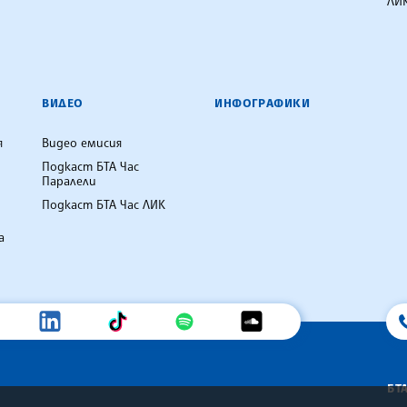
ЛИК
ВИДЕО
ИНФОГРАФИКИ
я
Видео емисия
Подкаст БТА Час
Паралели
Подкаст БТА Час ЛИК
а
БТ