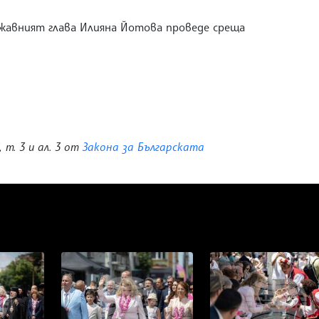
ржавният глава Илияна Йотова проведе среща
, т. 3 и ал. 3 от
Закона за Българската