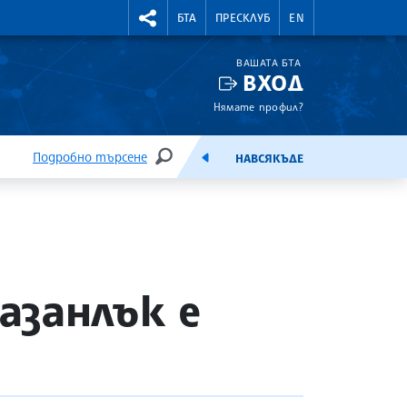
УТНИ КУРСОВЕ
RIGHTMENU.SOCIAL
БТА
ПРЕСКЛУБ
EN
ВАШАТА БТА
ВХОД
Нямате профил?
Подробно търсене
НАВСЯКЪДЕ
ТЪРСЕНЕ
ЕМИСИЯ
азанлък е