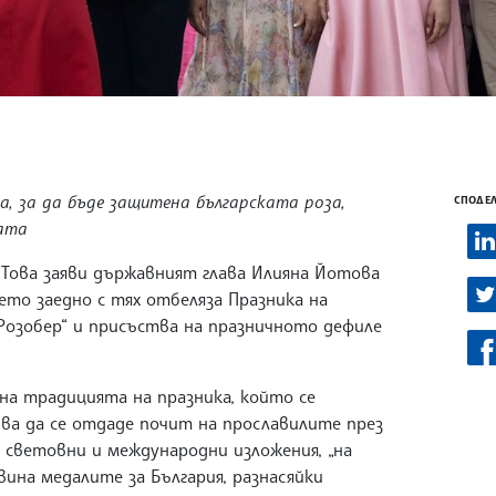
, за да бъде защитена българската роза,
СПОДЕЛ
зата
 Това заяви държавният глава Илияна Йотова
ето заедно с тях отбеляза Празника на
Розобер“ и присъства на празничното дефиле
а традицията на празника, който се
бва да се отдаде почит на прославилите през
 световни и международни изложения, „на
вина медалите за България, разнасяйки