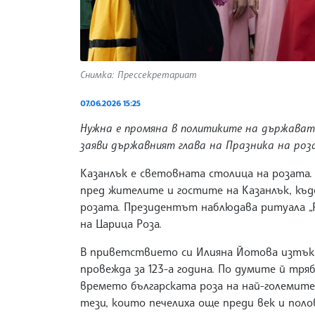
Снимка: Прессекретариат
07.06.2026 15:25
Нужна е промяна в политиките на държавата
заяви държавният глава на Празника на ро
Казанлък е световната столица на розата.
пред жителите и гостите на Казанлък, къд
розата. Президентът наблюдава ритуала „
на Царица Роза.
В приветствието си Илияна Йотова изтъкн
провежда за 123-а година. По думите й тря
времето българската роза на най-големите
тези, които печелиха още преди век и поло