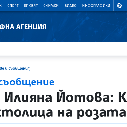
ВАЛ
К
СПОРТ
БГ СВЯТ
СНИМКИ
ВИДЕО
ИНФОГРАФИКИ
АФНА АГЕНЦИЯ
ве и съобщения)
ссъобщение
Илияна Йотова: К
столица на розата