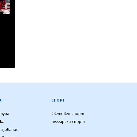
К
СПОРТ
лтура
Световен спорт
ка
Български спорт
разование