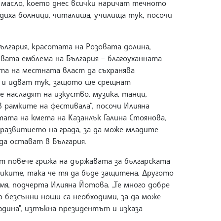
масло, което днес всички наричат течното
адиха болници, читалища, училища тук, посочи
ългария, красотата на Розовата долина,
ивата емблема на България – благоуханната
ята на местната власт да съхранява
т и идват тук, защото ще срещнат
 насладят на изкуство, музика, танци,
в рамките на фестивала“, посочи Илияна
ата на кмета на Казанлък Галина Стоянова,
развитието на града, за да може младите
а остават в България.
 повече грижа на държавата за българската
тиките, така че тя да бъде защитена. Другото
мя, подчерта Илияна Йотова. „Те много добре
о безсънни нощи са необходими, за да може
дина", изтъкна президентът и изказа