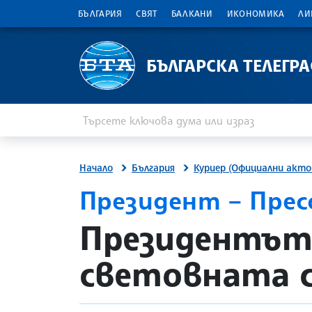
БЪЛГАРИЯ
СВЯТ
БАЛКАНИ
ИКОНОМИКА
ЛИ
БЪЛГАРСКА ТЕЛЕГР
Въведете ключова дума или израз
Търсене
Начало
България
Куриер (Официални акто
Президент – Пре
site.bta
Президентът 
световната 