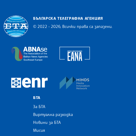
БЪЛГАРСКА ТЕЛЕГРАФНА АГЕНЦИЯ
© 2022 - 2026, Всички права са запазени.
Българска телеграфна агенция
European Alliance of N
The Assocoation of the Balkan News Agencies S
MINDS Media Innovatio
European Newsroom
БТА
За БТА
Виртуална разходка
Новини за БТА
Мисия