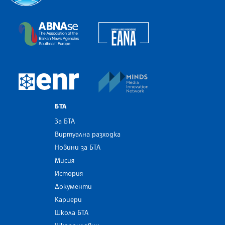
Българска телеграфна агенция
European Alliance of N
The Assocoation of the Balkan News Agencies S
MINDS Media Innovatio
European Newsroom
БТА
За БТА
Виртуална разходка
Новини за БТА
Мисия
История
Документи
Кариери
Школа БТА