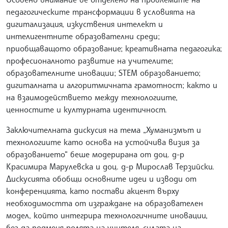
педагогическите трансформации в условията на
дигитализация, изкуствения интелект и
интелигентните образователни среди;
приобщаващото образование; креативната педагогика;
професионалното развитие на учителите;
образователните иновации; STEM образованието;
дигиталната и алгоритмичната грамотност; както и
на взаимодействието между технологиите,
ценностите и културната идентичност.
Заключителната дискусия на тема „Хуманизмът и
технологиите като основа на устойчива визия за
образованието“ беше модерирана от доц. д-р
Красимира Марулевска и доц. д-р Мирослав Терзийски.
Дискусията обобщи основните идеи и изводи от
конференцията, като постави акцент върху
необходимостта от изграждане на образователен
модел, който интегрира технологичните иновации,
без да подменя ролята на учителя, силата на