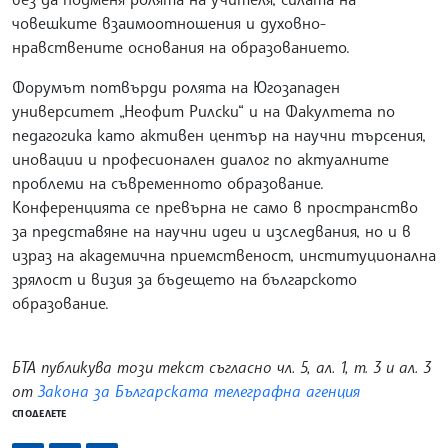
човешките взаимоотношения и духовно-
нравствените основания на образованието.
Форумът потвърди ролята на Югозападен
университет „Неофит Рилски“ и на Факултета по
педагогика като активен център на научни търсения,
иновации и професионален диалог по актуалните
проблеми на съвременното образование.
Конференцията се превърна не само в пространство
за представяне на научни идеи и изследвания, но и в
израз на академична приемственост, институционална
зрялост и визия за бъдещето на българското
образование.
БТА публикува този текст съгласно чл. 5, ал. 1, т. 3 и ал. 3
от
Закона за Българската телеграфна агенция
СПОДЕЛЕТЕ