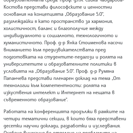
Костова представи философските и ценностни
основания на концепцията „Образование 5.0“,
разглеждайки я като пространство за хармония,
холистичност, баланс и благополучие между
индивидуалното и социалното, технологичното и
хуманистичното. Проф. д-р Янка Стоименова насочи
вниманието към предизвикателствата пред
подготовката на студентите-педагози и ролята на
университетите и образователните политики в
условията на „Образование 5.0“. Проф. д-р Румяна
Папанчева представи пленарен доклад на тема „От
технологии към компетентности: ролята на
изкуствения интелект и Интернет на нещата в
съвременното образование“.
Работата на конференцията продължи в рамките на
четири тематични секции, в които бяха представени
десетки научни доклади, разработки и изследвания.
Особено внимание бе отделено на проблемите на