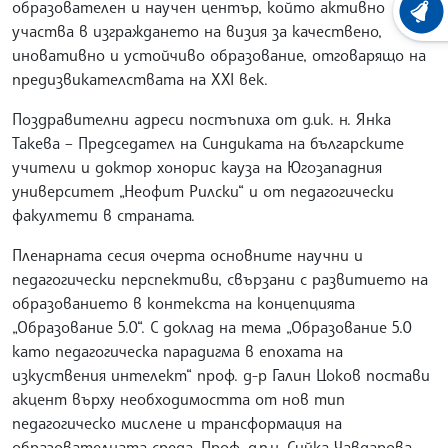
образователен и научен център, който активно
ХРОНО
участва в изграждането на визия за качествено,
иновативно и устойчиво образование, отговарящо на
предизвикателствата на XXI век.
Поздравителни адреси постъпиха от д.ик. н. Янка
Такева – Председател на Синдиката на българските
учители и доктор хонорис кауза на Югозападния
университет „Неофит Рилски“ и от педагогически
факултети в страната.
Пленарната сесия очерта основните научни и
педагогически перспективи, свързани с развитието на
образованието в контекста на концепцията
„Образование 5.0“. С доклад на тема „Образование 5.0
като педагогическа парадигма в епохата на
изкуствения интелект“ проф. д-р Галин Цоков постави
акцент върху необходимостта от нов тип
педагогическо мислене и трансформация на
образователната среда. Проф. д.п.н. Сийка Чавдарова-