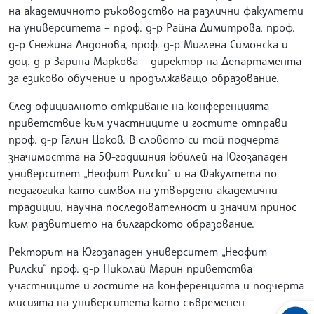
на академичното ръководство на различни факултети
на университета – проф. д-р Райна Димитрова, проф.
д-р Снежина Андонова, проф. д-р Миглена Симонска и
доц. д-р Зарина Маркова – директор на Департамента
за езиково обучение и продължаващо образование.
След официалното откриване на конференцията
приветствие към участниците и гостите отправи
проф. д-р Галин Цоков. В словото си той подчерта
значимостта на 50-годишния юбилей на Югозападен
университет „Неофит Рилски“ и на Факултета по
педагогика като символ на утвърдени академични
традиции, научна последователност и значим принос
към развитието на българското образование.
Ректорът на Югозападен университет „Неофит
Рилски“ проф. д-р Николай Марин приветства
участниците и гостите на конференцията и подчерта
мисията на университета като съвременен