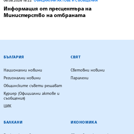
06.08.2026 18:22
ОФИЦИАЛНИ АКТОВЕ И СЪОБЩЕНИЯ
Информация от пресцентъра на
Министерство на отбраната
БЪЛГАРСКА ТЕЛЕГРАФНА АГЕНЦИЯ
БЪЛГАРИЯ
СВЯТ
Национални новини
Световни новини
Регионални новини
Паралели
Общинските съвети решават
Куриер (Официални актове и
съобщения)
ЦИК
БАЛКАНИ
ИКОНОМИКА