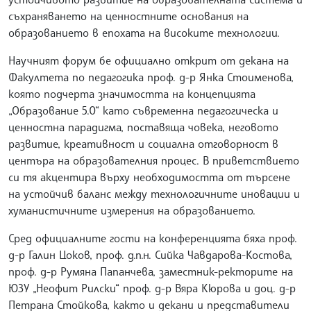
съхраняването на ценностните основания на
образованието в епохата на високите технологии.
Научният форум бе официално открит от декана на
Факултета по педагогика проф. д-р Янка Стоименова,
която подчерта значимостта на концепцията
„Образование 5.0“ като съвременна педагогическа и
ценностна парадигма, поставяща човека, неговото
развитие, креативност и социална отговорност в
центъра на образователния процес. В приветствието
си тя акцентира върху необходимостта от търсене
на устойчив баланс между технологичните иновации и
хуманистичните измерения на образованието.
Сред официалните гости на конференцията бяха проф.
д-р Галин Цоков, проф. д.п.н. Сийка Чавдарова-Костова,
проф. д-р Румяна Папанчева, заместник-ректорите на
ЮЗУ „Неофит Рилски“ проф. д-р Вяра Кюрова и доц. д-р
Петрана Стойкова, както и декани и представители