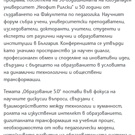
университет „Неофит Рилски“ и 50 години от
създаването на Факултета по педагогика. Научният
форум събра учени, университетски преподаватели,
изследователи, докторанти, учители, студенти и
експерти от различни научни и образователни
институции в България. Конференцията се утвърди
като значимо пространство за научен диалог,
професионален обмен и споделяне на иновативни идеи,
свързани с бъдещето на образованието в условията
на динамични технологични и обществени
трансформации.
Темата „Образование 5.0“ постави във фокуса на
научните дискусии въпроси, свързани с
взаимодействието между технологии и хуманност,
ролята на изкуствения интелект в образованието,
дигиталната трансформация на учебния процес,
необходимостта от нови педагогически модели,
устойчивото развитие на образователната система и