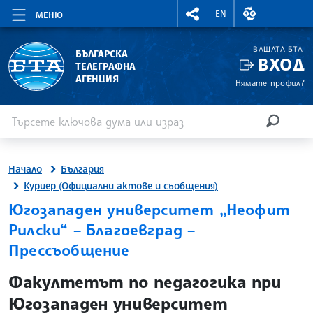
RIGHTMENU.SOCIAL
ВАЛУТНИ КУР
EN
МЕНЮ
ВАШАТА БТА
БЪЛГАРСКА
ВХОД
ТЕЛЕГРАФНА
АГЕНЦИЯ
Нямате профил?
Въведете ключова дума или израз
Търсене
ТЪРСЕН
Начало
България
Куриер (Официални актове и съобщения)
Югозападен университет „Неофит
Рилски“ – Благоевград –
Прессъобщение
site.bta
Факултетът по педагогика при
Югозападен университет