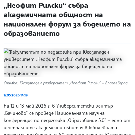
„Неофит Рилски“ събра
академичната общност на
национален форум за бъдещето на
образованието
Снимка: Югозападен университет „Неофит Рилски“ – Благоевград
17.05.2026 14:19
На 12 и 13 май 2026 г. в Университетски център
„Бачиново“ се проведе Националната научна
конференция по педагогика „Образование 5.0“ – едно от
централните академични събития в юбилейната
програма, посветена на 50-годишнината на Югозападен