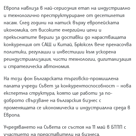
Европа навлиза в най-сериозния етап на индустриално
и технологично преструктуриране от десетилетия
насам. След години на натиск върху европейската
икономика, от високите енергийни цени и
прекъснатите вериги за доставки до нарастващата
конкуренция от САЩ и Китай, Брюксел вече пренасочва
политики, регулации и инвестиции към ускорена
реиндустриализация, чисти технологии, дигитализация
и стратегическа автономия.
На този фон Българската търговско-промишлена
палата учреди Съвет за конкурентоспособност — нова
експертна структура, която ще работи за по-
доброто свързване на българския бизнес с
променящата се икономическа и индустриална среда в
Европа.
Учредяването на Съвета се състоя на 11 май в БТПП с
участието на представители на бизнеса,