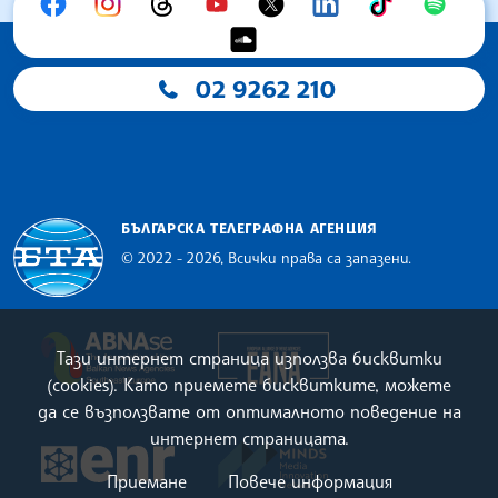
02 9262 210
БЪЛГАРСКА ТЕЛЕГРАФНА АГЕНЦИЯ
© 2022 - 2026, Всички права са запазени.
Българска телеграфна агенция
European Alliance of N
The Assocoation of the Balkan News Agencies S
Тази интернет страница използва бисквитки
(cookies). Като приемете бисквитките, можете
да се възползвате от оптималното поведение на
интернет страницата.
MINDS Media Innovatio
European Newsroom
Приемане
Повече информация