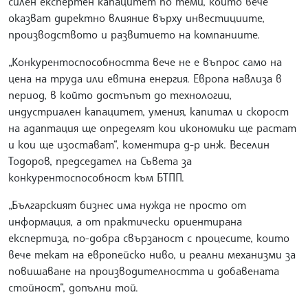
силен експертен капацитет по теми, които вече
оказват директно влияние върху инвестициите,
производството и развитието на компаниите.
„Конкурентоспособността вече не е въпрос само на
цена на труда или евтина енергия. Европа навлиза в
период, в който достъпът до технологии,
индустриален капацитет, умения, капитал и скорост
на адаптация ще определят кои икономики ще растат
и кои ще изостават“, коментира д-р инж. Веселин
Тодоров, председател на Съвета за
конкурентоспособност към БТПП.
„Българският бизнес има нужда не просто от
информация, а от практически ориентирана
експертиза, по-добра свързаност с процесите, които
вече текат на европейско ниво, и реални механизми за
повишаване на производителността и добавената
стойност“, допълни той.