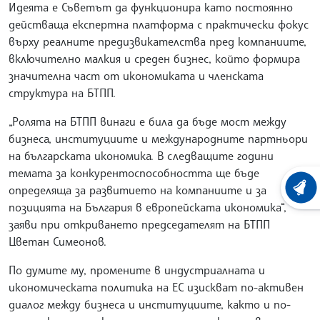
Идеята е Съветът да функционира като постоянно
действаща експертна платформа с практически фокус
върху реалните предизвикателства пред компаниите,
включително малкия и среден бизнес, който формира
значителна част от икономиката и членската
структура на БТПП.
„Ролята на БТПП винаги е била да бъде мост между
бизнеса, институциите и международните партньори
на българската икономика. В следващите години
темата за конкурентоспособността ще бъде
определяща за развитието на компаниите и за
ХРОНО
позицията на България в европейската икономика“,
заяви при откриването председателят на БТПП
Цветан Симеонов.
По думите му, промените в индустриалната и
икономическата политика на ЕС изискват по-активен
диалог между бизнеса и институциите, както и по-