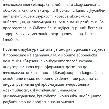
технологичния сектор, енергийната и академичната
общност, както и експерти в области като изкуствен
интелект, киберсигурност, кръгова икономика,
инвестиции, дигитализация и регионално развитие. За
председател на Съвета беше избран д-р инж. Веселин
Тодоров, а за заместник-председател — доц. Косьо
Стойчев.
Новата структура ще има за цел да подпомага бизнеса
в процесите на адаптация към новите европейски
политики, свързани с конкурентоспособността,
индустриалната трансформация, достъпа до
технологии, инвестиции и квалифицирани кадри. Сред
основните теми, по които Съветът ще работи, са
индустриалната декарбонизация, енергийната
ефективност, изкуственият интелект,
дигитализацията, кръговата икономика, иновациите и
развитието на професионални умения.