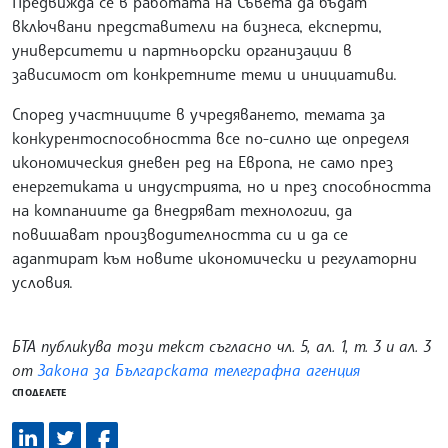
Предвижда се в работата на Съвета да бъдат
включвани представители на бизнеса, експерти,
университети и партньорски организации в
зависимост от конкретните теми и инициативи.
Според участниците в учредяването, темата за
конкурентоспособността все по-силно ще определя
икономическия дневен ред на Европа, не само през
енергетиката и индустрията, но и през способността
на компаниите да внедряват технологии, да
повишават производителността си и да се
адаптират към новите икономически и регулаторни
условия.
БТА публикува този текст съгласно чл. 5, ал. 1, т. 3 и ал. 3
от
Закона за Българската телеграфна агенция
СПОДЕЛЕТЕ