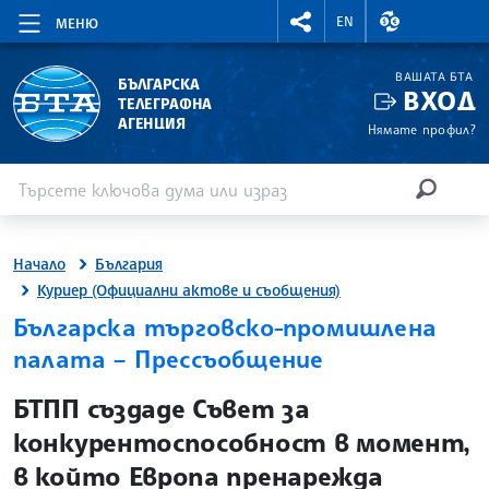
RIGHTMENU.SOCIAL
ВАЛУТНИ КУР
EN
МЕНЮ
ВАШАТА БТА
БЪЛГАРСКА
ВХОД
ТЕЛЕГРАФНА
АГЕНЦИЯ
Нямате профил?
Въведете ключова дума или израз
Търсене
ТЪРСЕН
Начало
България
Куриер (Официални актове и съобщения)
Българска търговско-промишлена
палата – Прессъобщение
site.bta
БТПП създаде Съвет за
конкурентоспособност в момент,
в който Европа пренарежда