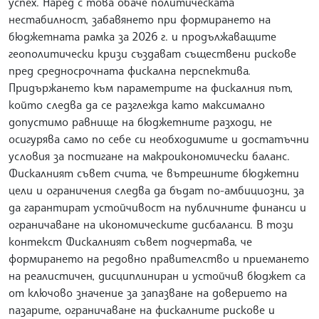
успех. Наред с това обаче политическата
нестабилност, забавянето при формирането на
бюджетната рамка за 2026 г. и продължаващите
геополитически кризи създават съществени рискове
пред средносрочната фискална перспектива.
Придържането към параметрите на фискалния път,
който следва да се разглежда като максимално
допустимо равнище на бюджетните разходи, не
осигурява само по себе си необходимите и достатъчни
условия за постигане на макроикономически баланс.
Фискалният съвет счита, че вътрешните бюджетни
цели и ограничения следва да бъдат по-амбициозни, за
да гарантират устойчивост на публичните финанси и
ограничаване на икономическите дисбаланси. В този
контекст Фискалният съвет подчертава, че
формирането на редовно правителство и приемането
на реалистичен, дисциплиниран и устойчив бюджет са
от ключово значение за запазване на доверието на
пазарите, ограничаване на фискалните рискове и