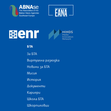
European Alliance of N
The Assocoation of the Balkan News Agencies S
MINDS Media Innovatio
European Newsroom
БТА
За БТА
Виртуална разходка
Новини за БТА
Мисия
История
Документи
Кариери
Школа БТА
Шкорпиловци