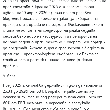
2026 г.: Поради политическа нестабилност (оставка на
правителство в края на 2025 г. и парламентарни
избори на 19 април 2026 г.) няма приет редовен
бюджет. Прилага се временен закон за събиране на
приходи и извършване на разходи. Фискалният съвет
счита, че липсата на средносрочна рамка създава
съществено ниво на несигурност и препоръчва на
новото редовно правителство в оперативен порядък
да представи Актуализирана средносрочна бюджетна
прогноза и проектобюджет, съобразени с Пакта за
стабилност и растеж и националните фискални
правила.
4. Дълг
През 2025 г. се очаква държавният дълг да нарасне от
23,8% до 29,9% от БВП. Въпреки че равнището му
остава значително под референтната стойност от
60% от БВП, темпът на нарастване заслужава
внимание. Увеличението е свързано основно с