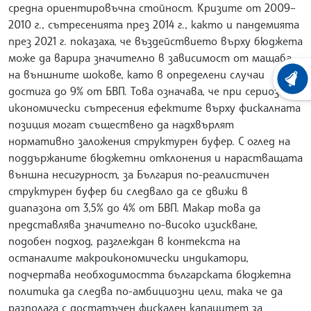
средна ориентировъчна стойност. Кризите от 2009–
2010 г., сътресенията през 2014 г., както и пандемията
през 2021 г. показаха, че въздействието върху бюджета
може да варира значително в зависимост от мащаба
на външните шокове, като в определени случаи
ХРОНО
достига до 9% от БВП. Това означава, че при сериозни
икономически сътресения ефектите върху фискалната
позиция могат съществено да надхвърлят
нормативно заложения структурен буфер. С оглед на
поддържаните бюджетни отклонения и нарастващата
външна несигурност, за България по-реалистичен
структурен буфер би следвало да се движи в
диапазона от 3,5% до 4% от БВП. Макар това да
представлява значително по-високо изискване,
подобен подход, разглеждан в контекста на
останалите макроикономически индикатори,
подчертава необходимостта българската бюджетна
политика да следва по-амбициозни цели, така че да
разполага с достатъчен фискален капацитет за