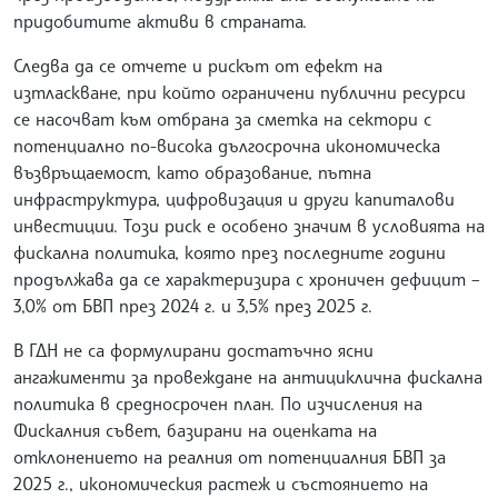
придобитите активи в страната.
Следва да се отчете и рискът от ефект на
изтласкване, при който ограничени публични ресурси
се насочват към отбрана за сметка на сектори с
потенциално по-висока дългосрочна икономическа
възвръщаемост, като образование, пътна
инфраструктура, цифровизация и други капиталови
инвестиции. Този риск е особено значим в условията на
фискална политика, която през последните години
продължава да се характеризира с хроничен дефицит –
3,0% от БВП през 2024 г. и 3,5% през 2025 г.
В ГДН не са формулирани достатъчно ясни
ангажименти за провеждане на антициклична фискална
политика в средносрочен план. По изчисления на
Фискалния съвет, базирани на оценката на
отклонението на реалния от потенциалния БВП за
2025 г., икономическия растеж и състоянието на