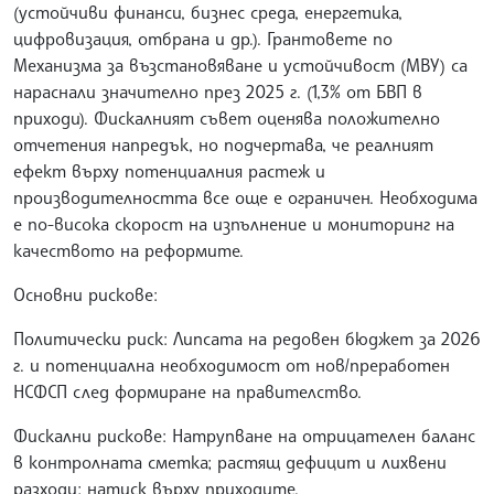
(устойчиви финанси, бизнес среда, енергетика,
цифровизация, отбрана и др.). Грантовете по
Механизма за възстановяване и устойчивост (МВУ) са
нараснали значително през 2025 г. (1,3% от БВП в
приходи). Фискалният съвет оценява положително
отчетения напредък, но подчертава, че реалният
ефект върху потенциалния растеж и
производителността все още е ограничен. Необходима
е по-висока скорост на изпълнение и мониторинг на
качеството на реформите.
Основни рискове:
Политически риск: Липсата на редовен бюджет за 2026
г. и потенциална необходимост от нов/преработен
НСФСП след формиране на правителство.
Фискални рискове: Натрупване на отрицателен баланс
в контролната сметка; растящ дефицит и лихвени
разходи; натиск върху приходите.