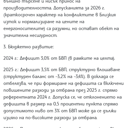
външно търсене и нисък принос на
производителността. Допусканията за 2026 г.
(краткосрочен характер на конфликтите в Близкия
изток и нормализиране на цените на
енергоносителите) са разумни, но остават обект на
значителна несигурност.
3. Бюджетно развитие:
2024 г.: Дефицит 3,0% от БВП (в рамките на целта).
2025 г.: Дефицит 3,5% от БВП, структурно влошаване
(структурен баланс от –3,2% на –3,4%). В доклада се
отбелязва, че при формиране на дефицита са включени
повишените разходи за отбрана през 2025 г. спрямо
референтната 2024 г. Допуска се, че отклонението на
дефицита в размер на 0,5 процентни пункта спрямо
допустимото ниво от 3% от БВП може да се дължи
изцяло на по-високите разходи за отбрана.