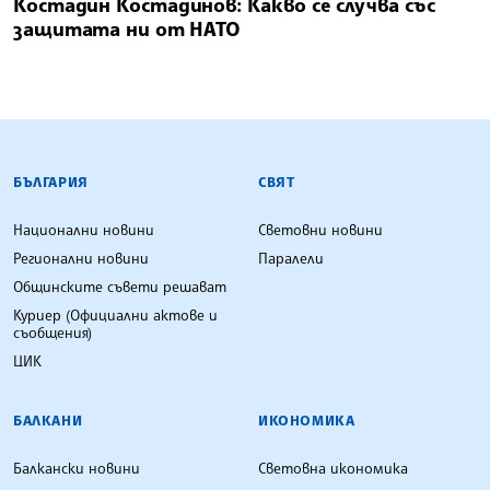
Костадин Костадинов: Какво се случва със
защитата ни от НАТО
БЪЛГАРСКА ТЕЛЕГРАФНА АГЕНЦИЯ
БЪЛГАРИЯ
СВЯТ
Национални новини
Световни новини
Регионални новини
Паралели
Общинските съвети решават
Куриер (Официални актове и
съобщения)
ЦИК
БАЛКАНИ
ИКОНОМИКА
Балкански новини
Световна икономика