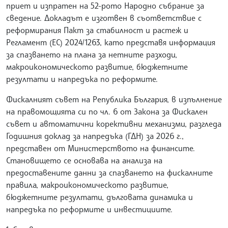
приет и изпратен на 52-рото Народно събрание за
сведение. Докладът е изготвен в съответствие с
реформирания Пакт за стабилност и растеж и
Регламент (ЕС) 2024/1263, като представя информация
за спазването на плана за нетните разходи,
макроикономическото развитие, бюджетните
резултати и напредъка по реформите.
Фискалният съвет на Република България, в изпълнение
на правомощията си по чл. 6 от Закона за Фискален
съвет и автоматични корективни механизми, разгледа
Годишния доклад за напредъка (ГДН) за 2026 г.,
представен от Министерството на финансите.
Становището се основава на анализа на
предоставените данни за спазването на фискалните
правила, макроикономическото развитие,
бюджетните резултати, дълговата динамика и
напредъка по реформите и инвестициите.