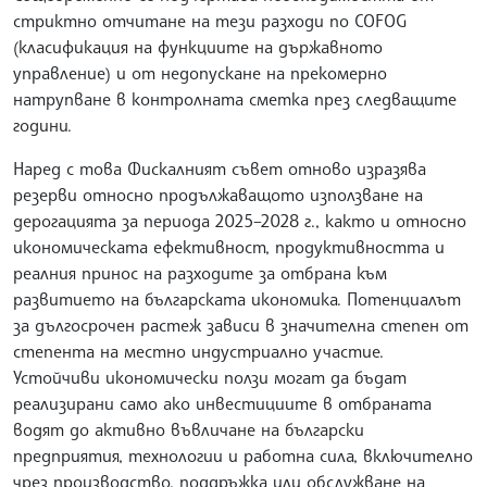
стриктно отчитане на тези разходи по COFOG
(класификация на функциите на държавното
управление) и от недопускане на прекомерно
натрупване в контролната сметка през следващите
години.
Наред с това Фискалният съвет отново изразява
резерви относно продължаващото използване на
дерогацията за периода 2025–2028 г., както и относно
икономическата ефективност, продуктивността и
реалния принос на разходите за отбрана към
развитието на българската икономика. Потенциалът
за дългосрочен растеж зависи в значителна степен от
степента на местно индустриално участие.
Устойчиви икономически ползи могат да бъдат
реализирани само ако инвестициите в отбраната
водят до активно въвличане на български
предприятия, технологии и работна сила, включително
чрез производство, поддръжка или обслужване на