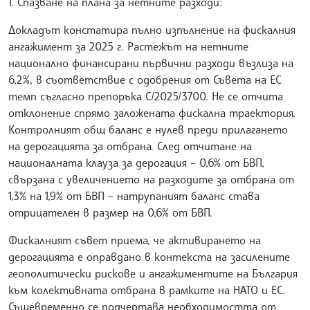
1. Спазване на плана за нетните разходи:
Докладът констатира пълно изпълнение на фискалния
ангажимент за 2025 г. Растежът на нетните
национално финансирани първични разходи възлиза на
6,2%, в съответствие с одобрения от Съвета на ЕС
темп съгласно препоръка C/2025/3700. Не се отчита
отклонение спрямо заложената фискална траектория.
Контролният общ баланс е нулев преди прилагането
на дерогацията за отбрана. След отчитане на
националната клауза за дерогация – 0,6% от БВП,
свързана с увеличението на разходите за отбрана от
1,3% на 1,9% от БВП – натрупаният баланс става
отрицателен в размер на 0,6% от БВП.
Фискалният съвет приема, че активирането на
дерогацията е оправдано в контекста на засилените
геополитически рискове и ангажиментите на България
към колективната отбрана в рамките на НАТО и ЕС.
Същевременно се подчертава необходимостта от