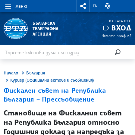
RIGHTMENU.SOCIAL
ВАЛУТНИ КУР
EN
МЕНЮ
ВАШАТА БТА
БЪЛГАРСКА
ВХОД
ТЕЛЕГРАФНА
АГЕНЦИЯ
Нямате профил?
Въведете ключова дума или израз
Търсене
ТЪРСЕН
Начало
България
Куриер (Официални актове и съобщения)
Фискален съвет на Република
България – Прессъобщение
site.bta
Становище на Фискалния съвет
на Република България относно
Годишния доклад за напредъка за