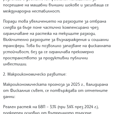
посрещане на мащабни външни шокове и засилваща се
международна нестабилност.
Поради това увеличението на разходите за отбрана
следва да бъде поне частично компенсирано чрез
ограничаване на растежа на текущите разходи,
включително разходите за възнаграждения и социални
трансфери. Това би позволило запазване на фискалната
устойчивост, без да се ограничава прекомерно
пространството за продуктивни публични
инвестиции.
2. Макроикономическо развитие:
Макроикономическата прогноза за 2025 г., валидирана
от Фискалния съвет, се потвърждава от отчетните
данни:
Реален растеж на БВП – 3,1% (при 3,4% през 2024 г.),
подкрепен основно от вътрешното търсене