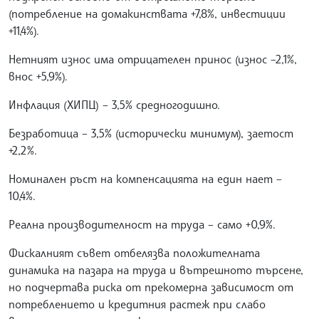
(потребление на домакинствата +7,8%, инвестиции
+11,4%).
Нетният износ има отрицателен принос (износ –2,1%,
внос +5,9%).
Инфлация (ХИПЦ) – 3,5% средногодишно.
Безработица – 3,5% (исторически минимум), заетост
+2,2%.
Номинален ръст на компенсацията на един нает –
10,4%.
Реална производителност на труда – само +0,9%.
Фискалният съвет отбелязва положителната
динамика на пазара на труда и вътрешното търсене,
но подчертава риска от прекомерна зависимост от
потреблението и кредитния растеж при слабо