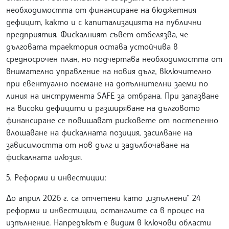
необходимостта от финансиране на бюджетния
дефицит, както и с капитализацията на публични
предприятия. Фискалният съвет отбелязва, че
дълговата траектория остава устойчива в
средносрочен план, но подчертава необходимостта от
внимателно управление на новия дълг, включително
при евентуално поемане на допълнителни заеми по
линия на инструмента SAFE за отбрана. При запазване
на високи дефицити и разширяване на дълговото
финансиране се повишават рисковете от постепенно
влошаване на фискалната позиция, засилване на
зависимостта от нов дълг и задълбочаване на
фискалната илюзия.
5. Реформи и инвестиции:
До април 2026 г. са отчетени като „изпълнени“ 24
реформи и инвестиции, останалите са в процес на
изпълнение. Напредъкът е видим в ключови области