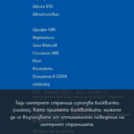
Школа БТА
Шкорпиловци
Шрифт ЛИК
Маркетинг
Зала МаксиМ
Списание ЛИК
Екип
Контакти
Плащания в СЕБРА
old.bta.bg
ВОТ - 19 април 2026 г . ред и условия за
предизборната кампания за Народно събрание
Тази интернет страница използва бисквитки
Карта на сайта
Политика за
(cookies). Като приемете бисквитките, можете
поверителност
Общи условия
Декларация
да се възползвате от оптималното поведение на
за достъпност
интернет страницата.
Профил на купувача