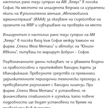
настъпил рано тази сутрин на АМ „Хемус“ в посока
София. На мястото на инцидента веднага са изпратени
екипи на Изпълнителна агенция „Автомобилна
администрация“ (ИААА) за оказване на съдействие на
органите на МВР и извършване на проверка на място.
Инцидентът е настъпил рано тази сутрин на АМ
„Хемус“ в посока вход към София между камион на
фирма „Стели Мега Метали" и автобус на “Юнион
Ивкони”, пътуващ по маршрут Добрич – София.
Първоначалните данни показват, че и двамата водачи
са правоспособни и притежават валидни карти за
квалификация. Превозните средства са преминали
задължителните периодични технически прегледи, а
превозвачите разполагат с валидни лицензи. При
фирма „Стели Мега Метали" е установено, че
финансовата стабилност е изтекла, като повече
подробности ще бъдат установени по време на
проверката във фирмата.