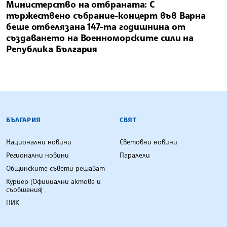
Министерство на отбраната: С
тържествено събрание-концерт във Варна
беше отбелязана 147-та годишнина от
създаването на Военноморските сили на
Република България
БЪЛГАРСКА ТЕЛЕГРАФНА АГЕНЦИЯ
БЪЛГАРИЯ
СВЯТ
Национални новини
Световни новини
Регионални новини
Паралели
Общинските съвети решават
Куриер (Официални актове и
съобщения)
ЦИК