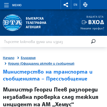
RIGHTMENU.SOCIAL
ВАЛУТНИ КУР
EN
МЕНЮ
ВАШАТА БТА
БЪЛГАРСКА
ВХОД
ТЕЛЕГРАФНА
АГЕНЦИЯ
Нямате профил?
Въведете ключова дума или израз
Търсене
ТЪРСЕН
Начало
България
Куриер (Официални актове и съобщения)
Министерство на транспорта и
съобщенията – Прессъобщение
site.bta
Министър Георги Пеев разпореди
незабавна проверка след тежкия
инцидент на АМ „Хемус“