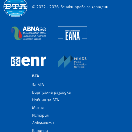
© 2022 - 2026, Всички права са запазени.
Българска телеграфна агенция
European Alliance of N
The Assocoation of the Balkan News Agencies S
MINDS Media Innovatio
European Newsroom
БТА
За БТА
Виртуална разходка
Новини за БТА
Мисия
История
Документи
Кариери