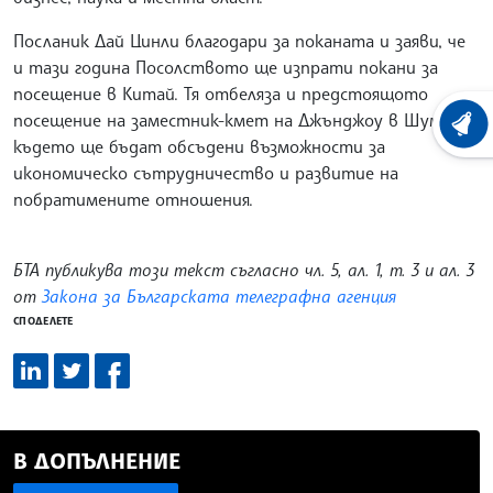
Посланик Дай Цинли благодари за поканата и заяви, че
и тази година Посолството ще изпрати покани за
посещение в Китай. Тя отбеляза и предстоящото
посещение на заместник-кмет на Джънджоу в Шумен,
ХРОНО
където ще бъдат обсъдени възможности за
икономическо сътрудничество и развитие на
побратимените отношения.
БТА публикува този текст съгласно чл. 5, ал. 1, т. 3 и ал. 3
от
Закона за Българската телеграфна агенция
СПОДЕЛЕТЕ
В ДОПЪЛНЕНИЕ