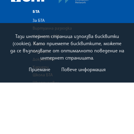
БТА
За БТА
Виртуална разходка
Тази интернет страница използва бисквитки
Новини за БТА
(cookies). Като приемете бисквитките, можете
Мисия
да се възползвате от оптималното поведение на
История
интернет страницата.
Документи
Кариери
Приемане
Повече информация
Школа БТА
Шкорпиловци
Шрифт ЛИК
Маркетинг
Зала МаксиМ
Списание ЛИК
Екип