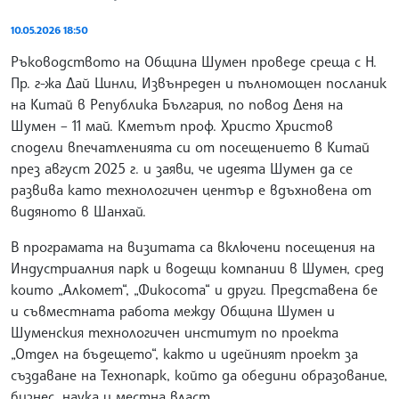
10.05.2026 18:50
Ръководството на Община Шумен проведе среща с Н.
Пр. г-жа Дай Цинли, Извънреден и пълномощен посланик
на Китай в Република България, по повод Деня на
Шумен – 11 май. Кметът проф. Христо Христов
сподели впечатленията си от посещението в Китай
през август 2025 г. и заяви, че идеята Шумен да се
развива като технологичен център е вдъхновена от
видяното в Шанхай.
В програмата на визитата са включени посещения на
Индустриалния парк и водещи компании в Шумен, сред
които „Алкомет“, „Фикосота“ и други. Представена бе
и съвместната работа между Община Шумен и
Шуменския технологичен институт по проекта
„Отдел на бъдещето“, както и идейният проект за
създаване на Технопарк, който да обедини образование,
бизнес, наука и местна власт.