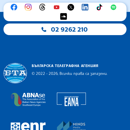
02 9262 210
БЪЛГАРСКА ТЕЛЕГРАФНА АГЕНЦИЯ
© 2022 - 2026, Всички права са запазени.
Българска телеграфна агенция
European Alliance of N
The Assocoation of the Balkan News Agencies S
MINDS Media Innovatio
European Newsroom