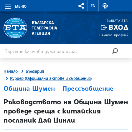
RIGHTMENU.SOCIAL
ВАЛУТНИ КУР
EN
МЕНЮ
ВАШАТА БТА
БЪЛГАРСКА
ВХОД
ТЕЛЕГРАФНА
АГЕНЦИЯ
Нямате профил?
Въведете ключова дума или израз
Търсене
ТЪРСЕН
Начало
България
Куриер (Официални актове и съобщения)
Община Шумен – Прессъобщение
site.bta
Ръководството на Община Шумен
проведе среща с китайския
посланик Дай Цинли