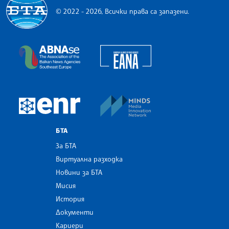
© 2022 - 2026, Всички права са запазени.
Българска телеграфна агенция
European Alliance of N
The Assocoation of the Balkan News Agencies S
MINDS Media Innovatio
European Newsroom
БТА
За БТА
Виртуална разходка
Новини за БТА
Мисия
История
Документи
Кариери