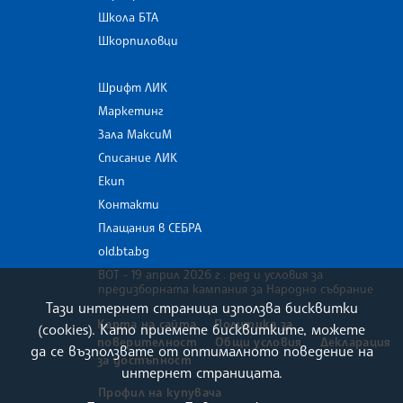
Школа БТА
Шкорпиловци
Шрифт ЛИК
Маркетинг
Зала МаксиМ
Списание ЛИК
Екип
Контакти
Плащания в СЕБРА
old.bta.bg
ВОТ - 19 април 2026 г . ред и условия за
предизборната кампания за Народно събрание
Тази интернет страница използва бисквитки
Карта на сайта
Политика за
(cookies). Като приемете бисквитките, можете
поверителност
Общи условия
Декларация
да се възползвате от оптималното поведение на
за достъпност
интернет страницата.
Профил на купувача