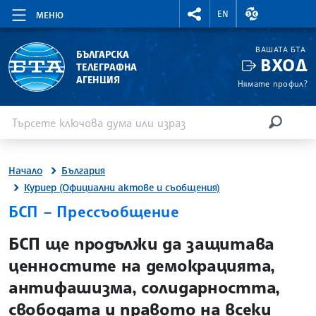
RIGHTMENU.SOCIAL
ВАЛУТНИ КУР
EN
МЕНЮ
ВАШАТА БТА
БЪЛГАРСКА
ВХОД
ТЕЛЕГРАФНА
АГЕНЦИЯ
Нямате профил?
Въведете ключова дума или израз
Търсене
ТЪРСЕН
Начало
България
Куриер (Официални актове и съобщения)
БСП – Прессъобщение
site.bta
БСП ще продължи да защитава
ценностите на демокрацията,
антифашизма, солидарността,
свободата и правото на всеки