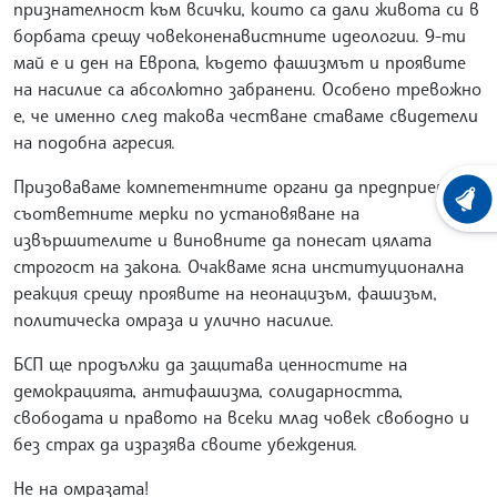
признателност към всички, които са дали живота си в
борбата срещу човеконенавистните идеологии. 9-ти
май е и ден на Европа, където фашизмът и проявите
на насилие са абсолютно забранени. Особено тревожно
е, че именно след такова честване ставаме свидетели
на подобна агресия.
Призоваваме компетентните органи да предприемат
ХРОНО
съответните мерки по установяване на
извършителите и виновните да понесат цялата
строгост на закона. Очакваме ясна институционална
реакция срещу проявите на неонацизъм, фашизъм,
политическа омраза и улично насилие.
БСП ще продължи да защитава ценностите на
демокрацията, антифашизма, солидарността,
свободата и правото на всеки млад човек свободно и
без страх да изразява своите убеждения.
Не на омразата!