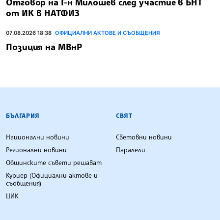
Отговор на Г-н Милошев след участие в БНТ
от ИК в НАТФИЗ
07.08.2026 18:38
ОФИЦИАЛНИ АКТОВЕ И СЪОБЩЕНИЯ
Позиция на МВнР
БЪЛГАРСКА ТЕЛЕГРАФНА АГЕНЦИЯ
БЪЛГАРИЯ
СВЯТ
Национални новини
Световни новини
Регионални новини
Паралели
Общинските съвети решават
Куриер (Официални актове и
съобщения)
ЦИК