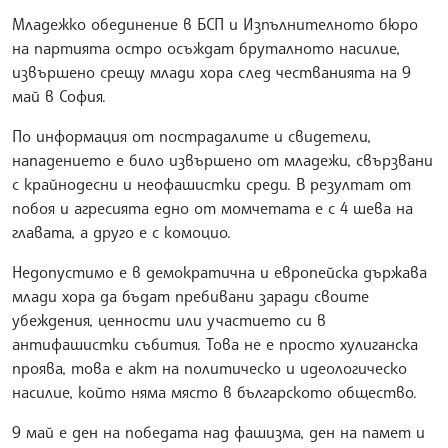
Младежко обединение в БСП и Изпълнителното бюро
на партията остро осъждат бруталното насилие,
извършено срещу млади хора след честванията на 9
май в София.
По информация от пострадалите и свидетели,
нападението е било извършено от младежи, свързвани
с крайнодесни и неофашистки среди. В резултат от
побоя и агресията едно от момчетата е с 4 шева на
главата, а друго е с комоцио.
Недопустимо е в демократична и европейска държава
млади хора да бъдат пребивани заради своите
убеждения, ценности или участието си в
антифашистки събития. Това не е просто хулиганска
проява, това е акт на политическо и идеологическо
насилие, който няма място в българското общество.
9 май е ден на победата над фашизма, ден на памет и